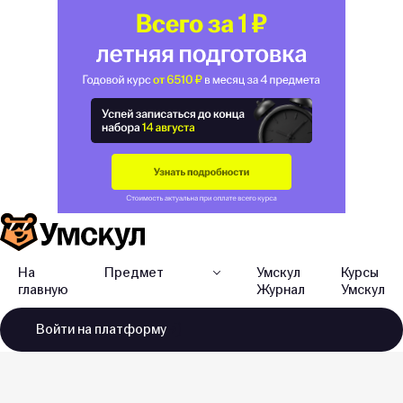
На
Предмет
Умскул
Курсы
главную
Журнал
Умскул
Войти
на платформу