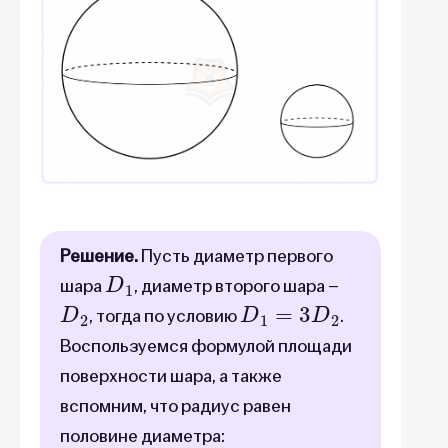
Решение.
Пусть диаметр первого
D
1
шара
, диаметр второго шара –
D
2
D
1
=
3
D
2
, тогда по условию
.
Воспользуемся формулой площади
поверхности шара, а также
вспомним, что радиус равен
половине диаметра: