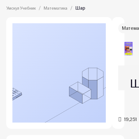
Шар
Умскул Учебник
Математика
Матема
Ш
19,251