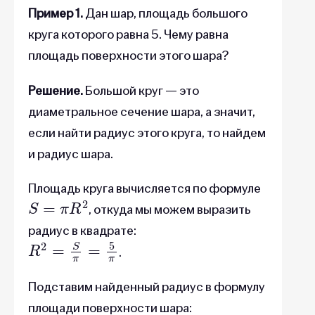
Пример 1.
Дан шар, площадь большого
круга которого равна 5. Чему равна
площадь поверхности этого шара?
Решение.
Большой круг — это
диаметральное сечение шара, а значит,
если найти радиус этого круга, то найдем
и радиус шара.
Площадь круга вычисляется по формуле
S
=
π
R
2
, откуда мы можем выразить
радиус в квадрате:
R
2
=
S
π
=
5
π
.
Подставим найденный радиус в формулу
площади поверхности шара: