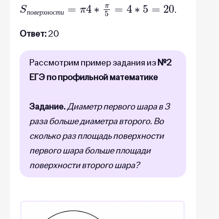
S
п
о
в
е
р
х
н
о
с
т
и
=
π
4
∗
π
5
=
4
∗
5
=
20
.
п
о
в
е
р
х
н
о
с
т
и
Ответ:
20
Рассмотрим пример задания из
№2
ЕГЭ по профильной математике
Задание.
Диаметр первого шара в 3
раза больше диаметра второго. Во
сколько раз площадь поверхности
первого шара больше площади
поверхности второго шара?