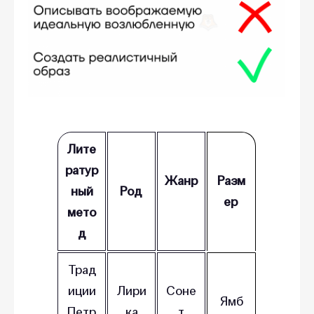
Лите
ратур
Жанр
Разм
ный
Род
ер
мето
д
Трад
иции
Лири
Соне
Ямб
Петр
ка
т