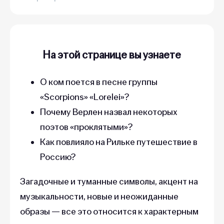
На этой странице вы узнаете
О ком поется в песне группы
«‎Scorpions»‎ «‎Lorelei»‎?
Почему Верлен назвал некоторых
поэтов «‎проклятыми»?
Как повлияло на Рильке путешествие в
Россию?
Загадочные и туманные символы, акцент на
музыкальности, новые и неожиданные
образы — все это относится к характерным