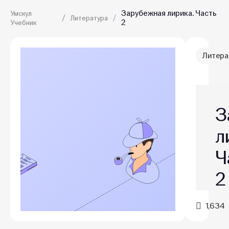
Зарубежная лирика. Часть
Умскул
Литература
2
Учебник
Литера
З
л
Ч
2
1,634