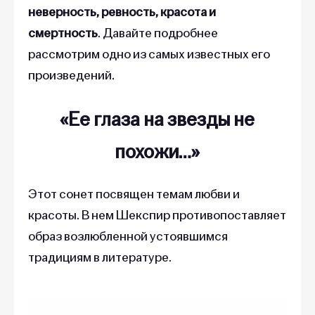
неверность, ревность, красота и
смертность
. Давайте подробнее
рассмотрим одно из самых известных его
произведений.
«Ее глаза на звезды не
похожи…‎»‎
Этот сонет посвящен темам любви и
красоты. В нем Шекспир противопоставляет
образ возлюбленной устоявшимся
традициям в литературе.