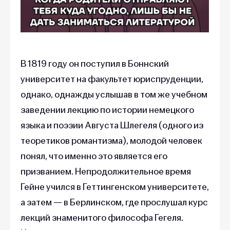
В 1819 году он поступил в Боннский
университет на факультет юриспруденции,
однако, однажды услышав в том же учебном
заведении лекцию по истории немецкого
языка и поэзии Августа Шлегеля (одного из
теоретиков романтизма), молодой человек
понял, что именно это является его
призванием. Непродолжительное время
Гейне учился в Геттингенском университете,
а затем — в Берлинском, где прослушал курс
лекций знаменитого философа Гегеля.