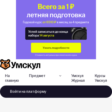
На
Предмет
Умскул
Курсы
главную
Журнал
Умскул
Войти
на платформу