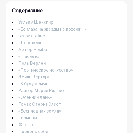
Содержание
Уильям Шекспир
«Ее глаза на звезды не похожи…‎»‎
Генрих Гейне
«Лорелея»
Артюр Рембо
«Гласные»
Поль Верлен
«Поэтическое искусство»
Эмиль Верхарн
«К будущему»
Райнер Мария Рильке
«Осенний день»
Томас Стернз Элиот
«‎Бесплодная земля»
Термины
Фактчек
Проверь себя