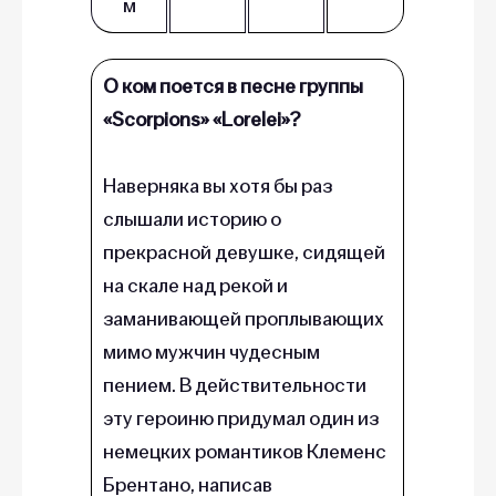
м
О ком поется в песне группы
«‎Scorpions»‎ «‎Lorelei»‎?
Наверняка вы хотя бы раз
слышали историю о
прекрасной девушке, сидящей
на скале над рекой и
заманивающей проплывающих
мимо мужчин чудесным
пением. В действительности
эту героиню придумал один из
немецких романтиков Клеменс
Брентано, написав