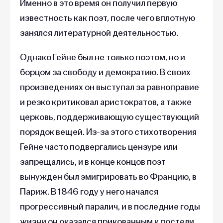
Именно в это время он получил первую
известность как поэт, после чего вплотную
занялся литературной деятельностью.
Однако Гейне был не только поэтом, но и
борцом за свободу и демократию. В своих
произведениях он выступал за равноправие
и резко критиковал аристократов, а также
церковь, поддерживающую существующий
порядок вещей. Из-за этого стихотворения
Гейне часто подвергались цензуре или
запрещались, и в конце концов поэт
вынужден был эмигрировать во Францию, в
Париж. В 1846 году у него начался
прогрессивный паралич, и в последние годы
жизни он оказался прикованным к постели,