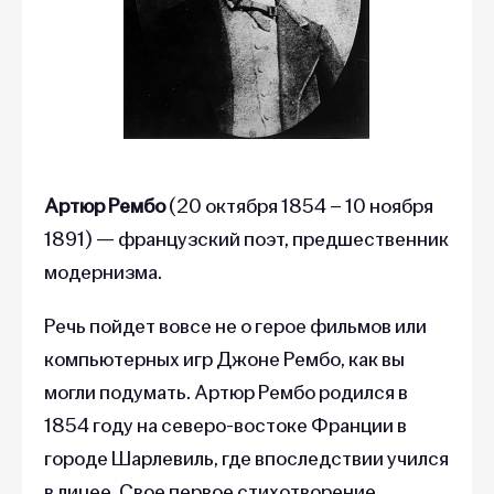
Артюр Рембо
(20 октября 1854 – 10 ноября
1891)
— французский поэт, предшественник
модернизма.
Речь пойдет вовсе не о герое фильмов или
компьютерных игр Джоне Рембо, как вы
могли подумать. Артюр Рембо родился в
1854 году на северо-востоке Франции в
городе Шарлевиль, где впоследствии учился
в лицее. Свое первое стихотворение