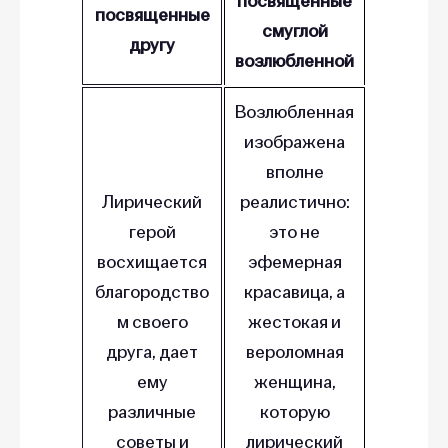
посвященные
посвященные
смуглой
другу
возлюбленной
Возлюбленная
изображена
вполне
Лирический
реалистично:
герой
это не
восхищается
эфемерная
благородство
красавица, а
м своего
жестокая и
друга, дает
вероломная
ему
женщина,
различные
которую
советы и
лирический