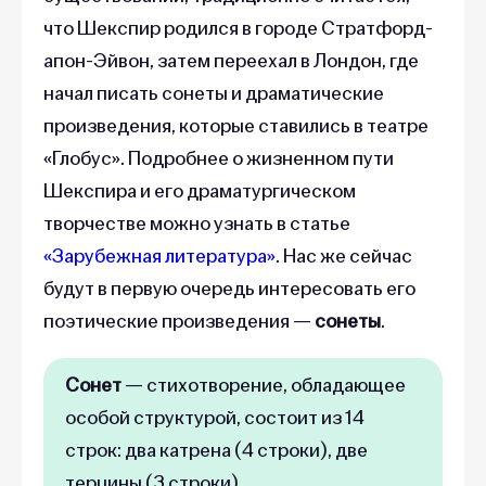
что Шекспир родился в городе Стратфорд-
апон-Эйвон, затем переехал в Лондон, где
начал писать сонеты и драматические
произведения, которые ставились в театре
«‎Глобус»‎. Подробнее о жизненном пути
Шекспира и его драматургическом
творчестве можно узнать в статье
«‎Зарубежная литература»
‎. Нас же сейчас
будут в первую очередь интересовать его
поэтические произведения —
сонеты
.
Сонет
— стихотворение, обладающее
особой структурой, состоит из 14
строк: два катрена (4 строки), две
терцины (3 строки).