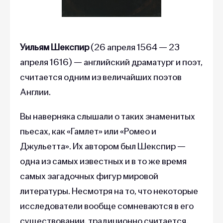
Уильям Шекспир
(26 апреля 1564 — 23
апреля 1616)
— английский драматург и поэт,
считается одним из величайших поэтов
Англии.
Вы наверняка слышали о таких знаменитых
пьесах, как «‎Гамлет»‎ или «‎Ромео и
Джульетта»‎. Их автором был Шекспир —
одна из самых известных и в то же время
самых загадочных фигур мировой
литературы. Несмотря на то, что некоторые
исследователи вообще сомневаются в его
существовании, традиционно считается,