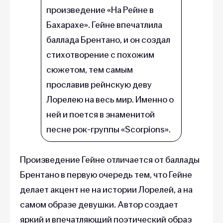
произведение «На Рейне в
Бахарахе». Гейне впечатлила
баллада Брентано, и он создал
стихотворение с похожим
сюжетом, тем самым
прославив рейнскую деву
Лорелею на весь мир. Именно о
ней и поется в знаменитой
песне рок-группы «‎Scorpions»‎.
Произведение Гейне отличается от баллады
Брентано в первую очередь тем, что Гейне
делает акцент не на истории Лорелей, а на
самом образе девушки. Автор создает
яркий и впечатляющий поэтический образ