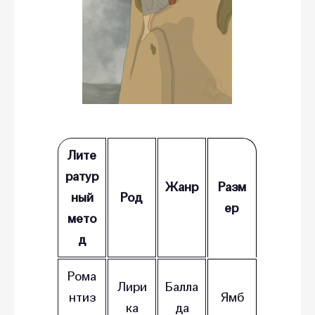
Лите
ратур
Жанр
Разм
ный
Род
ер
мето
д
Рома
Лири
Балла
нтиз
Ямб
ка
да