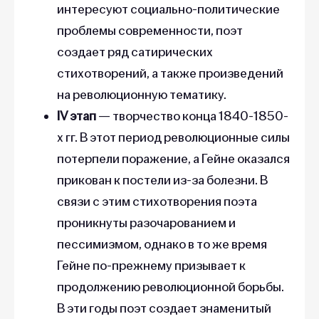
интересуют социально-политические
проблемы современности, поэт
создает ряд сатирических
стихотворений, а также произведений
на революционную тематику.
IV этап
— творчество конца 1840-1850-
х гг. В этот период революционные силы
потерпели поражение, а Гейне оказался
прикован к постели из-за болезни. В
связи с этим стихотворения поэта
проникнуты разочарованием и
пессимизмом, однако в то же время
Гейне по-прежнему призывает к
продолжению революционной борьбы.
В эти годы поэт создает знаменитый