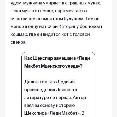
ядом, мужчина умирает в страшных муках.
Пока муж в отъезде, пара мечтает о
счастливом совместном будущем. Тем не
менее в одну из ночей Катерину беспокоит
кошмар, где ей видится кот с головой
свекра.
Как Шекспир замешан в «Леди
Макбет Мценского уезда»?
Дело в том, что Леди из
произведения Лескова в
литературе не первая. Автор
взял за основу историю
Шекспира «Леди Макбет». В