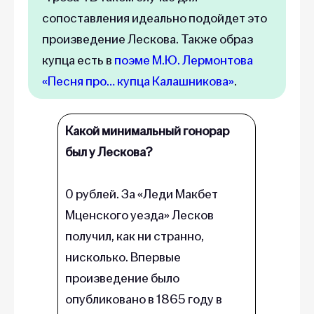
сопоставления идеально подойдет это
произведение Лескова. Также образ
купца есть в
поэме М.Ю. Лермонтова
«Песня про… купца Калашникова»
.
Какой минимальный гонорар
был у Лескова?
0 рублей. За «Леди Макбет
Мценского уезда» Лесков
получил, как ни странно,
нисколько. Впервые
произведение было
опубликовано в 1865 году в