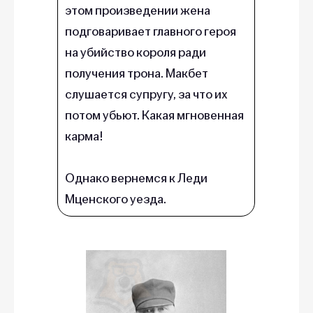
этом произведении жена
подговаривает главного героя
на убийство короля ради
получения трона. Макбет
слушается супругу, за что их
потом убьют. Какая мгновенная
карма!
Однако вернемся к Леди
Мценского уезда.