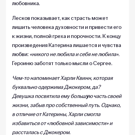
любовника.
Лесков показывает, как страсть может
лишить человека духовности и привести его
к жизни, полной греха и порочности. К концу
произведения Катерина лишается и чувства
любви:
«никого не любила и себя не любила»
.
Героиню заботят только мысли о Сергее.
Чем-то напоминает Харли Квинн, которая
буквально одержима Джокером, да?
Девушка посвятила ему больш
у
ю часть своей
жизни, забыв про собственный путь. Однако,
в отличие от Катерины, Харли смогла
избавиться от «любовной зависимости» и
рассталась с Джокером.