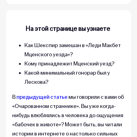
На этой странице вы узнаете
Как Шекспир замешан в «Леди Макбет
Мценского уезда»?
Кому принадлежит Мценский уезд?
Какой минимальный гонорар был у
Лескова?
В
предыдущей статье
мы говорили с вами об
«Очарованном страннике». Вы уже когда-
нибудь влюблялись в человека до ощущения
«бабочек в животе»? Может быть, вы читали
истории в интернете о настолько сильных