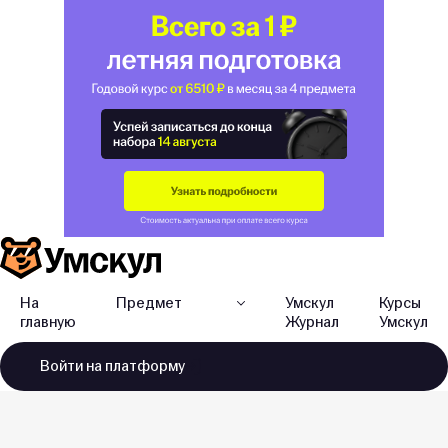
На
Предмет
Умскул
Курсы
главную
Журнал
Умскул
Войти
на платформу