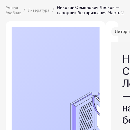
Николай Семенович Лесков —
Умскул
Литература
народник без признания. Часть 2
Учебник
Литера
Н
С
Л
н
б