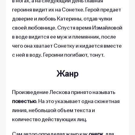
в ногах, а на следующий день главная
героиня видит их на Сонетке. Герой предает
доверие и любовь Катерины, отдав чулки
своей любовнице. Спустя время Измайловой
в воде видится ее муж и племянник, после
чего она хватает Сонетку и кидается вместе
с ней в воду. Героини погибают, тонут.
Жанр
Произведение Лескова принято называть
повестью
. На это указывает одна сюжетная
линия, небольшой объем текста и
количество действующих лиц.
Сам автор определял жанр как
очерк
, для