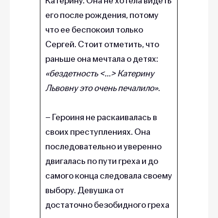
Катерину. Она не хотела видеть
его после рождения, потому
что ее беспокоил только
Сергей. Стоит отметить, что
раньше она мечтала о детях:
«бездетность <…> Катерину
Львовну это очень печалило»
.
– Героиня не раскаивалась в
своих преступлениях. Она
последовательно и уверенно
двигалась по пути греха и до
самого конца следовала своему
выбору. Девушка от
достаточно безобидного греха