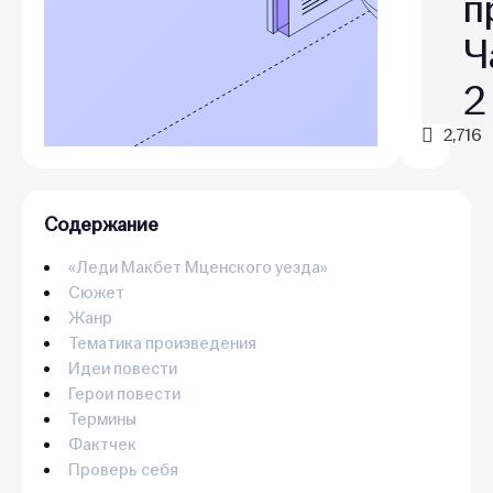
п
Ч
2
2,716
Содержание
«Леди Макбет Мценского уезда»
Сюжет
Жанр
Тематика произведения
Идеи повести
Герои повести
Термины
Фактчек
Проверь себя