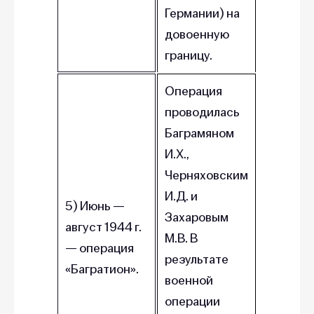
Германии) на
довоенную
границу.
Операция
проводилась
Баграмяном
И.Х.,
Черняховским
И.Д. и
5) Июнь —
Захаровым
август 1944 г.
М.В. В
— операция
результате
«Багратион».
военной
операции