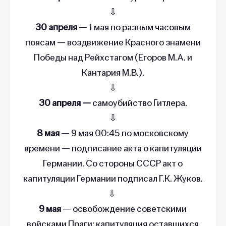
⇩
30 апреля
— 1 мая по разным часовым
поясам — воздвижение Красного знамени
Победы над Рейхстагом (Егоров М.А. и
Кантария М.В.).
⇩
30 апреля —
самоубийство Гитлера.
⇩
8 мая
— 9 мая 00:45 по московскому
времени — подписание акта о капитуляции
Германии. Со стороны СССР акт о
капитуляции Германии подписал Г.К. Жуков.
⇩
9 мая
— освобождение советскими
войсками Праги; капитуляция оставшихся