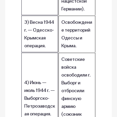
нацистской
Германии).
3) Весна 1944
Освобождени
г. — Одесско-
е территорий
Крымская
Одессы и
операция.
Крыма.
Советские
войска
освободили г.
4) Июнь —
Выборг и
июль 1944 г. —
отбросили
Выборгско-
финскую
Петрозаводск
армию
ая операция.
(союзник