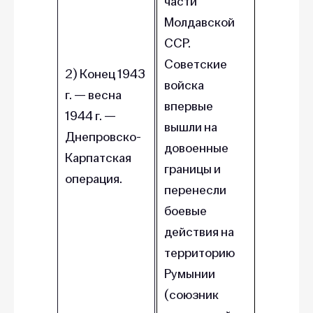
части
Молдавской
ССР.
Советские
2) Конец 1943
войска
г. — весна
впервые
1944 г. —
вышли на
Днепровско-
довоенные
Карпатская
границы и
операция.
перенесли
боевые
действия на
территорию
Румынии
(союзник