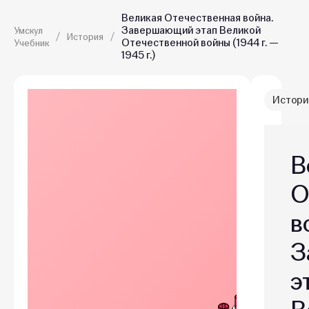
Великая Отечественная война.
Завершающий этап Великой
Умскул
История
Отечественной войны (1944 г. —
Учебник
1945 г.)
Истори
В
О
в
З
э