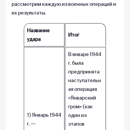
рассмотрим каждую из военных операций и
их результаты.
Название
Итог
удара
В январе 1944
г. была
предпринята
наступательн
ая операция
«Январский
гром» (как
1) Январь 1944
один из
г. —
этапов