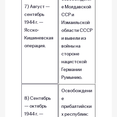
7) Август —
е Молдавской
сентябрь
ССР и
1944 г. —
Измаильской
Ясско-
области СССР
Кишиневская
и вывели из
операция.
войны на
стороне
нацистской
Германии
Румынию.
Освобождени
8) Сентябрь
е
— октябрь
прибалтийски
1944 г. —
х республик: