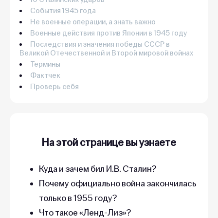
События 1945 года
Не военные операции, а знать важно
Военные действия против Японии в 1945 году
Последствия и значения победы СССР в
Великой Отечественной и Второй мировой войнах
Термины
Фактчек
Проверь себя
На этой странице вы узнаете
Куда и зачем бил И.В. Сталин?
Почему официально война закончилась
только в 1955 году?
Что такое «Ленд-Лиз»?