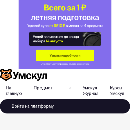
На
Предмет
Умскул
Курсы
главную
Журнал
Умскул
Войти
на платформу