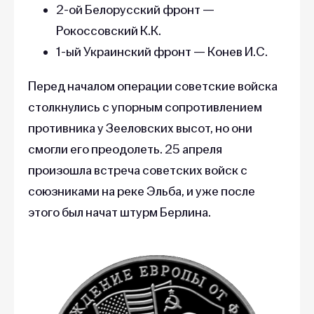
2-ой Белорусский фронт —
Рокоссовский К.К.
1-ый Украинский фронт — Конев И.С.
Перед началом операции советские войска
столкнулись с упорным сопротивлением
противника у Зееловских высот, но они
смогли его преодолеть. 25 апреля
произошла встреча советских войск с
союзниками на реке Эльба, и уже после
этого был начат штурм Берлина.