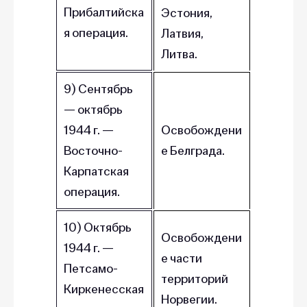
Прибалтийска
Эстония,
я операция.
Латвия,
Литва.
9) Сентябрь
— октябрь
1944 г. —
Освобождени
Восточно-
е Белграда.
Карпатская
операция.
10) Октябрь
Освобождени
1944 г. —
е части
Петсамо-
территорий
Киркенесская
Норвегии.