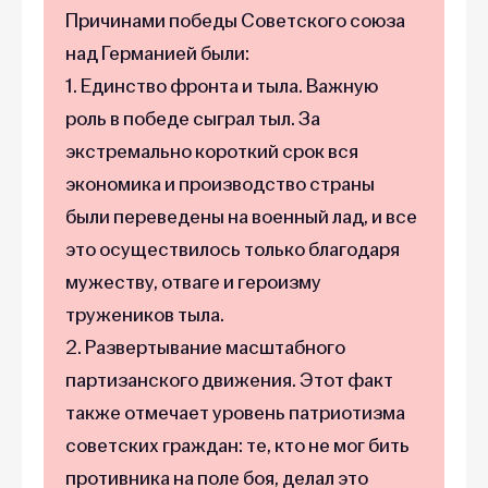
Причинами победы Советского союза
над Германией были:
1. Единство фронта и тыла. Важную
роль в победе сыграл тыл. За
экстремально короткий срок вся
экономика и производство страны
были переведены на военный лад, и все
это осуществилось только благодаря
мужеству, отваге и героизму
тружеников тыла.
2. Развертывание масштабного
партизанского движения. Этот факт
также отмечает уровень патриотизма
советских граждан: те, кто не мог бить
противника на поле боя, делал это