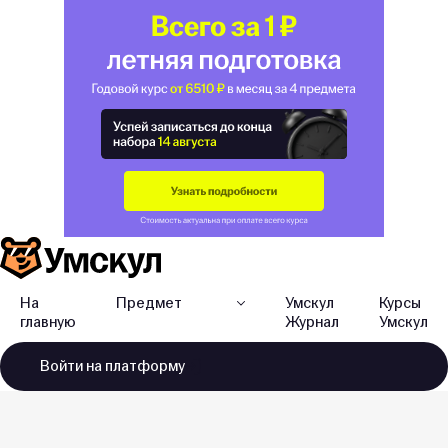
На
Предмет
Умскул
Курсы
главную
Журнал
Умскул
Войти
на платформу