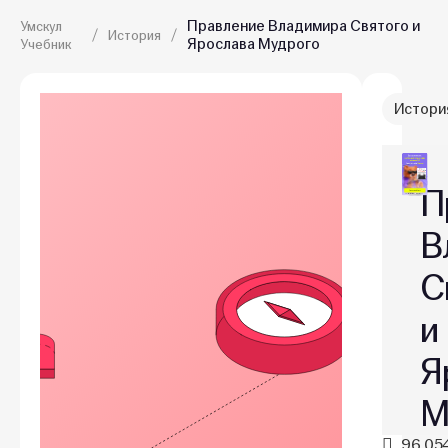
Правление Владимира Святого и
Умскул
История
Ярослава Мудрого
Учебник
Истори
П
В
С
и
Я
М
96,05