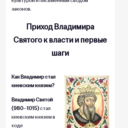
культурой и письменным сводом
законов.
Приход Владимира
Святого к власти и первые
шаги
Как Владимир стал
киевским князем?
Владимир Святой
(980
–
1015)
стал
киевским князем в
ходе