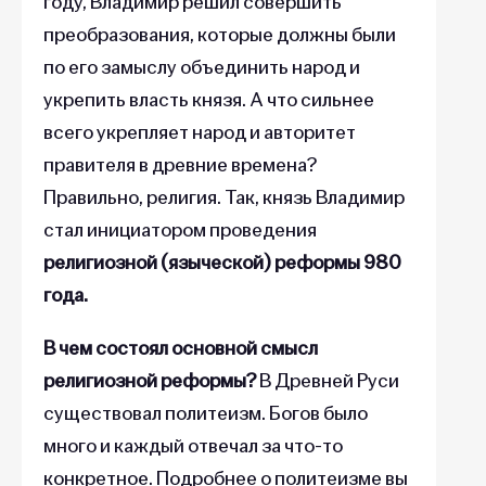
году, Владимир решил совершить
преобразования, которые должны были
по его замыслу объединить народ и
укрепить власть князя. А что сильнее
всего укрепляет народ и авторитет
правителя в древние времена?
Правильно, религия. Так, князь Владимир
стал инициатором проведения
религиозной (языческой) реформы 980
года.
В чем состоял основной смысл
религиозной реформы?
В Древней Руси
существовал политеизм. Богов было
много и каждый отвечал за что-то
конкретное. Подробнее о политеизме вы