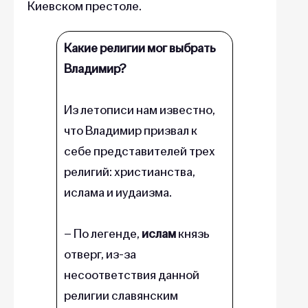
Киевском престоле.
Какие религии мог выбрать
Владимир?
Из летописи нам известно,
что Владимир призвал к
себе представителей трех
религий: христианства,
ислама и иудаизма.
– По легенде,
ислам
князь
отверг, из-за
несоответствия данной
религии славянским