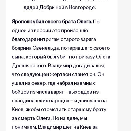
дядей Добрыней в Новгороде.
Ярополк убил своего брата Олега.
По
одной из версий это произошло
благодаря интригам старого варяга
боярина Свенельда, потерявшего своего
сына, который был убит по приказу Олега
Древлянского. Владимир догадывался,
что следующей жертвой станет он. Он
ушел на север, где набрал наемных
бойцов из числа варяг – выходцев из
скандинавских народов – и двинулся на
Киев, якобы отомстить старшему брату
за смерть Олега. Но на деле, мы
понимаем, Владимир шел на Киев за