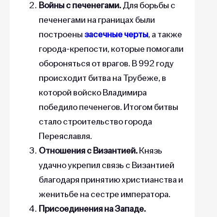
Войны с печенегами.
Для борьбы с
печенегами на границах были
построены
засечные черты
, а также
города-крепости, которые помогали
обороняться от врагов. В 992 году
происходит битва на Трубеже, в
которой войско Владимира
победило печенегов. Итогом битвы
стало строительство города
Переяславля.
Отношения с Византией.
Князь
удачно укрепил связь с Византией
благодаря принятию христианства и
женитьбе на сестре императора.
Присоединения на Западе.