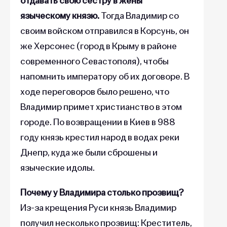
отдавать свою сестру в жены
языческому князю.
Тогда Владимир со
своим войском отправился в Корсунь, он
же Херсонес (город в Крыму в районе
современного Севастополя), чтобы
напомнить императору об их договоре. В
ходе переговоров было решено, что
Владимир примет христианство в этом
городе. По возвращении в Киев в 988
году князь крестил народ в водах реки
Днепр, куда же были сброшены и
языческие идолы.
Почему у Владимира столько прозвищ?
Из-за крещения Руси князь Владимир
получил несколько прозвищ: Креститель,