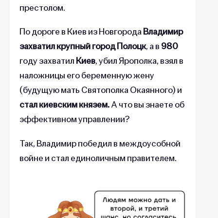
престолом.
По дороге в Киев из Новгорода
Владимир
захватил крупный город Полоцк
, а в
980
году захватил
Киев
, убил Ярополка, взял в
наложницы его беременную жену
(будущую мать Святополка Окаянного) и
стал киевским князем.
А что вы знаете об
эффективном управлении?
Так, Владимир победил в междоусобной
войне и стал единоличным правителем.