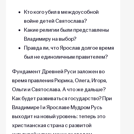
Кто кого убил в междоусобной
войне детей Святослава?
Какие религии были представлены
Владимиру на выбор?
Правда ли, что Ярослав долгое время
был не единоличным правителем?
Фундамент Древней Руси заложен во
время правления Рюрика, Олега, Игоря,
Ольги и Святослава. А что же дальше?
Как будет развиваться государство? При
Владимире I и Ярославе Мудром Русь
выходит на новый уровень: теперь это
христианская страна с развитой