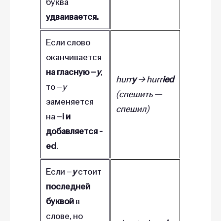
буква
удваивается.
Если слово
оканчивается
на гласную –
y
,
hurr
y
→ hurr
ied
то –
y
(спешить —
заменяется
спешил)
на –
i и
добавляется -
ed
.
Если –
y
стоит
последней
буквой
в
слове, но