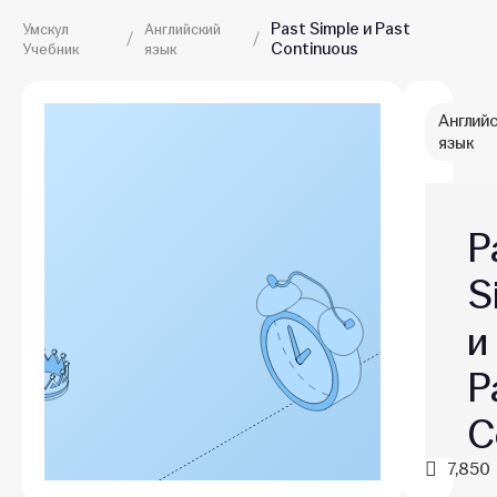
Past Simple и Past
Умскул
Английский
Continuous
Учебник
язык
Англий
язык
P
S
и
P
C
7,850