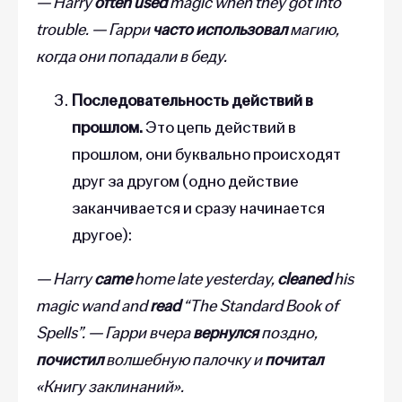
— Harry
often used
magic when they
got into
trouble. — Гарри
часто использовал
магию,
когда они попадали в беду.
Последовательность действий в
прошлом.
Это цепь действий в
прошлом, они буквально происходят
друг за другом (одно действие
заканчивается и сразу начинается
другое):
— Harry
came
home late yesterday,
cleaned
his
magic wand and
read
“
The Standard Book of
Spells”
. — Гарри вчера
вернулся
поздно,
почистил
волшебную палочку и
почитал
«Книгу заклинаний».