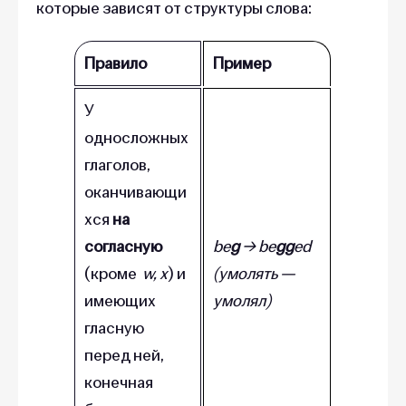
которые зависят от структуры слова:
Правило
Пример
У
односложных
глаголов,
оканчивающи
хся
на
согласную
be
g
→ be
gg
ed
(кроме
w, x
) и
(умолять —
имеющих
умолял)
гласную
перед ней,
конечная