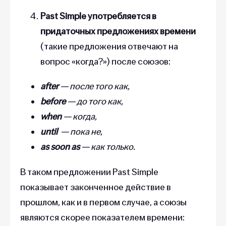
Past Simple употребляется в
придаточных предложениях времени
(такие предложения отвечают на
вопрос «когда?») после союзов:
after
— после того как,
before
— до того как,
when
— когда,
until
— пока не,
as soon as
— как только.
В таком предложении Past Simple
показывает законченное действие в
прошлом, как и в первом случае, а союзы
являются скорее показателем времени: