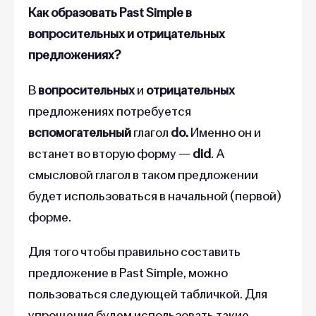
Как образовать Past Simple
в
вопросительных и
отрицательных
предложениях?
В
вопросительных
и
отрицательных
предложениях
потребуется
вспомогательный
глагол
do.
Именно он и
встанет во вторую форму —
did
. А
смысловой глагол в таком предложении
будет использоваться в начальной (первой)
форме.
Для того чтобы правильно составить
предложение в Past Simple, можно
пользоваться следующей табличкой. Для
упрощения будем использовать такие