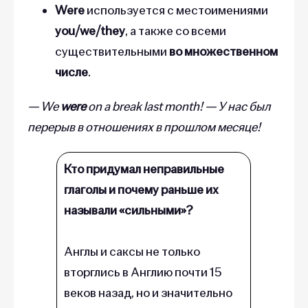
Were
используется с местоимениями
you/we/they
, а также со всеми
существительными
во множественном
числе
.
— We
were
on a break last month! — У нас был
перерыв в отношениях в прошлом месяце!
Кто придумал неправильные
глаголы и почему раньше их
называли «сильными»?
Англы и саксы не только
вторглись в Англию почти 15
веков назад, но и значительно