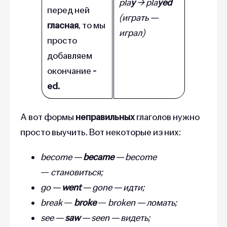
pla
y
→ pla
yed
перед ней
(играть —
гласная
, то мы
играл)
просто
добавляем
окончание
-
ed.
А вот формы
неправильных
глаголов нужно
просто выучить. Вот некоторые из них:
become —
became
— become
—
становиться;
go —
went
— gone — идти;
break
—
broke
—
broken — ломать;
see —
saw
— seen — видеть;