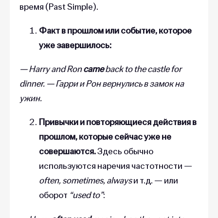
время (Past Simple).
Факт в прошлом или событие, которое
уже завершилось:
—
Harry and Ron
came
back to the castle for
dinner
. — Гарри и Рон вернулись в замок на
ужин.
Привычки и повторяющиеся действия в
прошлом, которые сейчас уже не
совершаются.
Здесь обычно
используются наречия частотности —
often, sometimes, always
и т.д. — или
оборот
“used to”
: