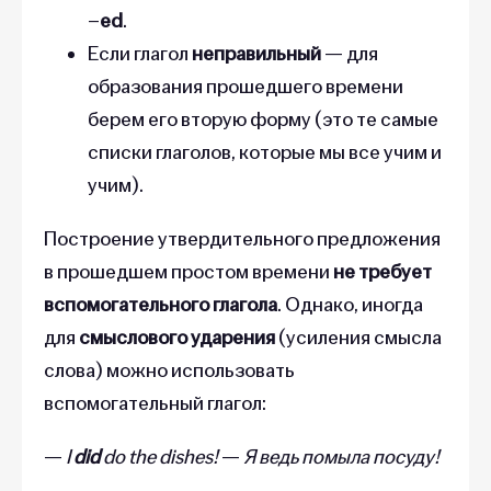
–
ed
.
Если глагол
неправильный
— для
образования прошедшего времени
берем его вторую форму (это те самые
списки глаголов, которые мы все учим и
учим).
Построение утвердительного предложения
в прошедшем простом времени
не требует
вспомогательного глагола
. Однако, иногда
для
смыслового ударения
(усиления смысла
слова) можно использовать
вспомогательный глагол:
—
I
did
do the dishes!
—
Я ведь помыла посуду!