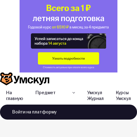
На
Предмет
Умскул
Курсы
главную
Журнал
Умскул
Войти
на платформу