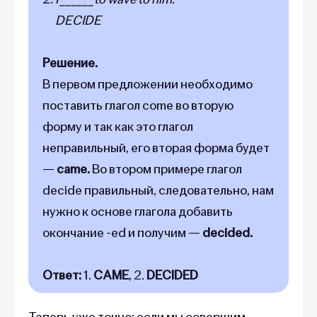
DECIDE
Решение.
В первом предложении необходимо
поставить глагол come во вторую
форму и так как это глагол
неправильный, его вторая форма будет
—
came.
Во втором примере глагол
decide правильный, следовательно, нам
нужно к основе глагола добавить
окончание -ed и получим —
decided.
Ответ:
1.
CAME
, 2.
DECIDED
Теперь уже точно: если мы совершим