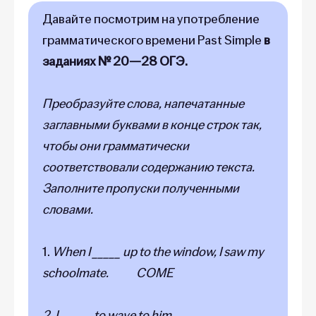
Давайте посмотрим на употребление
грамматического времени Past Simple
в
заданиях
№ 20—28 ОГЭ.
Преобразуйте слова, напечатанные
заглавными буквами в конце строк так,
чтобы они грамматически
соответствовали содержанию текста.
Заполните пропуски полученными
словами.
1.
When I _____ up to the window, I saw my
schoolmate. COME
2. I ______to wave to him.