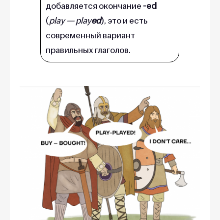
добавляется окончание
-ed
(
play — play
ed
), это и есть
современный вариант
правильных глаголов.