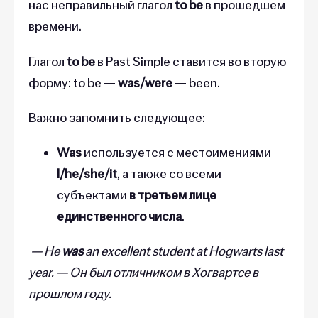
нас неправильный глагол
to be
в прошедшем
времени.
Глагол
to be
в Past Simple ставится во вторую
форму: to be —
was/were
— been.
Важно запомнить следующее:
Was
используется с местоимениями
I/he/she/it
, а также со всеми
субъектами
в третьем лице
единственного числа
.
— He
was
an excellent student at Hogwarts last
year. — Он был отличником в Хогвартсе в
прошлом году.