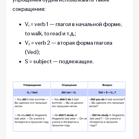
сокращения:
V₁ = verb 1 — глагол в начальной форме,
to walk, to read и т.д.;
V₂ = verb 2 — вторая форма глагола
(Ved);
S = subject — подлежащее.