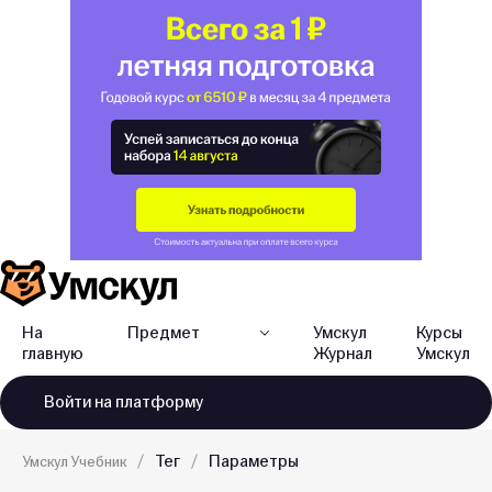
На
Предмет
Умскул
Курсы
главную
Журнал
Умскул
Войти
на платформу
Тег
Параметры
Умскул Учебник