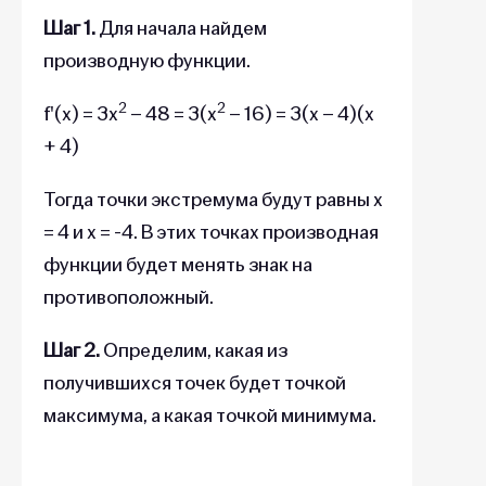
Шаг 1.
Для начала найдем
производную функции.
2
2
f'(x) = 3x
– 48 = 3(x
– 16) = 3(x – 4)(x
+ 4)
Тогда точки экстремума будут равны x
= 4 и x = -4. В этих точках производная
функции будет менять знак на
противоположный.
Шаг 2.
Определим, какая из
получившихся точек будет точкой
максимума, а какая точкой минимума.