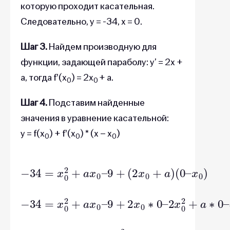
которую проходит касательная.
Следовательно, y = -34, x = 0.
Шаг 3.
Найдем производную для
функции, задающей параболу: y’ = 2x +
a, тогда f'(x
) = 2x
+ a.
0
0
Шаг 4.
Подставим найденные
значения в уравнение касательной:
y = f(x
) + f'(x
) * (x – x
)
0
0
0
−
9
34
+
(
=
2
x
x
x
0
0
0
+
2
)
a
+
)
a
(
x
0
0
–
–
2
−
x
34
9
0
+
2
=
2
+
x
x
a
0
0
∗
2
∗
+
0
0
a
–
x
–
a
0
x
0
–
−
34
=
−
x
0
2
–
9