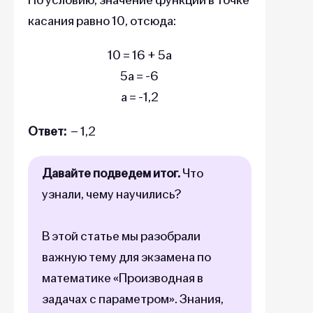
касания равно 10, отсюда:
10 = 16 + 5a
5a = -6
a = -1,2
Ответ:
– 1,2
Давайте подведем итог.
Что
узнали, чему научились?
В этой статье мы разобрали
важную тему для экзамена по
математике «Производная в
задачах с параметром». Знания,