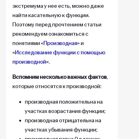
экстремума у нее есть, можно даже
найти касательную к функции.
Поэтому перед прочтением статьи
рекомендуем ознакомиться с
понятиями «
Производная
» и
«
Исследование функции с помощью
производной
».
Вспомним несколько важных фактов
,
которые относятся к производной:
производная положительна на
участках возрастания функции;
производная отрицательна на
участках убывания функции;
производная равна 0 в точках