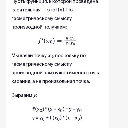
Пусть функция, к которой проведена
касательная — это f(x). По
геометрическому смыслу
производной получаем:
f
′
(
x
0
)
=
x
0
y
–
y
0
x
–
Мы взяли точку
х
, поскольку по
0
геометрическому смыслу
производной нам нужна именно точка
касания, а не произвольная точка.
Выразим
у
:
f'(x
) * (x – x
) = y – y
0
0
0
y = y
+ f'(x
) * (x – x
)
0
0
0