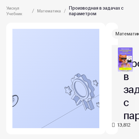
Производная в задачах с
Умскул
Математика
параметром
Учебник
Математи
Пр
в
за
с
па
13,812