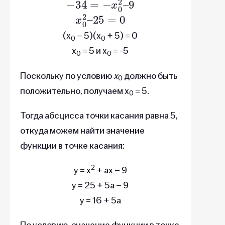
25
x
0
=
2
–
0
(x
– 5)(x
+ 5) = 0
0
0
x
= 5 и x
= -5
0
0
Поскольку по условию
х
должно быть
0
положительно, получаем x
= 5.
0
Тогда абсцисса точки касания равна 5,
откуда можем найти значение
функции в точке касания:
2
y = x
+ ax – 9
y = 25 + 5a – 9
y = 16 + 5a
По условию, значение функции в точке