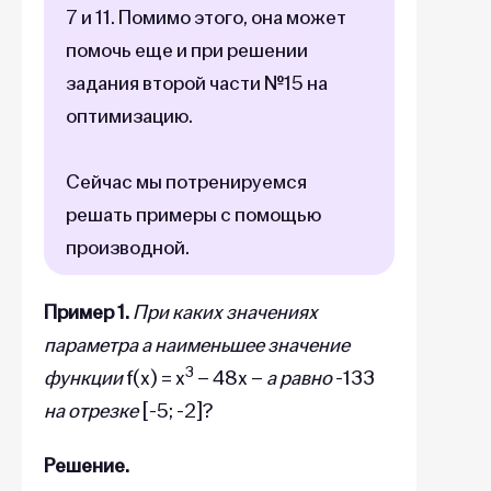
7 и 11. Помимо этого, она может
помочь еще и при решении
задания второй части №15 на
оптимизацию.
Сейчас мы потренируемся
решать примеры с помощью
производной.
Пример 1.
При каких значениях
параметра а наименьшее значение
3
функции
f(x) = x
– 48x –
a равно
-133
на отрезке
[-5; -2]?
Решение.