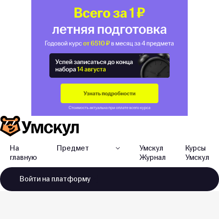
На
Предмет
Умскул
Курсы
главную
Журнал
Умскул
Войти
на платформу