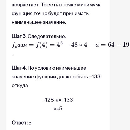
возрастает. То есть в точке минимума
функция точно будет принимать
наименьшее значение.
Шаг 3
. Следовательно,
f
н
а
и
м
=
f
(
4
)
=
4
3
−
48
∗
4
−
a
=
64
−
192
−
a
=
−
12
а
и
м
н
.
Шаг 4.
По условию наименьшее
значение функции должно быть –133,
откуда
-128-a= -133
a=5
Ответ:
5