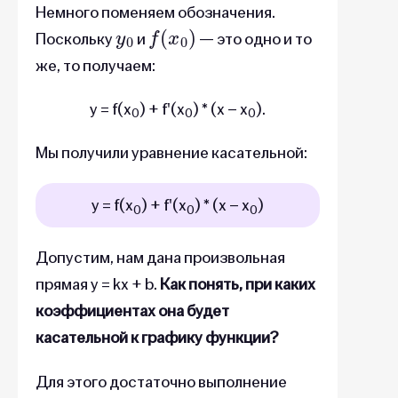
Немного поменяем обозначения.
y
0
f
(
x
0
)
Поскольку
и
— это одно и то
же, то получаем:
y = f(x
) + f'(x
) * (x – x
).
0
0
0
Мы получили уравнение касательной:
y = f(x
) + f'(x
) * (x – x
)
0
0
0
Допустим, нам дана произвольная
прямая y = kx + b.
Как понять, при каких
коэффициентах она будет
касательной к графику функции?
Для этого достаточно выполнение