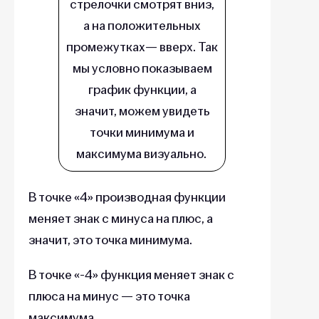
стрелочки смотрят вниз,
а на положительных
промежутках— вверх. Так
мы условно показываем
график функции, а
значит, можем увидеть
точки минимума и
максимума визуально.
В точке «4» производная функции
меняет знак с минуса на плюс, а
значит, это точка минимума.
В точке «-4» функция меняет знак с
плюса на минус — это точка
максимума.