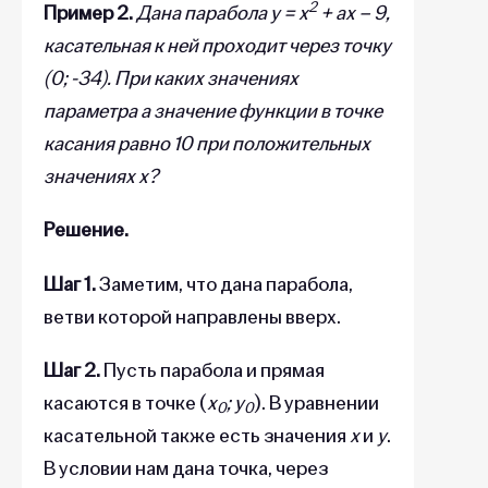
2
Пример 2.
Дана парабола y = x
+ ax – 9,
касательная к ней проходит через точку
(0; -34). При каких значениях
параметра а значение функции в точке
касания равно 10 при положительных
значениях х?
Решение.
Шаг 1.
Заметим, что дана парабола,
ветви которой направлены вверх.
Шаг 2.
Пусть парабола и прямая
касаются в точке (
x
; y
). В уравнении
0
0
касательной также есть значения
х
и
у
.
В условии нам дана точка, через