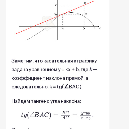
Заметим, что касательная к графику
задана уравнением y = kx + b, где
k
—
коэффициент наклона прямой, а
следовательно, k = tg(
∠
BAC)
Найдем тангенс угла наклона:
t
g
(
∠
B
A
y
C
0
)
x
=
–
B
x
0
C
A
C
=
y
–
.