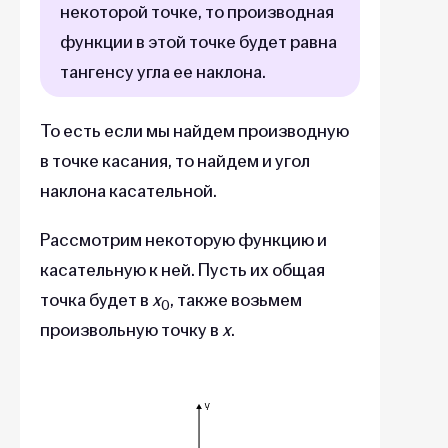
некоторой точке, то производная
функции в этой точке будет равна
тангенсу угла ее наклона.
То есть если мы найдем производную
в точке касания, то найдем и угол
наклона касательной.
Рассмотрим некоторую функцию и
касательную к ней. Пусть их общая
точка будет в
х
, также возьмем
0
произвольную точку в
х
.