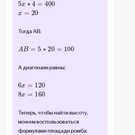
x
=
20
Тогда AB:
A
B
=
5
∗
20
=
100
А диагонали равны:
6
x
=
120
8
x
=
160
Теперь, чтобы найти высоту,
можем воспользоваться
формулами площади ромба: