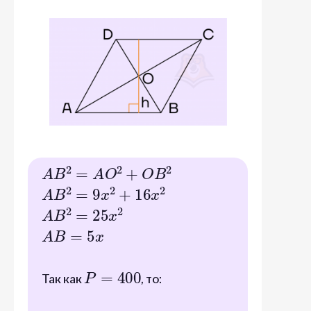
A
B
2
=
A
O
2
+
O
B
2
A
B
2
=
9
x
2
+
16
x
2
A
B
2
=
25
x
2
A
B
=
5
x
P
=
400
Так как
, то:
5
x
∗
4
=
400