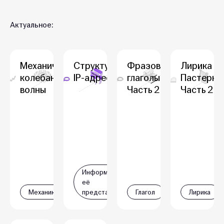
Актуальное:
Механические
Структура
Фразовые
Лирика Б.
колебания и
IP-адреса
глаголы.
Пастернак
волны
Часть 2
Часть 2
Информация и
её
Механика
представление
Глагол
Лирика