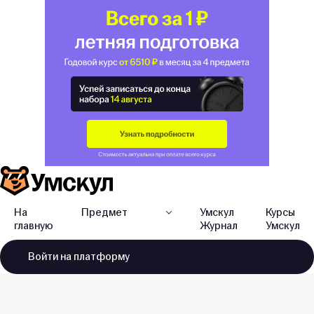
На
Предмет
Умскул
Курсы
главную
Журнал
Умскул
Войти
на платформу