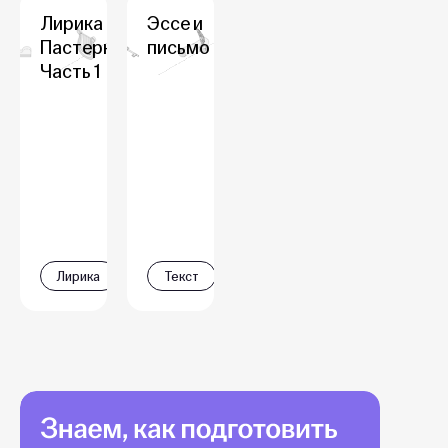
Лирика Б.Л.
Эссе и
Пастернака.
письмо
Часть 1
Лирика
Текст