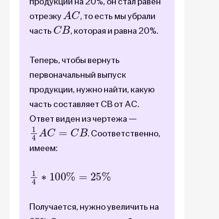
продукции на 20%, он стал равен
A
C
отрезку
, то есть мы убрали
C
B
часть
, которая и равна 20%.
Теперь, чтобы вернуть
первоначальный выпуск
продукции, нужно найти, какую
часть составляет CB от AC.
Ответ виден из чертежа —
1
4
A
C
=
C
B
. Соответственно,
имеем:
1
4
∗
100
%
=
25
%
Получается, нужно увеличить на