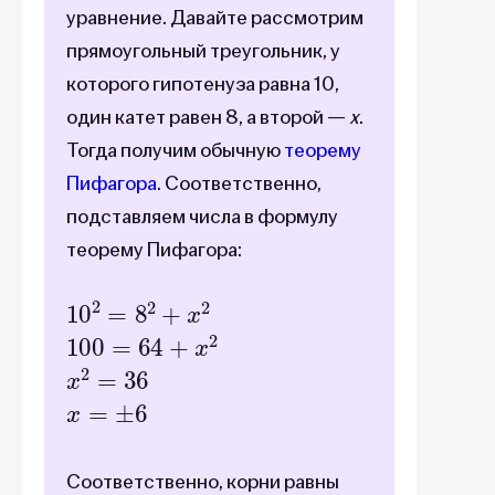
уравнение. Давайте рассмотрим
прямоугольный треугольник, у
которого гипотенуза равна 10,
один катет равен 8, а второй —
х
.
Тогда получим обычную
теорему
Пифагора
. Соответственно,
подставляем числа в формулу
теорему Пифагора:
10
2
=
8
2
+
x
2
100
=
64
+
x
2
x
2
=
36
x
=
±
6
Соответственно, корни равны