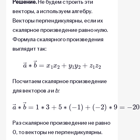
Решение.
Не будем строить эти
векторы, а используем алгебру.
Векторы перпендикулярны, если их
скалярное произведение равно нулю.
Формула скалярного произведения
выглядит так:
a
→
∗
b
→
=
x
1
x
2
+
y
1
y
2
+
z
1
z
2
Посчитаем скалярное произведение
для векторов
a
и
b:
a
→
∗
b
→
=
1
∗
3
+
5
∗
(
−
1
)
+
(
−
2
)
∗
9
=
−
20
≠
0
Раз скалярное произведение не равно
0, то векторы не перпендикулярны.