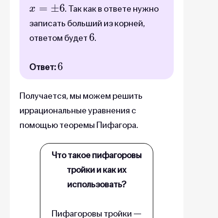
x
=
±
6
. Так как в ответе нужно
записать больший из корней,
6
ответом будет
.
6
Ответ:
Получается, мы можем решить
иррациональные уравнения с
помощью теоремы Пифагора.
Что такое пифагоровы
тройки и как их
использовать?
Пифагоровы тройки —