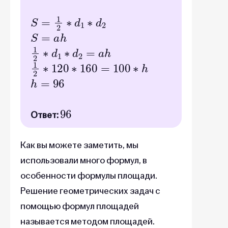
S
=
1
2
∗
d
1
∗
d
2
S
=
a
h
1
2
∗
d
1
∗
d
2
=
a
h
1
2
∗
120
∗
160
=
100
∗
h
h
=
96
96
Ответ:
Как вы можете заметить, мы
использовали много формул, в
особенности формулы площади.
Решение геометрических задач с
помощью формул площадей
называется методом площадей.