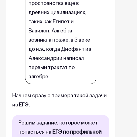
пространства еще в
древних цивилизациях,
таких как Египет и
Вавилон. Алгебра
возникла позже, в 3 веке
до н.э., когда Диофант из
Александрии написал
первый трактат по
алгебре.
Начнем сразу с примера такой задачи
из ЕГЭ.
Решим задание, которое может
попасться на
ЕГЭ по профильной