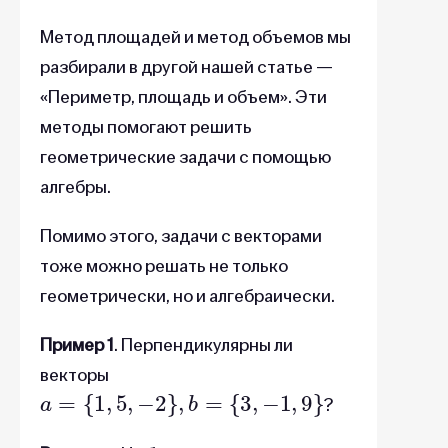
Метод площадей и метод объемов мы
разбирали в другой нашей статье —
«Периметр, площадь и объем». Эти
методы помогают решить
геометрические задачи с помощью
алгебры.
Помимо этого, задачи с векторами
тоже можно решать не только
геометрически, но и алгебраически.
Пример 1
. Перпендикулярны ли
векторы
a
=
{
1
,
5
,
−
2
}
,
b
=
{
3
,
−
1
,
9
}
?