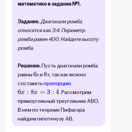
математике в задании №1.
Задание.
Диагонали ромба
относятся как 3:4. Периметр
ромба равен 400. Найдите высоту
ромба.
Решение.
Пусть диагонали ромба
6
х
8
х
равны
и
, так как можно
х
х
составить
пропорцию
6
x
:
8
x
=
3
:
4
. Рассмотрим
прямоугольный треугольник ABO.
В нем по теореме Пифагора
найдем гипотенузу AB.