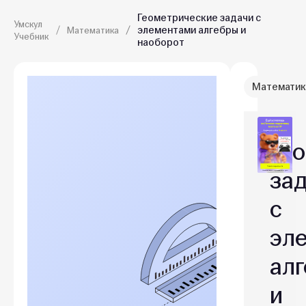
Геометрические задачи с
Умскул
элементами алгебры и
Математика
Учебник
наоборот
Математик
Ге
за
с
эл
ал
и