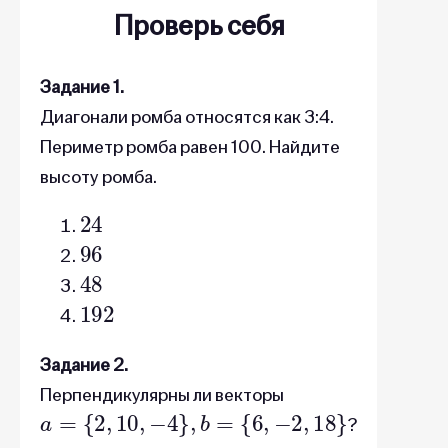
Проверь себя
Задание 1.
Диагонали ромба относятся как 3:4.
Периметр ромба равен 100. Найдите
высоту ромба.
24
96
48
192
Задание 2.
Перпендикулярны ли векторы
a
=
{
2
,
10
,
−
4
}
,
b
=
{
6
,
−
2
,
18
}
?