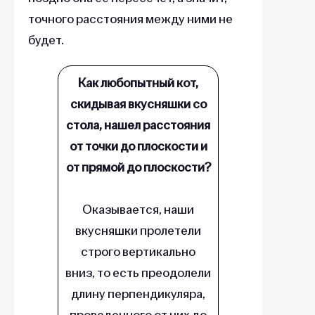
точного расстояния между ними не
будет.
Как любопытный кот,
скидывая вкусняшки со
стола, нашел расстояния
от точки до плоскости и
от прямой до плоскости?
Оказывается, наши
вкусняшки пролетели
строго вертикально
вниз, то есть преодолели
длину перпендикуляра,
проведенного от них до