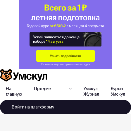
На
Предмет
Умскул
Курсы
главную
Журнал
Умскул
Войти
на платформу