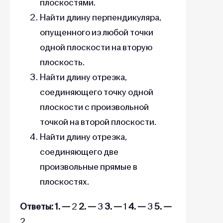
плоскостями.
Найти длину перпендикуляра,
опущенного из любой точки
одной плоскости на вторую
плоскость.
Найти длину отрезка,
соединяющего точку одной
плоскости с произвольной
точкой на второй плоскости.
Найти длину отрезка,
соединяющего две
произвольные прямые в
плоскостях.
Ответы: 1. —
2
2. —
3
3. —
1
4. —
3
5. —
2