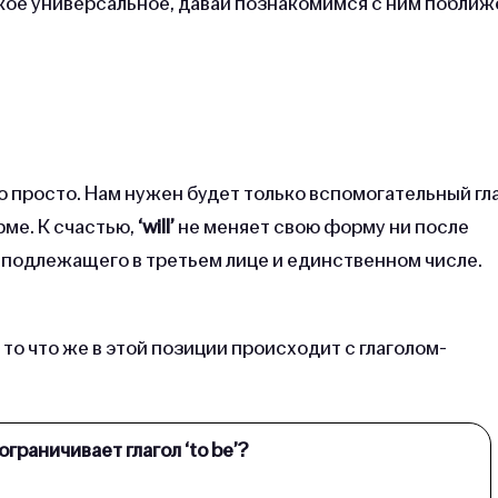
акое универсальное, давай познакомимся с ним поближ
о просто. Нам нужен будет только вспомогательный гл
рме. К счастью,
‘will’
не меняет свою форму ни после
подлежащего в третьем лице и единственном числе.
 то что же в этой позиции происходит с глаголом-
ограничивает глагол ‘to be’?