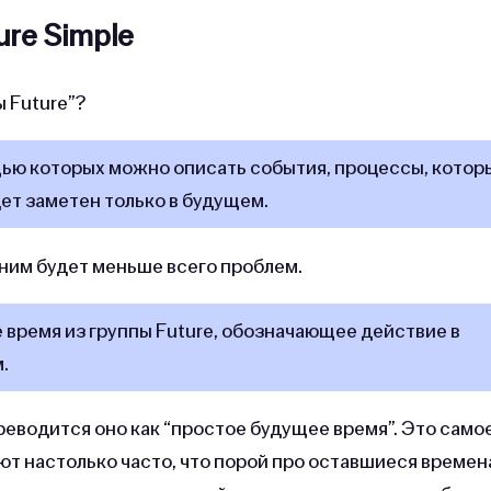
ure Simple
ы Future”?
щью которых можно описать события, процессы, котор
ет заметен только в будущем.
 ним будет меньше всего проблем.
время из группы Future, обозначающее действие в
м.
переводится оно как “простое будущее время”. Это само
уют настолько часто, что порой про оставшиеся времен