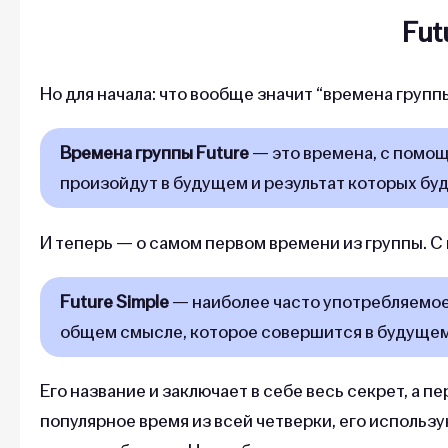
Fut
Но для начала: что вообще значит “времена групп
Времена группы Future
— это времена, с помо
произойдут в будущем и результат которых буд
И теперь — о самом первом времени из группы. С
Future Simple
— наиболее часто употребляемое 
общем смысле, которое совершится в будуще
Его название и заключает в себе весь секрет, а 
популярное время из всей четверки, его использ