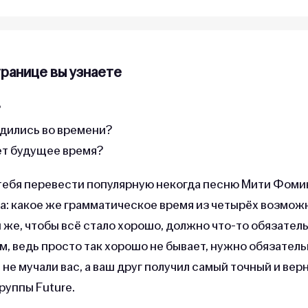
транице вы узнаете
?
лудились во времени?
т будущее время?
 тебя перевести популярную некогда песню Мити Фоми
ма: какое же грамматическое время из четырёх возмож
и же, чтобы всё стало хорошо, должно что-то обязател
м, ведь просто так хорошо не бывает, нужно обязател
 не мучали вас, а ваш друг получил самый точный и вер
руппы Future.