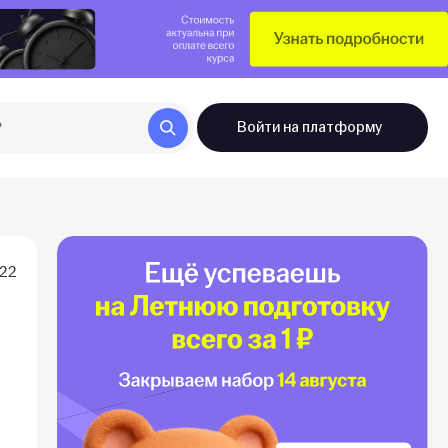
Войти
на платформу
022