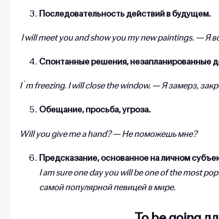
Последовательность действий в будущем.
I will meet you and show you my new paintings. — Я
Cпонтанные решения, незапланированные д
I`m freezing. I will close the window. — Я замерз, зак
Обещание, просьба, угроза.
Will you give me a hand? — Не поможешь мне?
Предсказание, основанное на личном субъе
I am sure one day you will be one of the most p
самой популярной певицей в мире.
To be going д