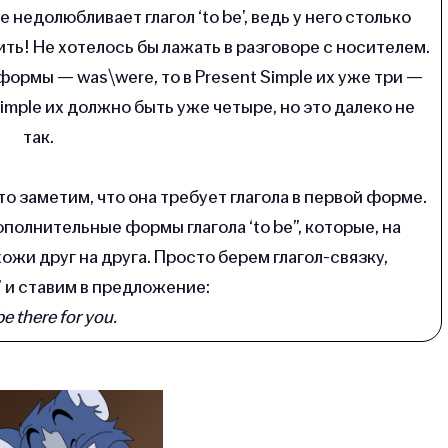
 недолюбливает глагол ‘to be’, ведь у него столько
ь! Не хотелось бы лажать в разговоре с носителем.
формы — was\were, то в Present Simple их уже три —
Simple их должно быть уже четыре, но это далеко не
так.
о заметим, что она требует глагола в первой форме.
полнительные формы глагола ‘to be”, которые, на
ожи друг на друга. Просто берем глагол-связку,
’ и ставим в предложение:
 be there for you.