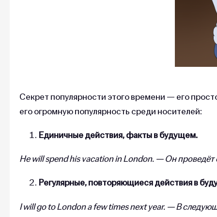
Секрет популярности этого времени — его просто
его огромную популярность среди носителей:
Единичные действия, факты в будущем.
He will spend his vacation in London. — Он проведё
Регулярные, повторяющиеся действия в буд
I will go to London a few times next year. — В след