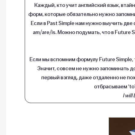
Каждый, кто учит английский язык, втайне
форм, которые обязательно нужно запомнит
Если в Past Simple нам нужно выучить две 
am/are/is. Можно подумать, что в Future 
Если мы вспомним формулу Future Simple, т
Значит, совсем не нужно запоминать до
первый взгляд, даже отдаленно не пох
отбрасываем ‘to
I will