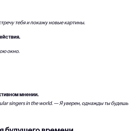
 встречу тебя и покажу новые картины.
ействия.
рою окно.
ктивном мнении.
opular singers in the world. — Я уверен, однажды ты будешь
ля будущего времени