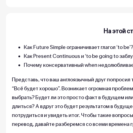
На этой с
Как Future Simple ограничивает глагол ‘to be’
Как Present Continuous и ‘to be going to заб
Почему консервативный when недолюбливае
Представь, что ваш англоязычный друг попросил
“Всё будет хорошо”. Возникает огромная пробле
выбрать? Будет ли это просто факт в будущем ил
длиться? А вдруг это будет результатом в будуще
потрудиться и увидеть итог. Чтобы такие вопросы
перевод, давайте разберемся со всеми времена г