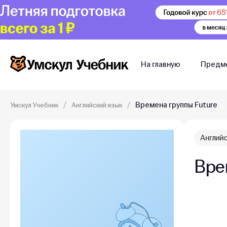
На главную
Предм
Времена группы Future
Умскул Учебник
Английский язык
Английс
Вре