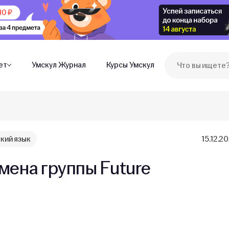
ет
Умскул Журнал
Курсы Умскул
кий язык
15.12.2
мена группы Future