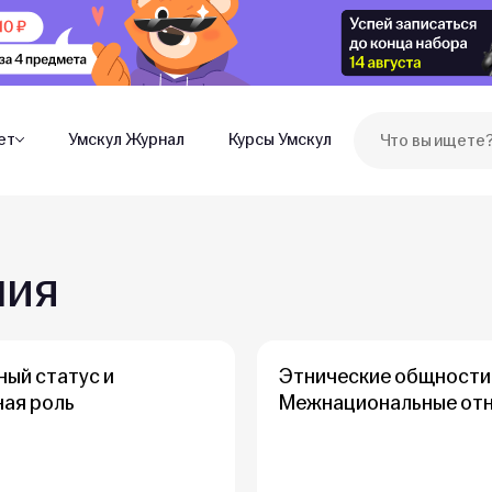
ет
Умскул Журнал
Курсы Умскул
ния
ый статус и
Этнические общности
ная роль
Межнациональные от