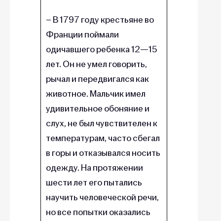
– В 1797 году крестьяне во
Франции поймали
одичавшего ребенка 12—15
лет. Он не умел говорить,
рычал и передвигался как
животное. Мальчик имел
удивительное обоняние и
слух, не был чувствителен к
температурам, часто сбегал
в горы и отказывался носить
одежду. На протяжении
шести лет его пытались
научить человеческой речи,
но все попытки оказались