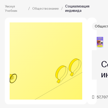
Социализация
Умскул
Обществознание
индивида
Учебник
Общест
С
и
57,707