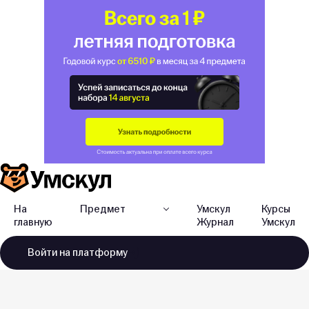
На
Предмет
Умскул
Курсы
главную
Журнал
Умскул
Войти
на платформу