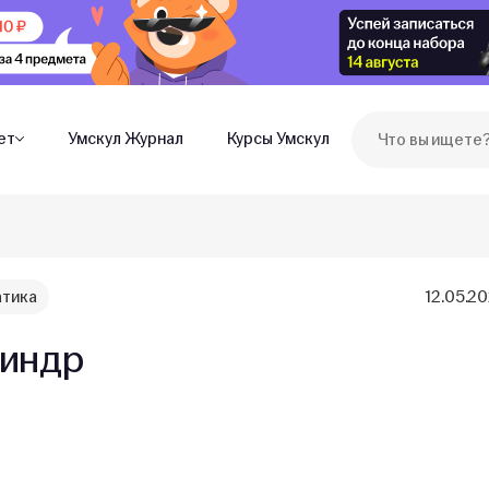
ет
Умскул Журнал
Курсы Умскул
тика
12.05.2
индр