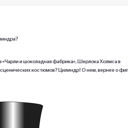
илиндра?
из «Чарли и шоколадная фабрика», Шерлока Холмса в
 сценических костюмов? Цилиндр! О нем, вернее о фи