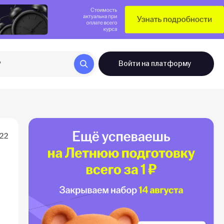
Войти
на платформу
022