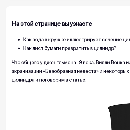
На этой странице вы узнаете
Как вода в кружке иллюстрирует сечение ц
Как лист бумаги превратить в цилиндр?
Что общего у джентльмена 19 века, Вилли Вонка 
экранизации «Безобразная невеста» и некоторых
цилиндра и поговорим в статье.