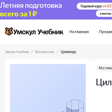
На главную
Предм
Цилиндр
Умскул Учебник
Математика
Матема
Цил