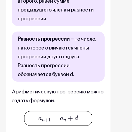
второго, равен сумме
предыдущего члена и разности
прогрессии.
Разность прогрессии –
то число,
на которое отличаются члены
прогрессии друг от друга.
Разность прогрессии
обозначается буквой d.
Арифметическую прогрессию можно
задать формулой.
a
n
+
1
=
a
n
+
d