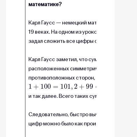
математике?
Карл Гаусс — немецкий математик, живший
19 веках. На одном из уроков математики у
задал сложить все цифры от 1 до 100.
Карл Гаусс заметил, что суммы чисел,
расположенных симметрично с
противоположных сторон, одинаковые:
1
+
100
=
101
,
2
+
99
=
101
,
3
+
98
=
101
и так далее. Всего таких сумм получилось 5
Следовательно, быстро вычислить сумму э
101
∗
цифр можно было как произведение