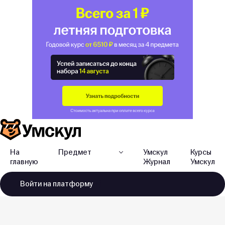
На
Предмет
Умскул
Курсы
главную
Журнал
Умскул
Войти
на платформу