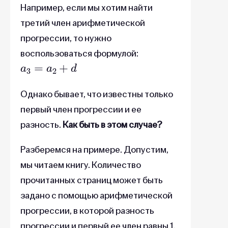
Например, если мы хотим найти
третий член арифметической
прогрессии, то нужно
воспользоваться формулой:
a
3
=
a
2
+
d
Однако бывает, что известны только
первый член прогрессии и ее
разность.
Как быть в этом случае?
Разберемся на примере. Допустим,
мы читаем книгу. Количество
прочитанных страниц может быть
задано с помощью арифметической
прогрессии, в которой разность
прогрессии и первый ее член равны 1.