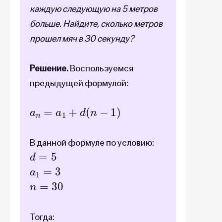
каждую следующую на 5 метров
больше. Найдите, сколько метров
прошел мяч в 30 секунду?
Решение.
Воспользуемся
предыдущей формулой:
a
n
=
a
1
+
d
(
n
−
1
)
В данной формуле по условию:
d
=
5
a
1
=
3
n
=
30
Тогда: