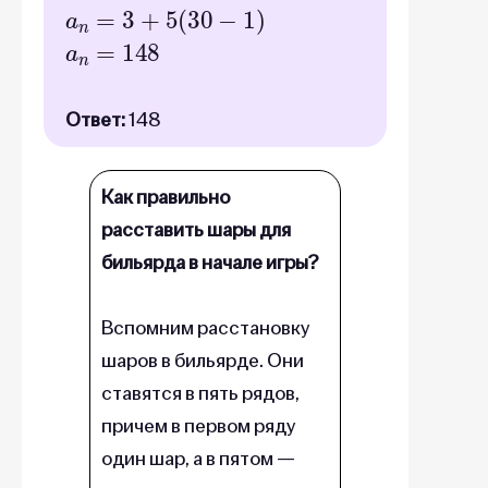
a
n
=
3
+
5
(
30
−
1
)
a
n
=
148
Ответ:
148
Как правильно
расставить шары для
бильярда в начале игры?
Вспомним расстановку
шаров в бильярде. Они
ставятся в пять рядов,
причем в первом ряду
один шар, а в пятом —