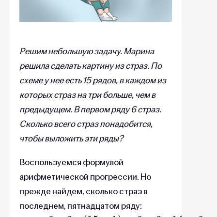
Решим небольшую задачу. Марина
решила сделать картину из страз. По
схеме у нее есть 15 рядов, в каждом из
которых страз на три больше, чем в
предыдущем. В первом ряду 6 страз.
Сколько всего страз понадобится,
чтобы выложить эти ряды?
Воспользуемся формулой
арифметической прогрессии. Но
прежде найдем, сколько страз в
последнем, пятнадцатом ряду:
a
15
=
6
+
3
∗
(
15
+
1
)
=
6
+
3
∗
14
=
6
+
42
=
48