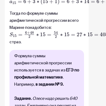
Тогда по формуле суммы
арифметической прогрессии всего
Марине понадобится:
S
15
=
6
+
48
2
∗
15
=
54
2
∗
15
=
27
∗
15
=
405
страз.
Формула суммы
арифметической прогрессии
используется в задачах из
ЕГЭ по
профильной математике
.
Например,
в задании № 9.
Задание.
Олесе надо решить 640
задач. Ежедневно она решает на