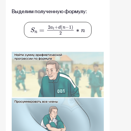
Выделим полученную формулу:
S
n
=
2
a
1
+
d
(
n
−
1
)
2
∗
n