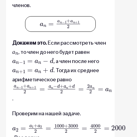
членов.
a
n
=
a
n
−
1
+
a
n
+
1
2
Докажем это.
Если рассмотреть член
а
n
, то член до него будет равен
a
n
−
1
=
a
n
−
d
а
,
а член после него
a
n
+
1
=
a
n
+
d
. Тогда их среднее
арифметическое равно
a
n
−
1
+
a
n
+
1
2
=
a
n
−
d
+
a
n
+
d
2
=
2
a
n
2
=
a
n
.
Проверим на нашей задаче.
a
2
=
a
1
+
a
3
2
=
1000
+
3000
2
=
4000
2
=
2000