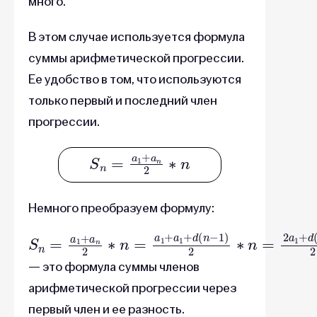
много.
В этом случае используется формула
суммы арифметической прогрессии.
Ее удобство в том, что используются
только первый и последний член
прогрессии.
S
n
=
a
1
+
a
n
2
∗
n
Немного преобразуем формулу:
S
n
=
a
1
+
a
n
2
∗
n
=
a
1
+
a
1
+
d
(
n
−
1
)
2
∗
n
=
2
a
1
+
d
(
— это формула суммы членов
арифметической прогрессии через
первый член и ее разность.