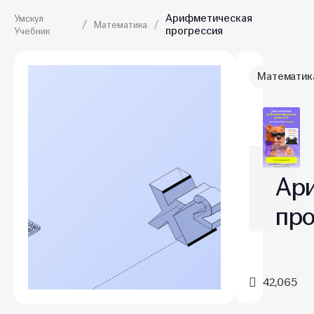
Арифметическая
Умскул
Математика
прогрессия
Учебник
Математик
Ар
про
42,065