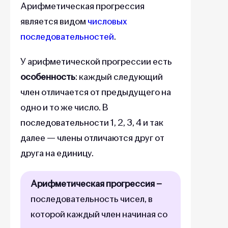
Арифметическая прогрессия
является видом
числовых
последовательностей
.
У арифметической прогрессии есть
особенность
: каждый следующий
член отличается от предыдущего на
одно и то же число. В
последовательности 1, 2, 3, 4 и так
далее — члены отличаются друг от
друга на единицу.
Арифметическая прогрессия –
последовательность чисел, в
которой каждый член начиная со