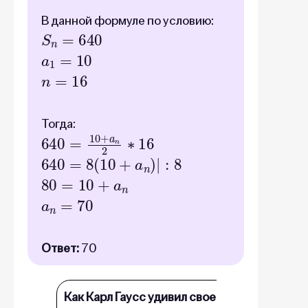
В данной формуле по условию:
S
n
=
640
a
1
=
10
n
=
16
Тогда:
640
=
10
+
a
n
2
∗
16
640
=
8
(
10
+
a
n
)
|
:
8
80
=
10
+
a
n
a
n
=
70
Ответ:
70
Как Карл Гаусс удивил своего учителя по