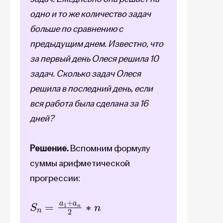
одно и то же количество задач
больше по сравнению с
предыдущим днем. Известно, что
за первый день Олеся решила 10
задач. Сколько задач Олеся
решила в последний день, если
вся работа была сделана за 16
дней?
Решение.
Вспомним формулу
суммы арифметической
прогрессии:
S
n
=
a
1
+
a
n
2
∗
n