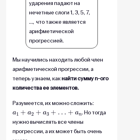
ударения падают на
нечетные слоги 1, 3, 5, 7,
…, что также является
арифметической
прогрессией.
Мы научились находить любой член
арифметической прогрессии, а
теперь узнаем, как
найти сумму n-ого
количества ее элементов.
Разумеется, их можно сложить:
a
1
+
a
2
+
a
3
+
…
+
a
n
. Но тогда
нужно вычислять все члены
прогрессии, а их может быть очень