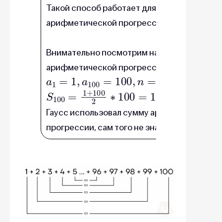
Такой способ работает для любой
арифметической прогрессии.
Внимательно посмотрим на сумму
арифметической прогрессии. Пусть
a
1
=
1
,
a
100
=
100
,
n
=
100
. Тогда пол
S
100
=
1
+
100
2
∗
100
=
101
∗
50
, то ест
Гаусс использовал сумму арифметической
прогрессии, сам того не зная.