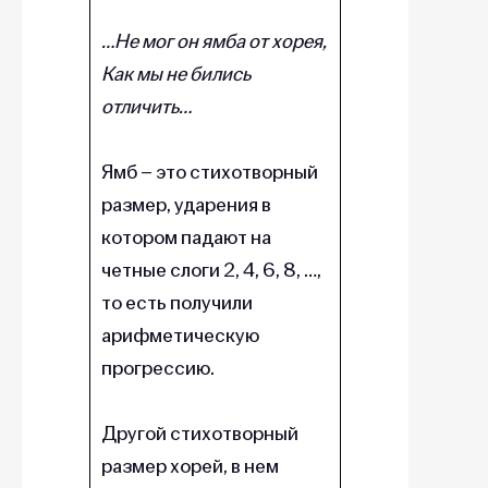
…Не мог он ямба от хорея,
Как мы не бились
отличить…
Ямб – это стихотворный
размер, ударения в
котором падают на
четные слоги 2, 4, 6, 8, …,
то есть получили
арифметическую
прогрессию.
Другой стихотворный
размер хорей, в нем