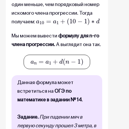
один меньше, чем порядковый номер
искомого члена прогрессии. Тогда
a
10
=
a
1
+
(
10
−
1
)
∗
d
получаем:
Мы можем вывести
формулу для n-го
члена прогрессии.
А выглядит она так.
a
n
=
a
1
+
d
(
n
−
1
)
Данная формула может
встретиться на
ОГЭ по
математике в задании № 14
.
Задание.
При падении мяч в
первую секунду прошел 3 метра, в