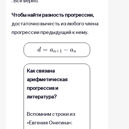
. Все верно.
Чтобы найти разность прогрессии,
достаточно вычесть из любого члена
прогрессии предыдущий к нему.
d
=
a
n
+
1
−
a
n
Как связана
арифметическая
прогрессия и
литература?
Вспомним строки из
«Евгения Онегина»: