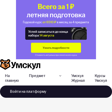
На
Предмет
Умскул
Курсы
главную
Журнал
Умскул
Войти
на платформу