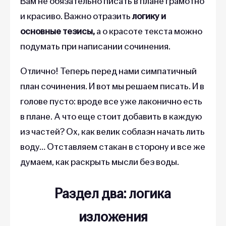
Вам не обязательно писать в плане грамотно
и красиво. Важно отразить
логику и
основные тезисы,
а о красоте текста можно
подумать при написании сочинения.
Отлично! Теперь перед нами симпатичный
план сочинения. И вот мы решаем писать. И в
голове пусто: вроде все уже лаконично есть
в плане. А что еще стоит добавить в каждую
из частей? Ох, как велик соблазн начать лить
воду… Отставляем стакан в сторону и все же
думаем, как раскрыть мысли без воды.
Раздел два: логика
изложения