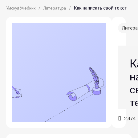
Как написать свой текст
Умскул Учебник
Литература
Литера
К
н
с
т
2,474