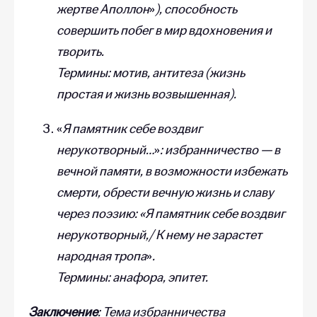
жертве Аполлон
»
), способность
совершить побег в мир вдохновения и
творить.
Термины: мотив, антитеза (жизнь
простая и жизнь возвышенная).
«
Я памятник себе воздвиг
нерукотворный…
»
: избранничество — в
вечной памяти, в возможности избежать
смерти, обрести вечную жизнь и славу
через поэзию: «Я памятник себе воздвиг
нерукотворный,/ К нему не зарастет
народная тропа
»
.
Термины: анафора, эпитет.
Заключение
: Тема избранничества