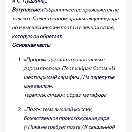
А.С. Пушкина)
.
Вступление:
Избранничество проявляется не
только в божественном происхождении дара,
но и высшей миссии поэта и в вечной славе,
которую он обретает.
Основная часть:
«
Пророк
»
: дар поэта сопоставим с
даром пророка. Поэт избран богом: «И
шестикрылый серафим / На перепутье
мне явился
».
Термины: символ, образ, метафора.
«
Поэт
»
: тема высшей миссии,
божественное происхождение дара
(
«
Пока не требует поэта / К священной