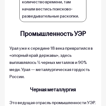
начали вестись поисково-
разведывательные раскопки.
Промышленность УЭР
Урал уже к середине 18 века превратился в
«опорный край державы», здесь
выплавлялось ⅔ черных металлов и 90%
меди. Урал — металлургическая гордость
России.
Черная металлургия
Это ведущая отрасль промышленности УЭР.
Ранее металлурги были настолько суровы,