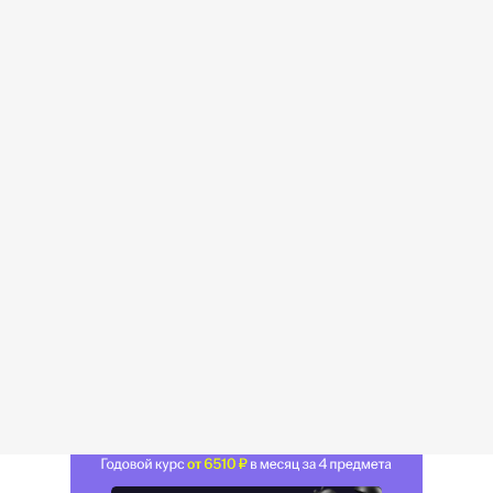
Какова обратная сторона
производства?
Почему леса много, а бумаги нет?
Урал — опорный край державы, как писал
Александр Твардовский. Выражение в
действительности помещено на герб
Свердловской области и не просто так. Во
время Великой Отечественной войны
заводы Урала стали опорой в производстве
военной техники для фронта. Сегодня мы
будем говорить о «батюшке Урале», как
здесь все устроено сегодня.
Уральский экономический