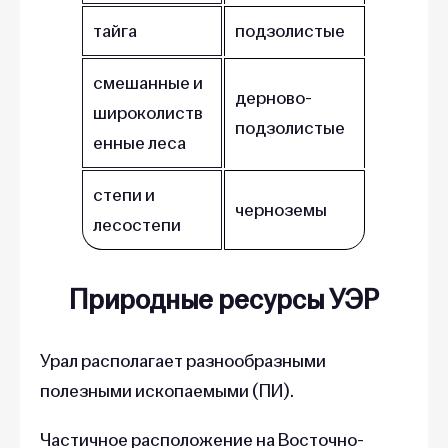
тайга
подзолистые
смешанные и
дерново-
широколиств
подзолистые
енные леса
степи и
черноземы
лесостепи
Природные ресурсы УЭР
Урал располагает разнообразными
полезными ископаемыми (ПИ).
Частичное расположение на Восточно-