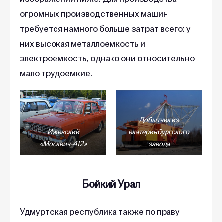
огромных производственных машин
требуется намного больше затрат всего: у
них высокая металлоемкость и
электроемкость, однако они относительно
мало трудоемкие.
Добытчик из
Ижевский
екатеринбургского
«Москвич-412»
завода
Бойкий Урал
Удмуртская республика также по праву
может называться
оружейной России
.