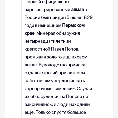
зарегистрированный
алмаз
в
России был найден 5 июля 1829
года в нынешнем
Пермском
крае
. Минерал обнаружил
четырнадцатилетний
крепостной Павел Попов,
промывая золото в шлиховом
лотке. Руководство прииска
отдало строгий приказ всем
работникам усердно искать
«прозрачные камешки». Случаи
их обнаружения на Попове не
закончились, и люди находили
еще. Только спустя большое
количество времени, там