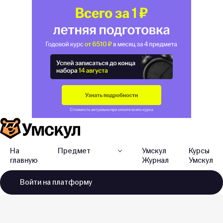
На
Предмет
Умскул
Курсы
главную
Журнал
Умскул
Войти
на платформу