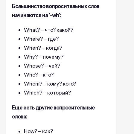
Большинство вопросительных слов
начинаются на ‘-wh’:
What? – что? какой?
Where? – где?
When? – когда?
Why? – почему?
Whose? – чей?
Who? – кто?
Whom? – кому? кого?
Which? – который?
Еще есть другие вопросительные
слова:
How? – как?