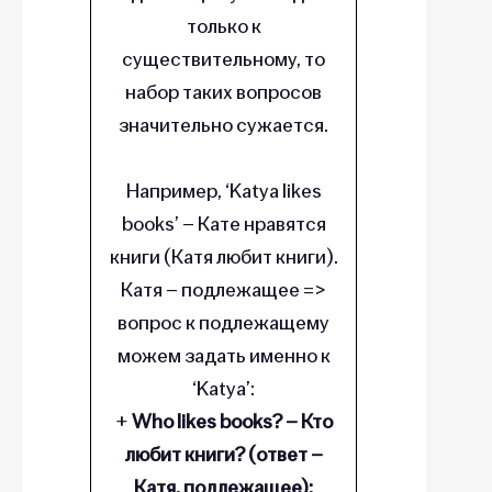
только к
существительному, то
набор таких вопросов
значительно сужается.
Например, ‘Katya likes
books’ – Кате нравятся
книги (Катя любит книги).
Катя – подлежащее =>
вопрос к подлежащему
можем задать именно к
‘Katya’:
+
Who likes books? – Кто
любит книги? (ответ –
Катя, подлежащее);