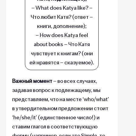
– What does Katya like? –
Что любит Катя? (ответ –
книги, дополнение);
– How does Katya feel
about books – Что Катя
чувствует к книгам? (они
ей нравятся – сказуемое).
Важный момент
– во всех случаях,
задавая вопрос к подлежащему, мы
представляем, что на месте ‘who/what’
в утвердительном предложении стоит
‘he/she/it’ (единственное число!) и
ставим глагол в соответствующую
форму (например, если это Simple, то