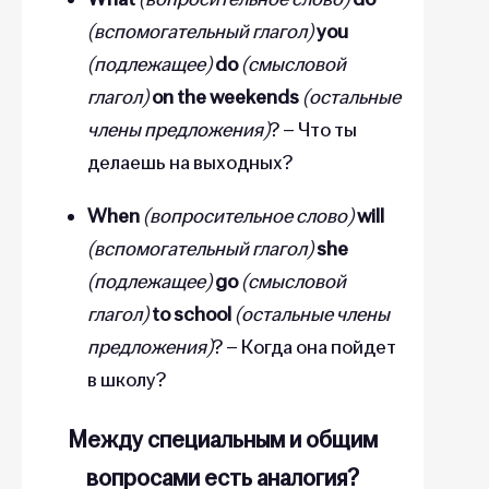
(вспомогательный глагол)
you
(подлежащее)
do
(смысловой
глагол)
on the weekends
(остальные
члены предложения)
? – Что ты
делаешь на выходных?
When
(вопросительное слово)
will
(вспомогательный глагол)
she
(подлежащее)
go
(смысловой
глагол)
to school
(остальные члены
предложения)
? – Когда она пойдет
в школу?
Между специальным и общим
вопросами есть аналогия?