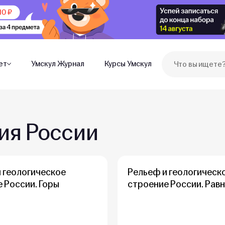
ет
Умскул Журнал
Курсы Умскул
ия России
 геологическое
Рельеф и геологическ
 России. Горы
строение России. Рав