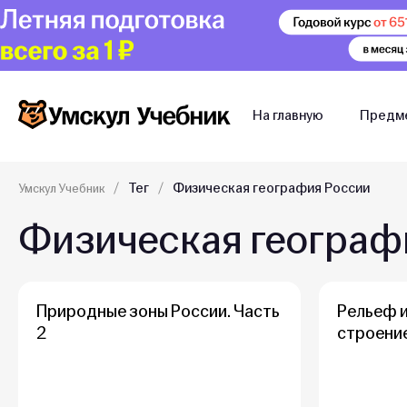
На главную
Предм
Тег
Физическая география России
Умскул Учебник
Физическая географ
Природные зоны России. Часть
Рельеф и
2
строение