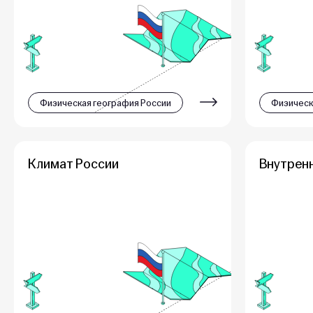
Физическая география России
Физическ
Климат России
Внутрен