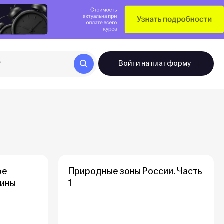
Войти
на платформу
ое
Природные зоны России. Часть
нины
1