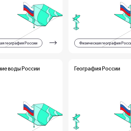
ая география России
Физическая география Росс
ние воды России
География России