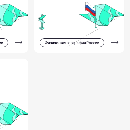
ии
Физическая география России