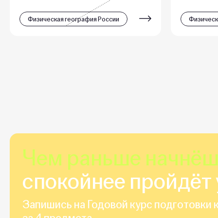
Физическая география России
Физическ
Чем раньше начнё
спокойнее пройдёт 
Запишись на Годовой курс подготовки к
за 4 предмета