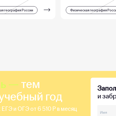
ая география России
Физическая география Росс
шь —
тем
Запо
учебный год
и заб
 ЕГЭ и ОГЭ от 6 510 Р в месяц