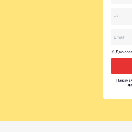
Даю согл
Нажимая
да