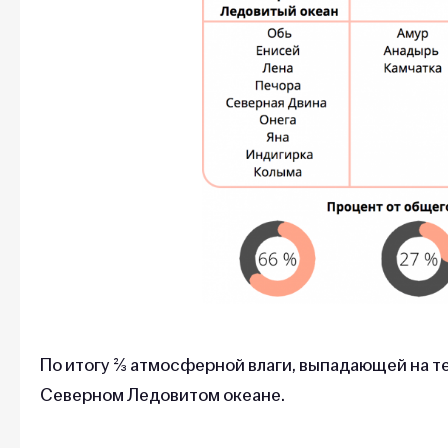
По итогу ⅔ атмосферной влаги, выпадающей на т
Северном Ледовитом океане.