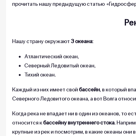
прочитать нашу предыдущую статью «Гидросфер
Ре
Нашу страну окружают
3 океана
:
Атлантический океан,
Северный Ледовитый океан,
Тихий океан.
Каждый из них имеет свой
бассейн
, в который в
Северного Ледовитого океана, а вот Волга относи
Когда река не впадает ни в один из океанов, то ес
относится к
бассейну внутреннего стока
. Наприм
крупные из рек и посмотрим, в какие океаны они 