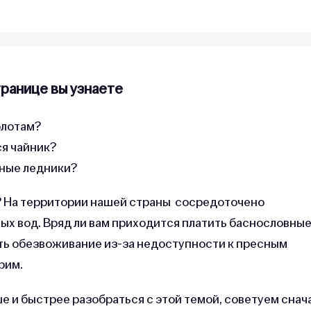
транице вы узнаете
олотам?
ся чайник?
мные ледники?
? На территории нашей страны сосредоточено
х вод. Вряд ли вам приходится платить баснословны
ать обезвоживание из-за недоступности к пресным
орим.
е и быстрее разобраться с этой темой, советуем снач