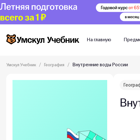
На главную
Предм
Внутренние воды России
Умскул Учебник
География
Геогра
Вну