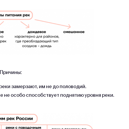
 Причины:
реки замерзают, им не до половодий.
же не особо способствует поднятию уровня реки.