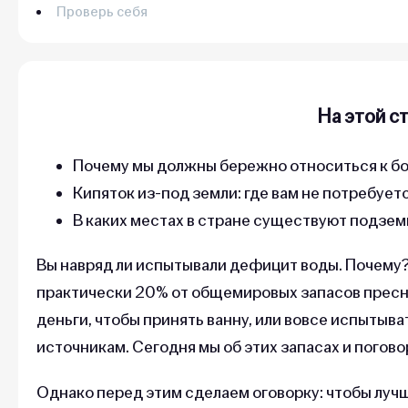
Проверь себя
На этой с
Почему мы должны бережно относиться к б
Кипяток из-под земли: где вам не потребует
В каких местах в стране существуют подзе
Вы навряд ли испытывали дефицит воды. Почему
практически 20% от общемировых запасов пресны
деньги, чтобы принять ванну, или вовсе испытыв
источникам. Сегодня мы об этих запасах и погов
Однако перед этим сделаем оговорку: чтобы лучш