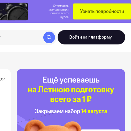
Войти
на платформу
022