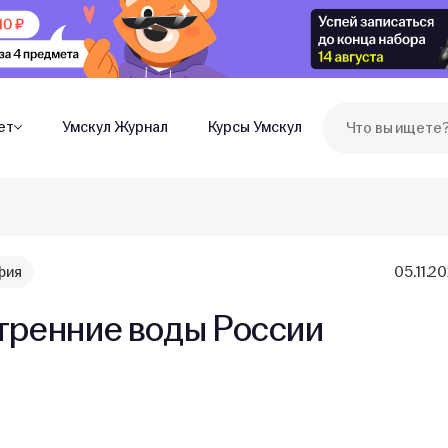
ет
Умскул Журнал
Курсы Умскул
фия
05.11.2
тренние воды России