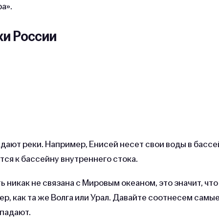
а».
ки России
падают реки. Например, Енисей несет свои воды в бассе
тся к бассейну внутреннего стока.
ть никак не связана с Мировым океаном, это значит, что
ер, как та же Волга или Урал. Давайте соотнесем самы
впадают.