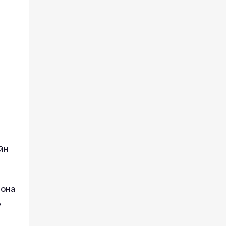
йн
 она
е