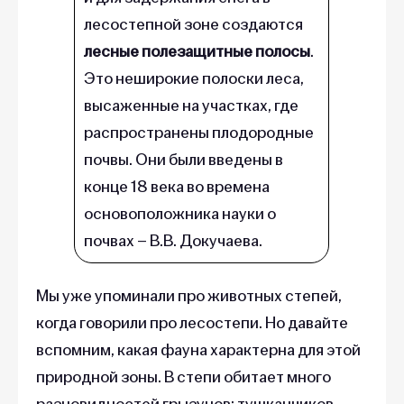
лесостепной зоне создаются
лесные полезащитные полосы
.
Это неширокие полоски леса,
высаженные на участках, где
распространены плодородные
почвы. Они были введены в
конце 18 века во времена
основоположника науки о
почвах – В.В. Докучаева.
Мы уже упоминали про животных степей,
когда говорили про лесостепи. Но давайте
вспомним, какая фауна характерна для этой
природной зоны. В степи обитает много
разновидностей грызунов: тушканчиков,