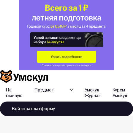
На
Предмет
Умскул
Курсы
главную
Журнал
Умскул
Войти
на платформу