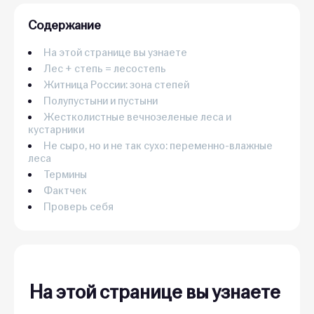
Содержание
На этой странице вы узнаете
Лес + степь = лесостепь
Житница России: зона степей
Полупустыни и пустыни
Жестколистные вечнозеленые леса и
кустарники
Не сыро, но и не так сухо: переменно-влажные
леса
Термины
Фактчек
Проверь себя
На этой странице вы узнаете