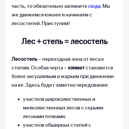
часть, то обязательно загляните
сюда
. Мы
же движемся южнее и начинаем с
лесостепей. Приступим!
Лес + степь = лесостепь
Лесостепь
– переходная зона от леса к
степям. Особая черта –
климат
становится
более засушливым и жарким при движении
на юг. Здесь будет заметно чередование:
участков широколиственных и
мелколиственных лесов с серыми
лесными почвами;
участков обширных степей с