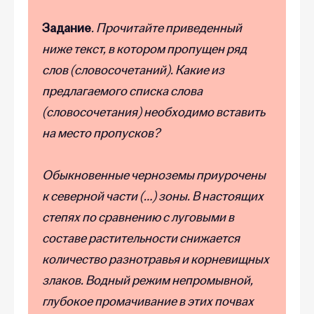
Задание
. Прочитайте приведенный
ниже текст, в котором пропущен ряд
слов (словосочетаний). Какие из
предлагаемого списка слова
(словосочетания) необходимо вставить
на место пропусков?
Обыкновенные черноземы приурочены
к северной части (…) зоны. В настоящих
степях по сравнению с луговыми в
составе растительности снижается
количество разнотравья и корневищных
злаков. Водный режим непромывной,
глубокое промачивание в этих почвах