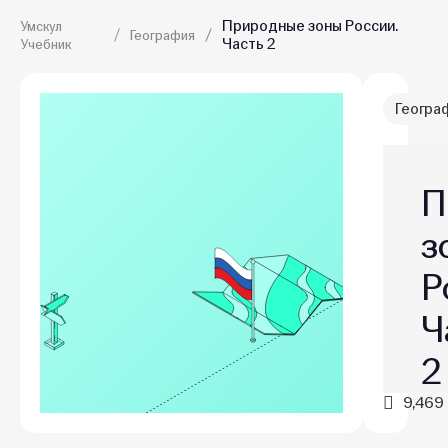
Природные зоны России.
Умскул
География
Часть 2
Учебник
Геогра
П
з
Р
Ч
2
9,469