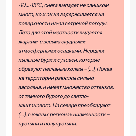
-10…-15°С, снега выпадет не слишком
много, но и он не задерживается на
поверхности из-за ветреной погоды.
Лето для этой местности выдается
жарким, с весьма скудными
атмосферными осадками. Нередки
пыльные бури и суховеи, которые
образуют песчаные холмы –(…), Почва
на территории равнины сильно
засолена, и имеет множество оттенков,
от темного бурого до светло-
каштанового. На севере преобладают
(…), в южных регионах низменности –
пустыни и полупустыни.