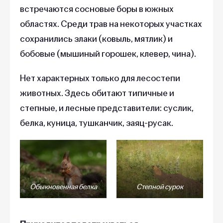
встречаются сосновые боры в южных
областях. Среди трав на некоторых участках
сохранились злаки (ковыль, мятлик) и
бобовые (мышиный горошек, клевер, чина).
Нет характерных только для лесостепи
животных. Здесь обитают типичные и
степные, и лесные представители: суслик,
белка, куница, тушканчик, заяц-русак.
Обыкновенная белка
Степной сурок