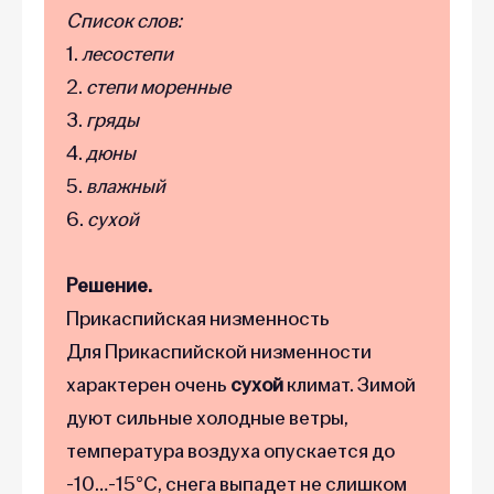
Список слов:
1.
лесостепи
2.
степи моренные
3.
гряды
4.
дюны
5.
влажный
6.
сухой
Решение.
Прикаспийская низменность
Для Прикаспийской низменности
характерен очень
сухой
климат. Зимой
дуют сильные холодные ветры,
температура воздуха опускается до
-10…-15°С, снега выпадет не слишком