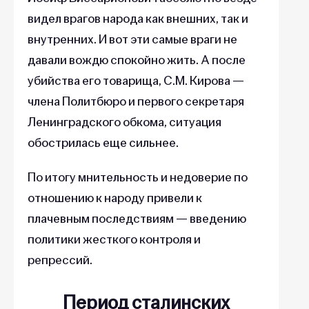
видел врагов народа как внешних, так и
внутренних. И вот эти самые враги не
давали вождю спокойно жить. А после
убийства его товарища, С.М. Кирова —
члена Политбюро и первого секретаря
Ленинградского обкома, ситуация
обострилась еще сильнее.
По итогу мнительность и недоверие по
отношению к народу привели к
плачевным последствиям — введению
политики жесткого контроля и
репрессий.
Период сталинских