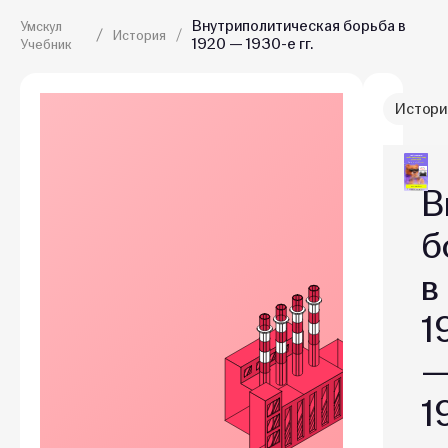
Внутриполитическая борьба в
Умскул
История
1920 — 1930-е гг.
Учебник
Истори
В
б
в
1
1