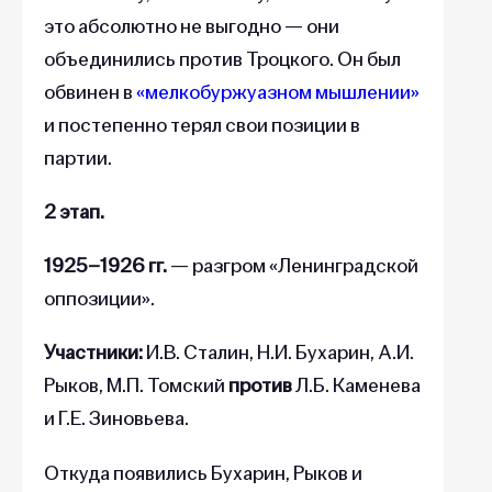
это абсолютно не выгодно — они
объединились против Троцкого. Он был
обвинен в
«мелкобуржуазном мышлении»
и постепенно терял свои позиции в
партии.
2 этап.
1925–1926 гг.
— разгром «Ленинградской
оппозиции».
Участники:
И.В. Сталин, Н.И. Бухарин, А.И.
Рыков, М.П. Томский
против
Л.Б. Каменева
и Г.Е. Зиновьева.
Откуда появились Бухарин, Рыков и