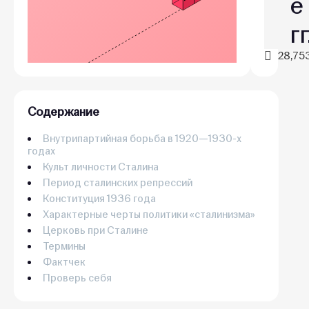
е
гг
28,75
Содержание
Внутрипартийная борьба в 1920—1930-х
годах
Культ личности Сталина
Период сталинских репрессий
Конституция 1936 года
Характерные черты политики «сталинизма»
Церковь при Сталине
Термины
Фактчек
Проверь себя