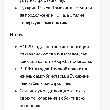
уступок крестьянству.
Бухарин, Рыков, Томский выступили
за
продолжение НЭПа, а Сталин
теперь уже был
против.
Итоги:
В 1929 году все трое из оппозиции
отказались от своих взглядов, так
как осознали, что борьба проиграна.
В 1930-х годах Томский покончил
жизнь самоубийством, а Бухарин и
Рыков были расстреляны.
Сталин сумел до конца отстоять
свою точку зрения и обойти всех
соперников.