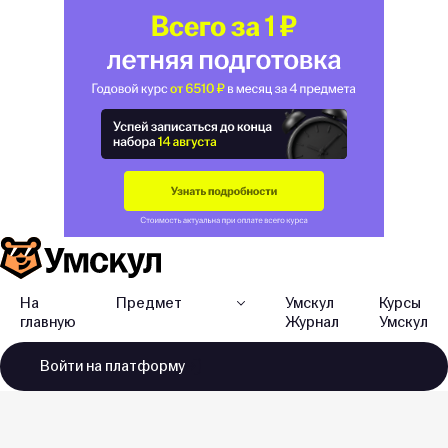
На
Предмет
Умскул
Курсы
главную
Журнал
Умскул
Войти
на платформу