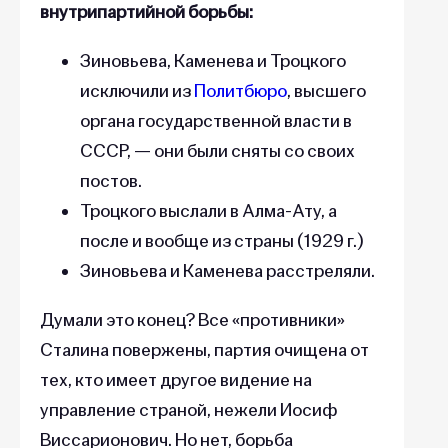
внутрипартийной борьбы:
Зиновьева, Каменева и Троцкого
исключили из
Политбюро
, высшего
органа государственной власти в
СССР, — они были сняты со своих
постов.
Троцкого выслали в Алма-Ату, а
после и вообще из страны (1929 г.)
Зиновьева и Каменева расстреляли.
Думали это конец? Все «противники»
Сталина повержены, партия очищена от
тех, кто имеет другое видение на
управление страной, нежели Иосиф
Виссарионович. Но нет, борьба