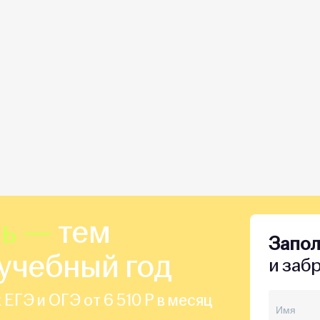
шь —
тем
Запо
учебный год
и заб
 ЕГЭ и ОГЭ от 6 510 Р в месяц