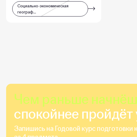
Социально-экономическая
географ…
Чем раньше начнё
спокойнее пройдёт 
Запишись на Годовой курс подготовки к
за 4 предмета