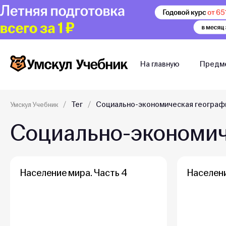
На главную
Предм
Тег
Социально-экономическая географ
Умскул Учебник
Социально-экономич
Население мира. Часть 4
Населени