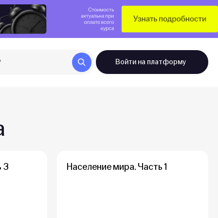
Войти
на платформу
а
 3
Население мира. Часть 1