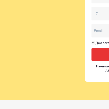
Даю согл
Нажимая
да