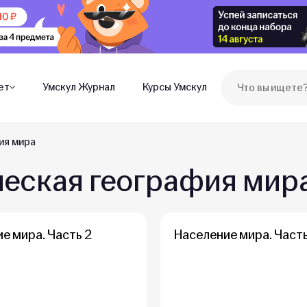
ет
Умскул Журнал
Курсы Умскул
ия мира
еская география мир
е мира. Часть 2
Население мира. Часть