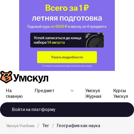
На
Предмет
Умскул
Курсы
главную
Журнал
Умскул
Войти
на платформу
Тег
География как наука
Умскул Учебник