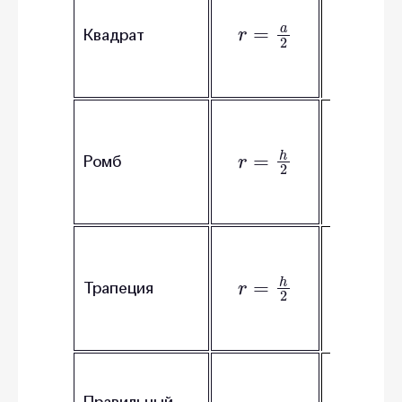
r
=
a
2
окружно
Квадрат
а – сторо
квадрата
r – радиу
r
=
h
2
окружно
Ромб
h – высот
ромба
r – радиу
r
=
h
2
окружно
Трапеция
h – высот
трапеции
r – радиу
Правильный
окружно