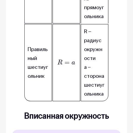
прямоуг
ольника
R –
радиус
Правиль
окружн
R
=
a
ный
ости
шестиуг
a –
ольник
сторона
шестиуг
ольника
Вписанная окружность