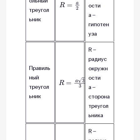
R
=
a
2
ольный
ости
треугол
a –
ьник
гипотен
уза
R –
радиус
Правиль
окружн
ный
ости
R
=
a
3
3
треугол
a –
ьник
сторона
треугол
ьника
R –