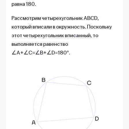
равна 180.
Рассмотрим четырехугольник ABCD,
который вписали в окружность. Поскольку
этот четырехугольник вписанный, то
выполняется равенство
∠A+∠C=∠B+∠D=180°.