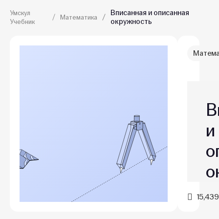
Вписанная и описанная
Умскул
Математика
окружность
Учебник
Матема
В
и
о
о
15,439