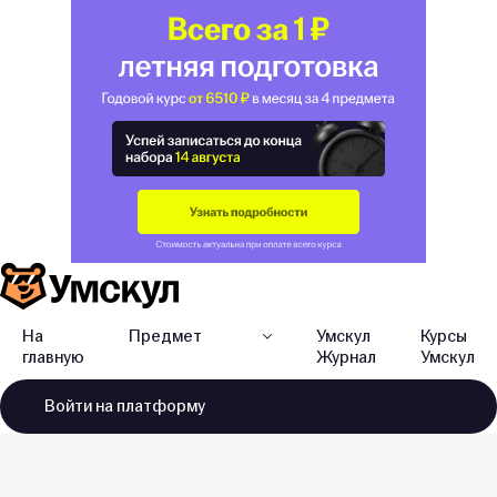
На
Предмет
Умскул
Курсы
главную
Журнал
Умскул
Войти
на платформу