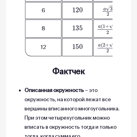
120
a
3
2
6
135
a
(
1
+
2
)
2
a
8
150
a
(
2
+
3
)
2
a
2
12
Фактчек
Описанная окружность
– это
окружность, на которой лежат все
вершины вписанного многоугольника.
При этом четырехугольник можно
вписать в окружность тогда и только
тогда, когда сумма его