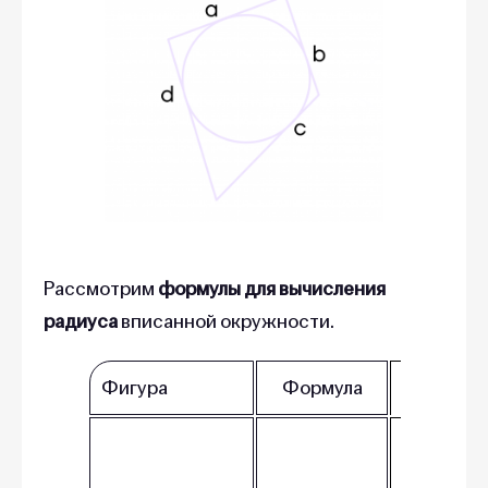
Рассмотрим
формулы для вычисления
радиуса
вписанной окружности.
Фигура
Формула
Обознач
r – радиу
окружно