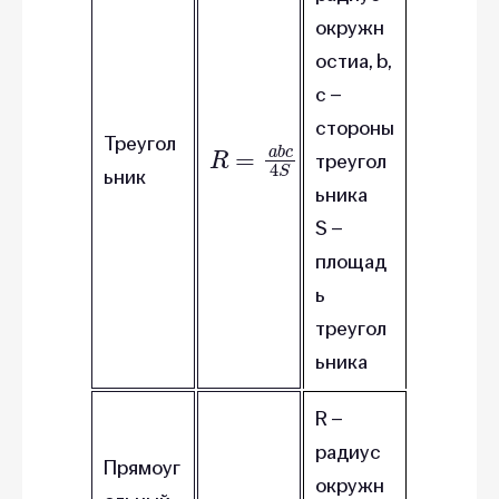
окружн
остиa, b,
c –
стороны
R
=
a
S
b
c
4
Треугол
треугол
ьник
ьника
S –
площад
ь
треугол
ьника
R –
радиус
Прямоуг
окружн