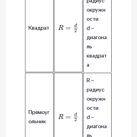
радиус
окружн
ости
R
=
d
2
Квадрат
d –
диагона
ль
квадрат
а
R –
радиус
окружн
ости
R
=
d
2
Прямоуг
d –
ольник
диагона
ль