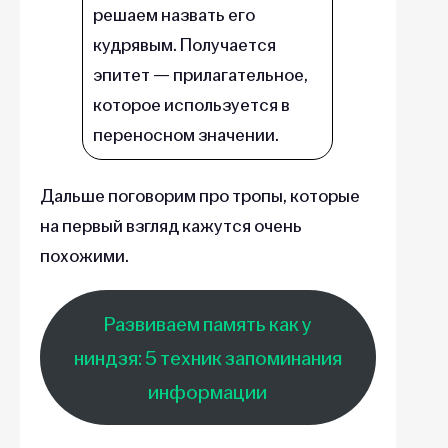
решаем назвать его
кудрявым. Получается
эпитет — прилагательное,
которое используется в
переносном значении.
Дальше поговорим про тропы, которые
на первый взгляд кажутся очень
похожими.
Развиваем память как у
ниндзя: 5 техник запоминания
информации