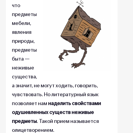
что
предметы
мебели,
явления
природы,
предметы
быта —
неживые
существа,
а значит, не могут ходить, говорить,
чувствовать. Но литературный язык
позволяет нам
наделить свойствами
одушевленных существ неживые
предметы
. Такой прием называется
олицетворением.