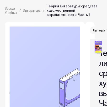
Теория литературы: средства
Умскул
художественной
Литература
Учебник
выразительности. Часть 1
Литерат
Т
л
с
х
в
Ч