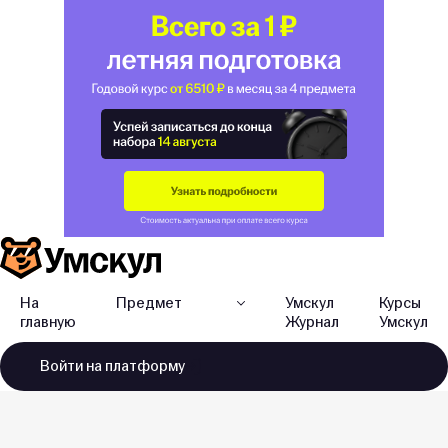
На
Предмет
Умскул
Курсы
главную
Журнал
Умскул
Войти
на платформу