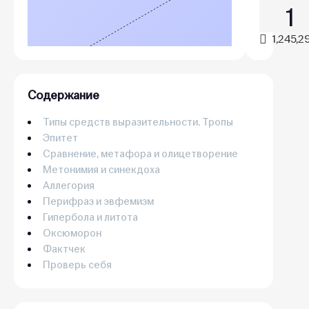
1
1,245,2
Содержание
Типы средств выразительности. Тропы
Эпитет
Сравнение, метафора и олицетворение
Метонимия и синекдоха
Аллегория
Перифраз и эвфемизм
Гипербола и литота
Оксюморон
Фактчек
Проверь себя