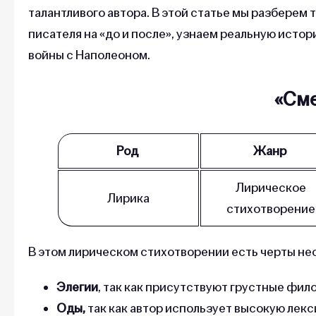
талантливого автора. В этой статье мы разберем
писателя на «до и после», узнаем реальную исто
войны с Наполеоном.
«Сме
Род
Жанр
Лирическое
Лирика
стихотворение
В этом лирическом стихотворении есть черты не
Элегии
, так как присутствуют грустные фи
Оды,
так как автор использует высокую лек