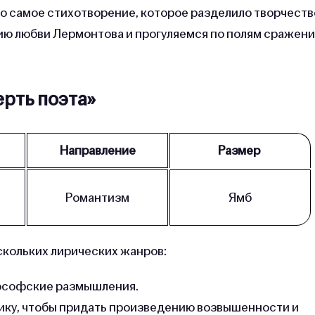
 то самое стихотворение, которое разделило творчеств
рию любви Лермонтова и прогуляемся по полям сражен
рть поэта»
Направление
Размер
Романтизм
Ямб
скольких лирических жанров:
лософские размышления.
сику, чтобы придать произведению возвышенности и