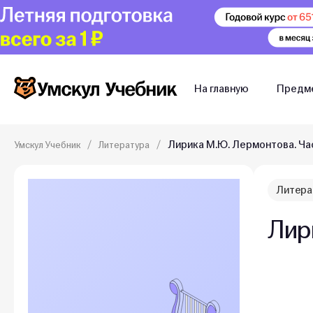
На главную
Предм
Лирика М.Ю. Лермонтова. Ча
Умскул Учебник
Литература
Литера
Лир