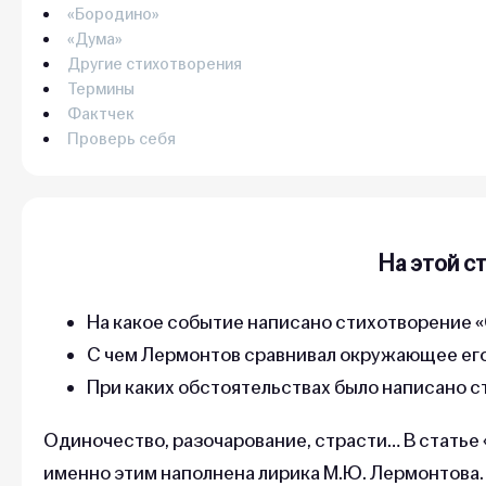
«Бородино»
«Дума»
Другие стихотворения
Термины
Фактчек
Проверь себя
На этой с
На какое событие написано стихотворение 
С чем Лермонтов сравнивал окружающее ег
При каких обстоятельствах было написано с
Одиночество, разочарование, страсти… В статье 
именно этим наполнена лирика М.Ю. Лермонтова