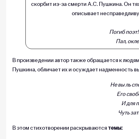
скорбит из-за смерти А.С. Пушкина. Он т
описывает несправедливую
Погиб поэт!
Пал, окл
В произведении автор также обращается к людям,
Пушкина, обличает их и осуждает надменность в
Не вы ль сп
Его своб
И для 
Чуть за
В этом стихотворении раскрываются
темы: