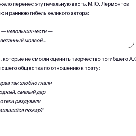
яжело перенес эту печальную весть. М.Ю. Лермонтов
 и раннюю гибель великого автора:
 — невольник чести —
еветанный молвой…
 которые не смогли оценить творчество погибшего А.
ысшего общества по отношению к поэту:
ерва так злобно гнали
одный, смелый дар
потехи раздували
таившийся пожар?