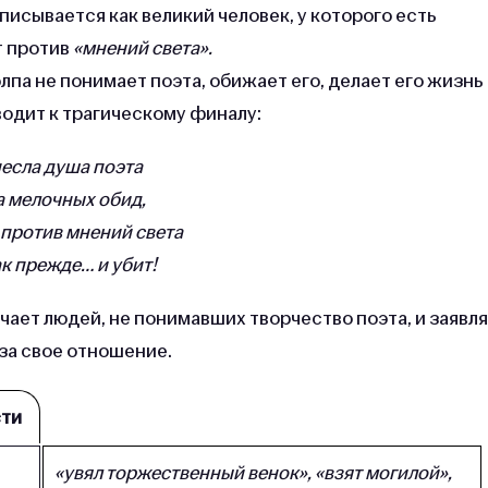
писывается как великий человек, у которого есть
т против
«мнений света».
лпа не понимает поэта, обижает его, делает его жизнь
одит к трагическому финалу:
есла душа поэта
 мелочных обид,
 против мнений света
ак прежде… и убит!
ает людей, не понимавших творчество поэта, и заявля
 за свое отношение.
сти
«увял торжественный венок», «взят могилой»,