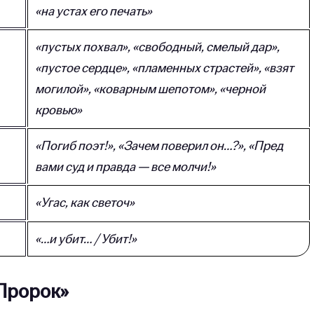
«на устах его печать»
«пустых похвал», «свободный, смелый дар»,
«пустое сердце», «пламенных страстей», «взят
могилой», «коварным шепотом», «черной
кровью»
«Погиб поэт!», «Зачем поверил он…?», «Пред
вами суд и правда — все молчи!»
«Угас, как светоч»
«…и убит… / Убит!»
Пророк»