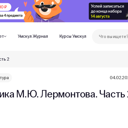
ет
Умскул Журнал
Курсы Умскул
сть 2
тура
04.02.2
ика М.Ю. Лермонтова. Часть 