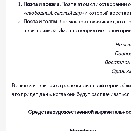
Поэта и поэзии.
Поэт в этом стихотворении о
«свободный, смелый дар»
и который восстае
Поэта и толпы.
Лермонтов показывает, что то
невыносимой. Именно неприятие толпы прив
Не вын
Позора
Восстал он
Один, к
В заключительной строфе лирический герой облич
что придет день, когда они будут расплачиваться
Средства художественной выразительно
Метафоры