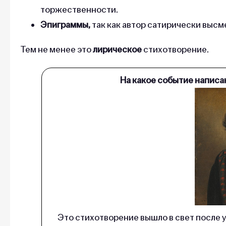
торжественности.
Эпиграммы,
так как автор сатирически высм
Тем не менее это
лирическое
стихотворение.
На какое событие написа
Это стихотворение вышло в свет после у