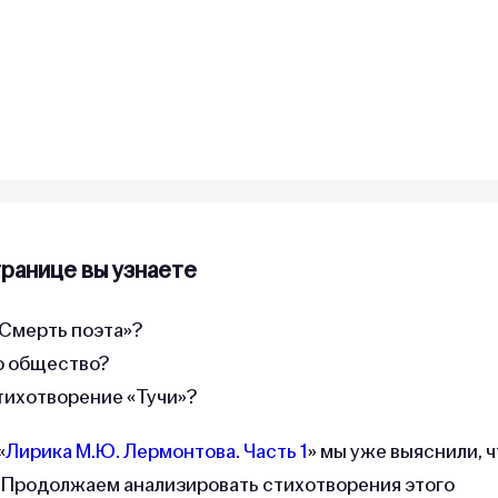
транице вы узнаете
«Смерть поэта»?
о общество?
тихотворение «Тучи»?
«
Лирика М.Ю. Лермонтова. Часть 1
» мы уже выяснили, ч
. Продолжаем анализировать стихотворения этого