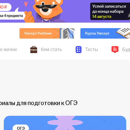
по жизни
Кем стать
Тесты
Буд
ников Умскул, личные
авыки для жизни и учёбы,
Всё о поступлении, колледжах, вузах и выбор
Серьёзные и шуточные 
Новости
ускников
хобби и увлечения
профессии
риалы для подготовки к ОГЭ
ОГЭ