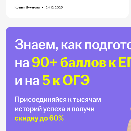
Ксения Лунегова
24.12.2025