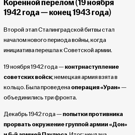
Коренной перелом (19 ноября
1942 года — конец 1943 года)
Второй этап Сталинградской битвы стал
началом нового периода войны, когда
инициатива перешла к Советской армии.
19 ноября 1942 года —
контрнаступление
советских войск
; немецкая армия взята в
кольцо. Была проведена
операция «Уран»
—
объединились три фронта.
Декабрь 1942 года —
попытки противника
прорвать окружение группой армии
«Дон»
и 6-й армией Паулюса
. Итог: неудача.