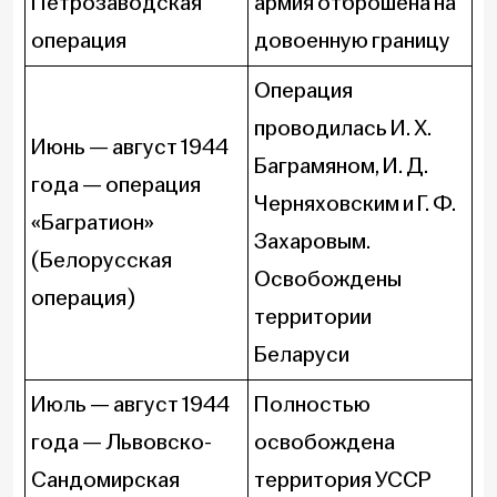
Петрозаводская
армия отброшена на
операция
довоенную границу
Операция
проводилась И. Х.
Июнь — август 1944
Баграмяном, И. Д.
года — операция
Черняховским и Г. Ф.
«Багратион»
Захаровым.
(Белорусская
Освобождены
операция)
территории
Беларуси
Июль — август 1944
Полностью
года — Львовско-
освобождена
Сандомирская
территория УССР