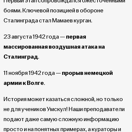
Первый этап сопровождался ожесточёнными
боями. Ключевой позицией в обороне
Сталинграда стал Мамаев курган.
23 августа 1942 года —
первая
массированная
воздушная атака на
Сталинград
.
11 ноября 1942 года —
прорыв немецкой
армии к Волге
.
История может казаться сложной, но только
не для учеников Умскул! Наши преподаватели
подают даже самую сложную информацию
просто и на понятных примерах, а кураторы и