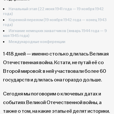
Начальный этап (22 июня 1941 года — 19 ноября 1942
года)
Коренной перелом (19 ноября 1942 года — конец 1943
года)
Изгнание немецких захватчиков (январь 1944 года — 9
мая 1945 года)
Международные конференции
1 418 дней — именно столько длилась Великая
Отечественная война. Кстати, не путай её со
Второй мировой: в ней участвовали более 60
государств и длилась она гораздо дольше.
Сегодня мы поговорим о ключевых датах и
событиях Великой Отечественной войны, а
также о том, на какие этапы её делят историки.