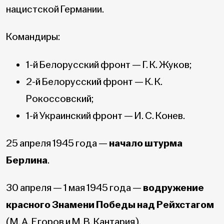
нацистской Германии.
Командиры:
1-й Белорусский фронт — Г. К. Жуков;
2-й Белорусский фронт — К. К.
Рокоссовский;
1-й Украинский фронт — И. С. Конев.
25 апреля 1945 года —
начало штурма
Берлина
.
30 апреля — 1 мая 1945 года —
водружение
красного Знамени Победы над Рейхстагом
(М. А. Егоров и М. В. Кантария).