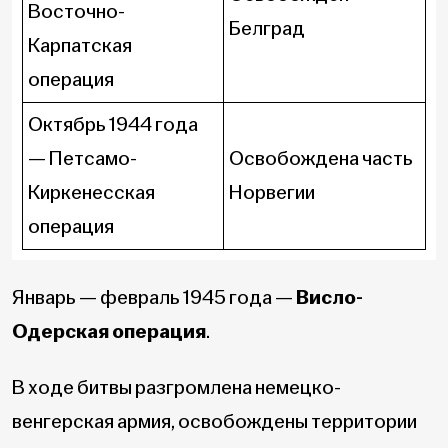
Восточно-
Белград
Карпатская
операция
Октябрь 1944 года
— Петсамо-
Освобождена часть
Киркенесская
Норвегии
операция
Январь — февраль 1945 года —
Висло-
Одерская операция
.
В ходе битвы разгромлена немецко-
венгерская армия, освобождены территории