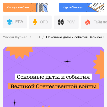
ЕГЭ
ОГЭ
POV
Гайд п
Умскул Журнал
ЕГЭ
Основные даты и события Великой О