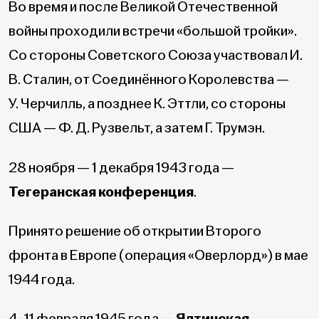
Во время и после Великой Отечественной
войны проходили встречи «большой тройки».
Со стороны Советского Союза участвовал И.
В. Сталин, от Соединённого Королевства —
У. Черчилль, а позднее К. Эттли, со стороны
США — Ф. Д. Рузвельт, а затем Г. Трумэн.
28 ноября — 1 декабря 1943 года —
Тегеранская конференция
.
Принято решение об открытии Второго
фронта в Европе (операция «Оверлорд») в мае
1944 года.
4–11 февраля 1945 года —
Ялтинская