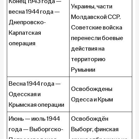
Конец 1943 года —
Украины, части
весна 1944 года —
Молдавской ССР.
Днепровско-
Советские войска
Карпатская
перенесли боевые
операция
действия на
территорию
Румынии
Весна 1944 года —
Освобождены
Одесская и
Одесса и Крым
Крымская операции
Июнь — июль 1944
Освобождён
года — Выборгско-
Выборг, финская