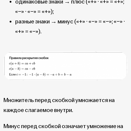
одинаковые знаки → плюс («+» · «+» = «+»;
«−» · «−» = «+»);
разные знаки → минус («+» · «−» = «−»; «−» ·
«+» = «−»).
Множитель перед скобкой умножается на
каждое слагаемое внутри.
Минус перед скобкой означает умножение на