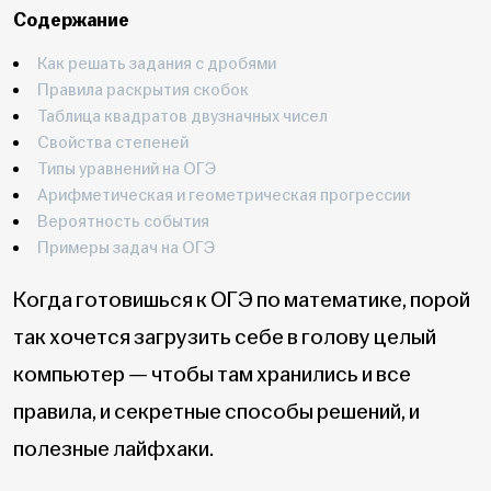
Содержание
Как решать задания с дробями
Правила раскрытия скобок
Таблица квадратов двузначных чисел
Свойства степеней
Типы уравнений на ОГЭ
Арифметическая и геометрическая прогрессии
Вероятность события
Примеры задач на ОГЭ
Когда готовишься к ОГЭ по математике, порой
так хочется загрузить себе в голову целый
компьютер — чтобы там хранились и все
правила, и секретные способы решений, и
полезные лайфхаки.