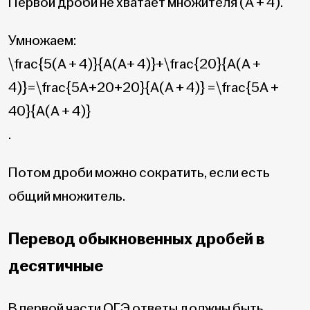
Первой дроби не хватает множителя (A + 4).
Умножаем:
\frac{5(А + 4)}{A(A+ 4)}+\frac{20}{A(A +
4)}=\frac{5A+20+20}{A(A + 4)} =\frac{5A +
40}{A(A + 4)}
.
Потом дроби можно сократить, если есть
общий множитель.
Перевод обыкновенных дробей в
десятичные
В первой части ОГЭ ответы должны быть