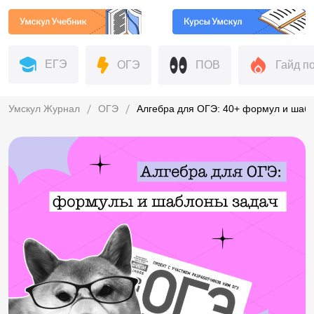
ЕГЭ
ОГЭ
ПОВ
Гайд п
Умскул Журнал
ОГЭ
Алгебра для ОГЭ: 40+ формул и шабл