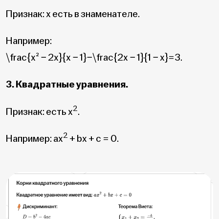
Признак: x есть в знаменателе.
Например:
\frac{x² − 2x}{x − 1}−\frac{2x − 1}{1 − x}=3
.
3. Квадратные уравнения.
2
Признак: есть x
.
2
Например: ax
+ bx + c = 0.