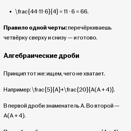
\frac{44·11·6}{4}
= 11 · 6 = 66.
Правило одной черты:
перечёркиваешь
четвёрку сверху и снизу — и готово.
Алгебраические дроби
Принцип тот же: ищем, чего не хватает.
Например:
\frac{5}{А}+\frac{20}{A(A + 4)}
.
В первой дроби знаменатель A. Во второй —
A(A + 4).