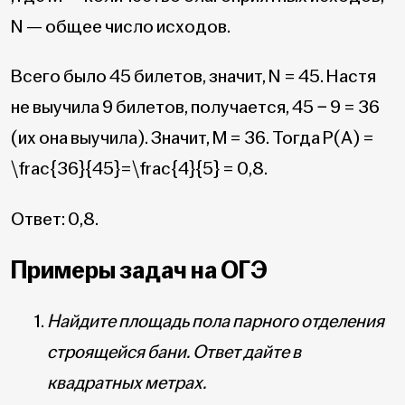
N — общее число исходов.
Всего было 45 билетов, значит, N = 45. Настя
не выучила 9 билетов, получается, 45 − 9 = 36
(их она выучила). Значит, M = 36. Тогда Р(А) =
\frac{36}{45}=\frac{4}{5}
= 0,8.
Ответ: 0,8.
Примеры задач на ОГЭ
Найдите площадь пола парного отделения
строящейся бани. Ответ дайте в
квадратных метрах.