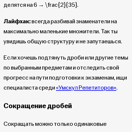
делятся на 6 →
\frac{2}{35}
.
Лайфхак:
всегда разбивай знаменатели на
максимально маленькие множители. Так ты
увидишь общую структуру и не запутаешься.
Если хочешь подтянуть дроби или другие темы
по выбранным предметам и отследить свой
прогресс на пути подготовки к экзаменам, ищи
специалиста среди
«Умскул Репетиторов»
.
Сокращение дробей
Сокращать можно только одинаковые