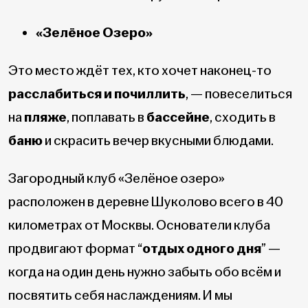
«Зелёное Озеро»
Это место ждёт тех, кто хочет наконец-то
расслабиться и почиллить
, — повеселиться
на
пляже
, поплавать в
бассейне
, сходить в
баню
и скрасить вечер вкусными блюдами.
Загородный клуб «Зелёное озеро»
расположен в деревне Шуколово всего в 40
километрах от Москвы. Основатели клуба
продвигают формат “
отдых одного дня
” —
когда на один день нужно забыть обо всём и
посвятить себя наслаждениям. И мы