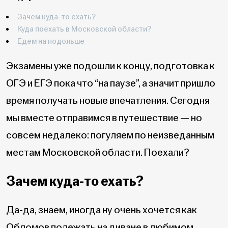
Зачем куда-то ехать?
Куда поехать в Московской области?
Едем на подольше
Экзамены уже подошли к концу, подготовка к
ОГЭ и ЕГЭ пока что “на паузе”, а значит пришло
время получать новые впечатления. Сегодня
мы вместе отправимся в путешествие — но
совсем недалеко: погуляем по неизведанным
местам Московской области. Поехали?
Зачем куда-то ехать?
Да-да, знаем, иногда ну очень хочется как
Обломов полежать на диване в любимом