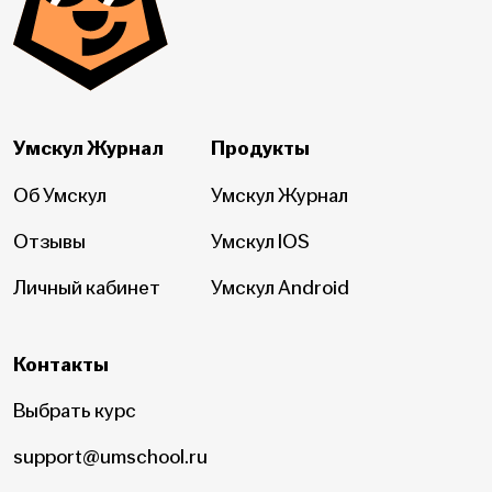
Умскул Журнал
Продукты
Об Умскул
Умскул Журнал
Отзывы
Умскул IOS
Личный кабинет
Умскул Android
Контакты
Выбрать курс
support@umschool.ru