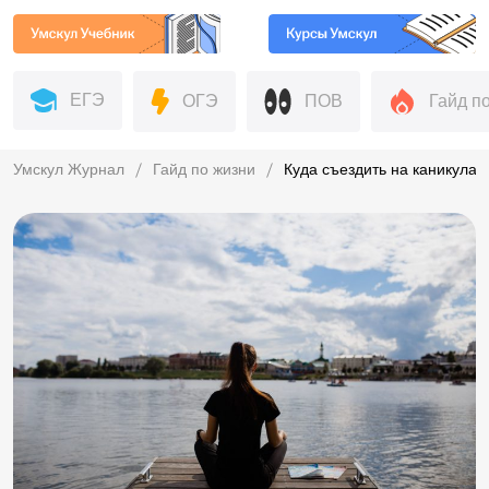
ЕГЭ
ОГЭ
ПОВ
Гайд п
Умскул Журнал
Гайд по жизни
Куда съездить на каникулах