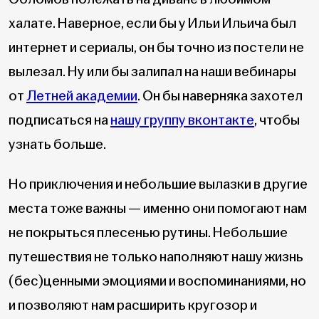
халате. Наверное, если бы у Ильи Ильича был
интернет и сериалы, он бы точно из постели не
вылезал. Ну или бы залипал на наши вебинары
от
Летней академии
. Он бы наверняка захотел
подписаться на
нашу группу вконтакте
, чтобы
узнать больше.
Но приключения и небольшие вылазки в другие
места тоже важны — именно они помогают нам
не покрыться плесенью рутины. Небольшие
путешествия не только наполняют нашу жизнь
(бес)ценными эмоциями и воспоминаниями, но
и позволяют нам расширить кругозор и