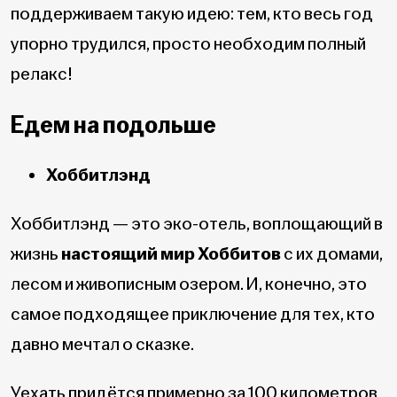
поддерживаем такую идею: тем, кто весь год
упорно трудился, просто необходим полный
релакс!
Едем на подольше
Хоббитлэнд
Хоббитлэнд — это эко-отель, воплощающий в
жизнь
настоящий мир Хоббитов
с их домами,
лесом и живописным озером. И, конечно, это
самое подходящее приключение для тех, кто
давно мечтал о сказке.
Уехать придётся примерно за 100 километров