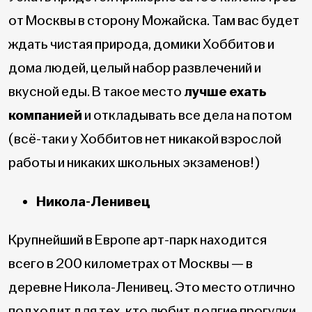
от Москвы в сторону Можайска. Там вас будет
ждать чистая природа, домики Хоббитов и
дома людей, целый набор развлечений и
вкусной еды. В такое место
лучше ехать
компанией
и откладывать все дела на потом
(всё-таки у Хоббитов нет никакой взрослой
работы и никаких школьных экзаменов!)
Никола-Ленивец
Крупнейший в Европе арт-парк находится
всего в 200 километрах от Москвы — в
деревне Никола-Ленивец. Это место отлично
подходит для тех, кто любит долгие прогулки