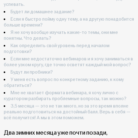
успевать.
Будет ли домашнее задание?
Если я быстро пойму одну тему, а на другую понадобится
больше времени?
Я не хочу вообще изучать какие-то темы, они мне
понятны. Что делать?
Как определить свой уровень перед началом
подготовки?
Если мне недостаточно вебинаров и я хочу заниматься в
более узком кругу, где точно осветят каждый мой вопрос?
Будут ли пробники?
У меня есть вопрос по конкретному заданию, к кому
обратиться?
Мне не хватает формата вебинара, я хочу лично с
куратором разбирать проблемные вопросы, так можно?
3,5 месяца — это не так много, но за это время вполне
реально подготовиться на достойный балл. Верь в себя —
всё получится! А мы в этом поможем.
Два зимних месяца уже почти позади,