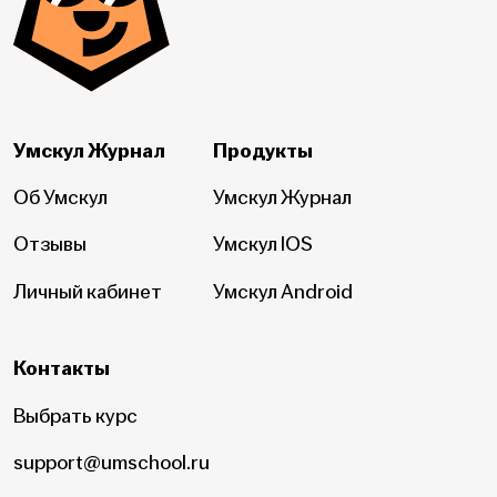
Умскул Журнал
Продукты
Об Умскул
Умскул Журнал
Отзывы
Умскул IOS
Личный кабинет
Умскул Android
Контакты
Выбрать курс
support@umschool.ru