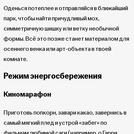
Оденься потеплее и отправляйся в ближайший
парк, чтобы найти причудливый мох,
симметричную шишку или ветку необычной
формы. Всё это позже станет материалом для
осеннего венка или арт-объекта в твоей
комнате.
Режим энергосбережения
Киномарафон
Приготовь попкорн, завари какао, завернись в
самый мягкий плед и устрой «забег» по
фильмам любимой саги (например, о Гарри