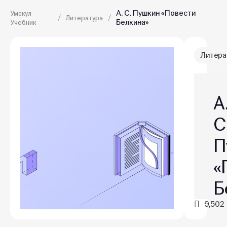
А. С. Пушкин «Повести
Умскул
Литература
Белкина»
Учебник
Литера
А
С
П
«
Б
9,502