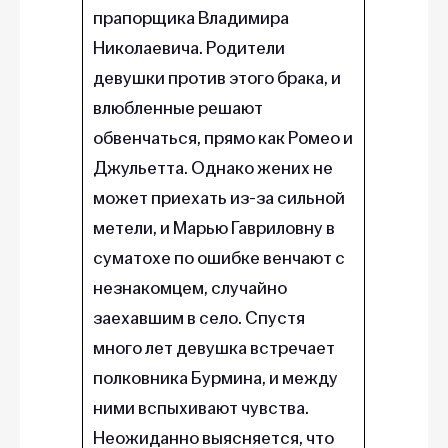
прапорщика Владимира
Николаевича. Родители
девушки против этого брака, и
влюбленные решают
обвенчаться, прямо как Ромео и
Джульетта. Однако жених не
может приехать из-за сильной
метели, и Марью Гавриловну в
суматохе по ошибке венчают с
незнакомцем, случайно
заехавшим в село. Спустя
много лет девушка встречает
полковника Бурмина, и между
ними вспыхивают чувства.
Неожиданно выясняется, что