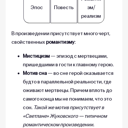
Эпос
Повесть
зм/
реализм
В произведении присутствует много черт,
свойственных
романтизму
:
Мистицизм
— эпизод с мертвецами,
пришедшими в гости к главному герою.
Мотив сна
—
во сне герой оказывается
будто в параллельной реальности, где
оживают мертвецы. Причем вплоть до
самого конца мы не понимаем, что это
сон.
Такой же мотив присутствует в
«Светлане» Жуковского — типичном
романтическом произведении.