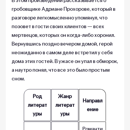
В этом произведении рассказывается о
гробовщике Адриане Прохорове, который в
разговоре легкомысленно упомянул, что
позовет в гости своих клиентов — всех
мертвецов, которых он когда-либо хоронил.
Вернувшись поздно вечером домой, герой
неожиданно в самом деле встретил у себя
дома этих гостей. В ужасе он упал в обморок,
а наутро понял, что все это было простым
сном.
Род
Жанр
Направл
литерат
литерат
ение
уры
уры
Романти