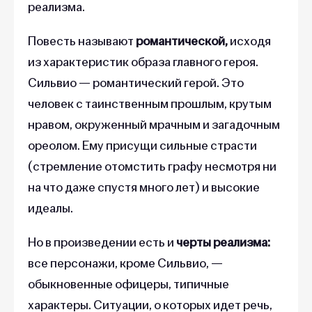
реализма.
Повесть называют
романтической,
исходя
из характеристик образа главного героя.
Сильвио
— романтический герой. Это
человек с таинственным прошлым, крутым
нравом, окруженный мрачным и загадочным
ореолом. Ему присущи сильные страсти
(стремление отомстить графу несмотря ни
на что даже спустя много лет) и высокие
идеалы.
Но в произведении есть и
черты реализма:
все персонажи, кроме Сильвио, —
обыкновенные офицеры, типичные
характеры. Ситуации, о которых идет речь,