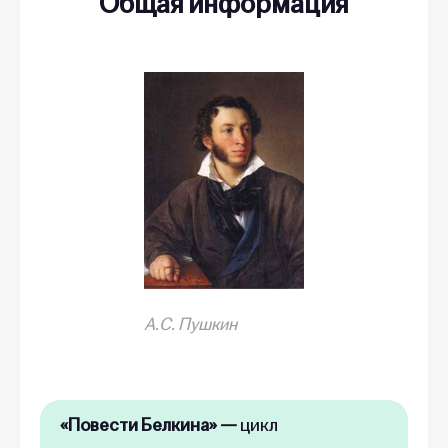
Общая информация
А.С. Пушкин
«Повести Белкина» —
цикл