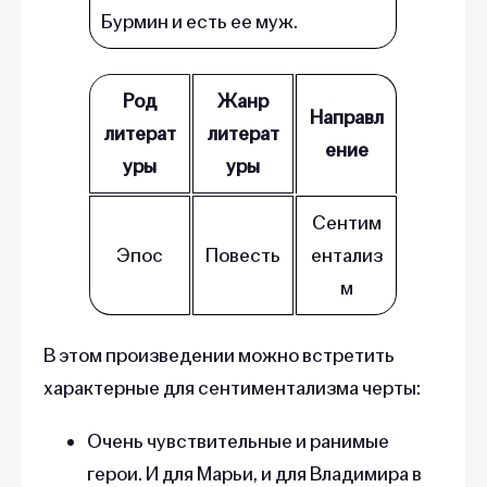
Бурмин и есть ее муж.
Род
Жанр
Направл
литерат
литерат
ение
уры
уры
Сентим
Эпос
Повесть
ентализ
м
В этом произведении можно встретить
характерные для сентиментализма черты:
Очень чувствительные и ранимые
герои. И для Марьи, и для Владимира в