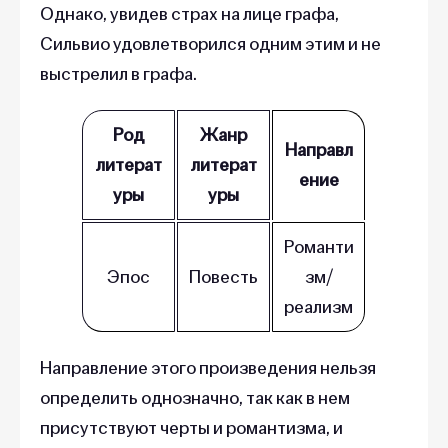
Однако, увидев страх на лице графа,
Сильвио удовлетворился одним этим и не
выстрелил в графа.
Род
Жанр
Направл
литерат
литерат
ение
уры
уры
Романти
Эпос
Повесть
зм/
реализм
Направление этого произведения нельзя
определить однозначно, так как в нем
присутствуют черты и романтизма, и