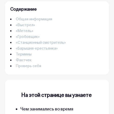
Содержание
Общая информация
«Выстрел»
«Метель»
«Гробовщик»
«Станционный смотритель»
«Барышня-крестьянка»
Термины
Фактчек
Проверь себя
На этой странице вы узнаете
Чем занимались во время