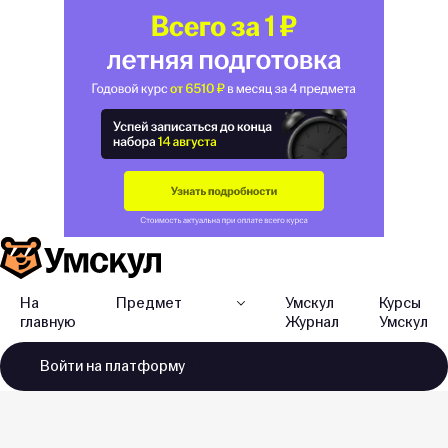
На
Предмет
Умскул
Курсы
главную
Журнал
Умскул
Войти
на платформу