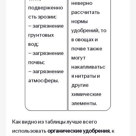
неверно
подверженно
рассчитать
сть эрозии;
нормы
– загрязнение
удобрений, то
грунтовых
в овощах и
вод;
почве также
– загрязнение
могут
почвы;
накапливатьс
– загрязнение
я нитраты и
атмосферы.
другие
химические
элементы.
Как видно из таблицы лучше всего
использовать
органические удобрения
, к