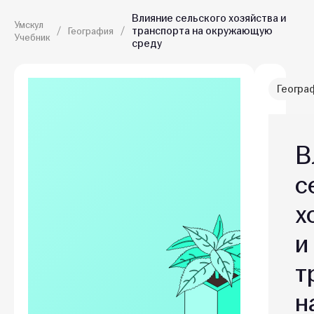
Влияние сельского хозяйства и
Умскул
транспорта на окружающую
География
Учебник
среду
Геогра
В
с
х
и
т
н