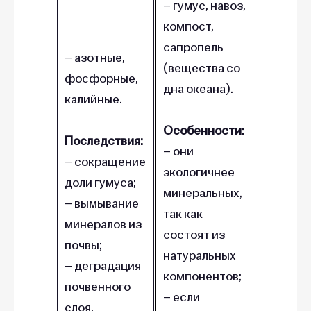
– гумус, навоз,
компост,
сапропель
– азотные,
(вещества со
фосфорные,
дна океана).
калийные.
Особенности:
Последствия:
– они
– сокращение
экологичнее
доли гумуса;
минеральных,
– вымывание
так как
минералов из
состоят из
почвы;
натуральных
– деградация
компонентов;
почвенного
– если
слоя,