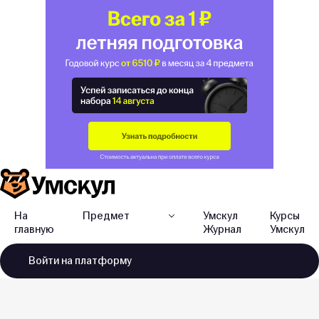
На
Предмет
Умскул
Курсы
главную
Журнал
Умскул
Войти
на платформу