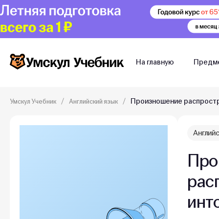
На главную
Предм
Произношение распростр
Умскул Учебник
Английский язык
Английс
Про
рас
инт