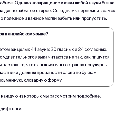
добное. Однако возвращение к азам любой науки бывае
на давно забытое старое. Сегодня мы вернемся к само
то полезное и важное могли забыть или пропустить.
ов в английском языке?
 этом аж целых 44 звука: 20 гласных и 24 согласных.
 удивительного языка читаются не так, как пишутся.
 настолько, что в англоязычных странах популярны
участники должны произнести слово по буквам,
исьменную, словарную форму.
ы, каждую из которых мы рассмотрим подробнее.
и дифтонги.