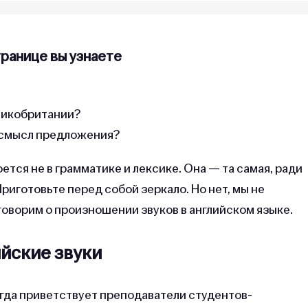
транице вы узнаете
ликобритании?
 смысл предложения?
тся не в грамматике и лексике. Она — та самая, ради
риготовьте перед собой зеркало. Но нет, мы не
оговорим о произношении звуков в английском языке.
йские звуки
ногда приветствует преподаватели студентов-