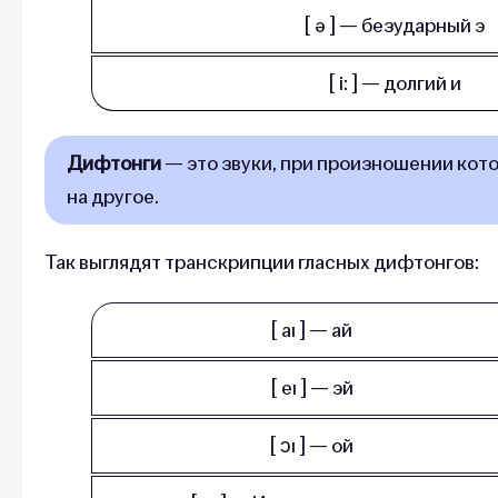
[ ə ] — без­удар­ный э
[ i: ] — дол­гий и
Дифтонги
— это звуки, при произношении кот
на другое.
Так выглядят транскрипции гласных дифтонгов:
[ aı ] — ай
[ eı ] — эй
[ ɔı ] — ой