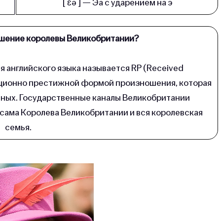
[ ɛə ] — Эа с уда­ре­ни­ем на э
ошение королевы Великобритании?
 английского языка называется RP (Received
диционно престижной формой произношения, которая
ьных. Государственные каналы Великобритании
сама Королева Великобритании и вся королевская
семья.