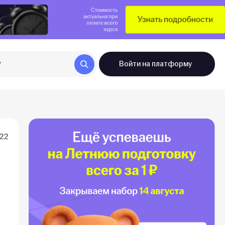
Войти
на платформу
022