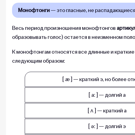
Монофтонги
— это гласные, не распадающиеся
Весь период произношения монофтонгов
артику
образовывать голос) остается в неизменном пол
К монофтонгам относятся все длинные и краткие 
следующим образом:
[ æ ] — краткий э, но более о
[ a: ] — дол­гий а
[ ʌ ] — крат­кий а
[ ə: ] — дол­гий э