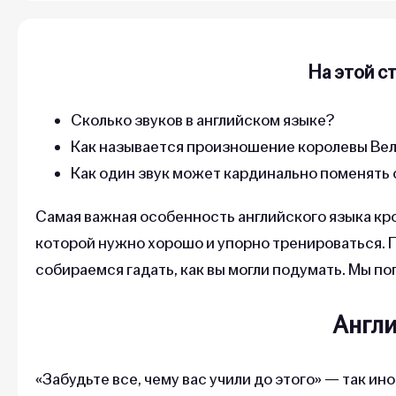
На этой с
Сколько звуков в английском языке?
Как называется произношение королевы Ве
Как один звук может кардинально поменять
Самая важная особенность английского языка крое
которой нужно хорошо и упорно тренироваться. П
собираемся гадать, как вы могли подумать. Мы п
Англи
«Забудьте все, чему вас учили до этого» — так и