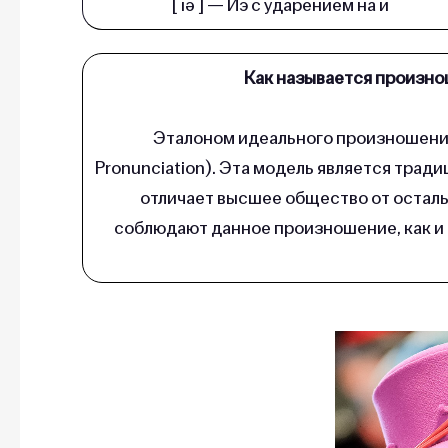
[ ıə ] — Иэ с уда­ре­ни­ем на и
Как называется произн
Эталоном идеального произношения
Pronunciation). Эта модель является тра
отличает высшее общество от остал
соблюдают данное произношение, как и 