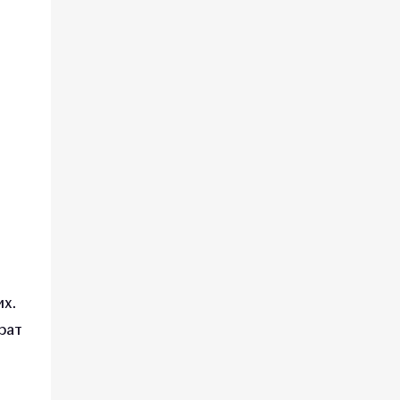
их.
рат