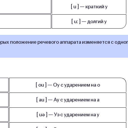
[ u ] — крат­кий у
[ u: ] — дол­гий у
орых положение речевого аппарата изменяется с одно
[ ou ] — Оу с уда­ре­ни­ем на о
[ au ] — Ау с уда­ре­ни­ем на а
[ uə ] — Уэ с уда­ре­ни­ем на у