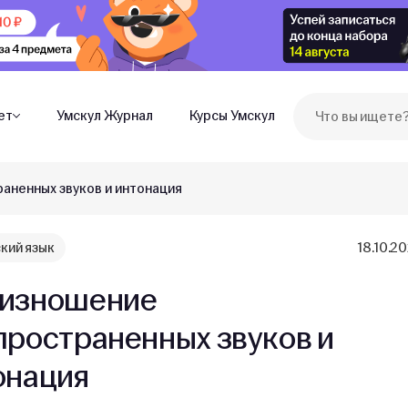
ет
Умскул Журнал
Курсы Умскул
аненных звуков и интонация
кий язык
18.10.2
изношение
пространенных звуков и
онация