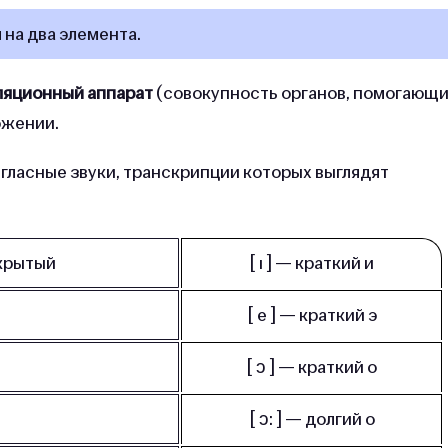
 на два элемента.
ляционный аппарат
(совокупность органов, помогающ
ожении.
гласные звуки, транскрипции которых выглядят
ткрытый
[ ı ] — крат­кий и
[ e ] — краткий э
[ ɔ ] — крат­кий о
[ ɔ: ] — дол­гий о