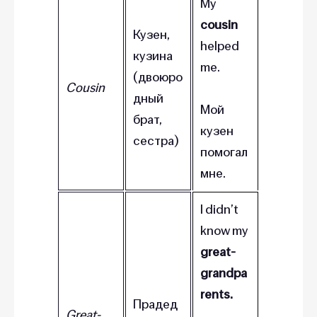
My
cousin
Кузен,
helped
кузина
me.
(двоюро
Cousin
дный
Мой
брат,
кузен
сестра)
помогал
мне.
I didn’t
know my
great-
grandpa
rents.
Прадед
Great-