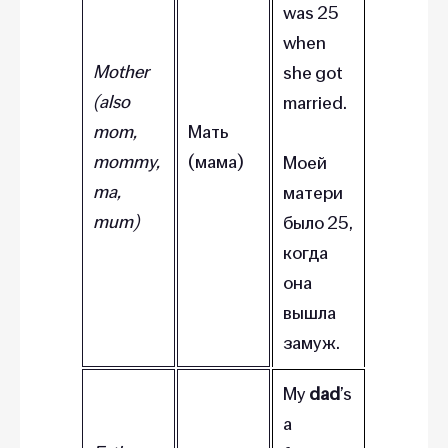
was 25
when
Mother
she got
(also
married.
mom,
Мать
mommy,
(мама)
Моей
ma,
матери
mum)
было 25,
когда
она
вышла
замуж.
My
dad
’s
a