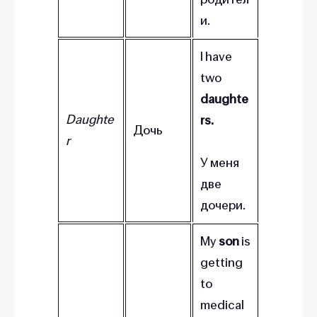
и.
I have
two
daughte
Daughte
rs.
Дочь
r
У меня
две
дочери.
My
son
is
getting
to
medical