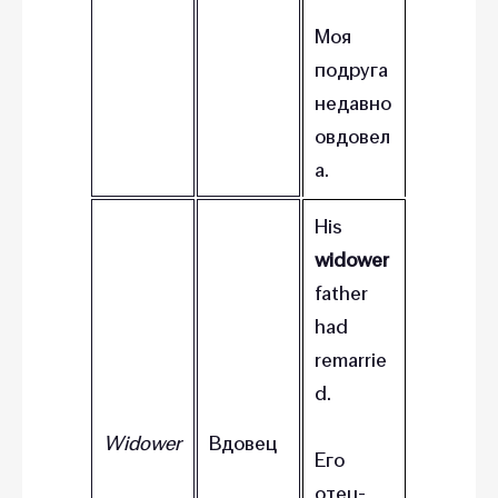
Моя
подруга
недавно
овдовел
а.
His
widower
father
had
remarrie
d.
Widower
Вдовец
Его
отец-