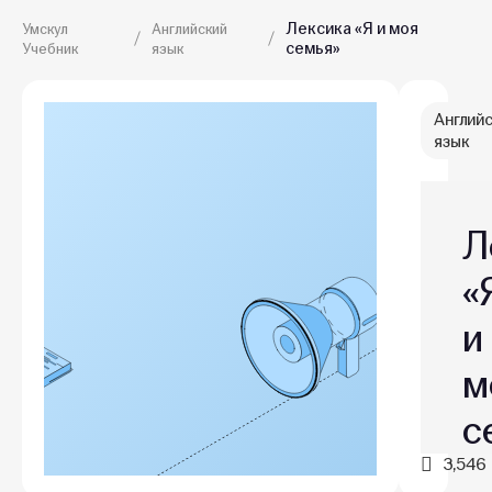
Лексика «Я и моя
Умскул
Английский
семья»
Учебник
язык
Англий
язык
Л
«
и
м
с
3,546