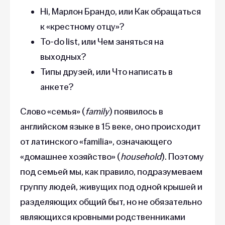
Hi, Марлон Брандо, или Как обращаться
к «крестному отцу»?
To-do list, или Чем заняться на
выходных?
Типы друзей, или Что написать в
анкете?
Слово «семья» (
family
) появилось в
английском языке в 15 веке, оно происходит
от латинского «familia», означающего
«домашнее хозяйство» (
household
). Поэтому
под семьей мы, как правило, подразумеваем
группу людей, живущих под одной крышей и
разделяющих общий быт, но не обязательно
являющихся кровными родственниками