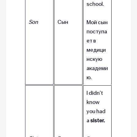
school.
Son
Сын
Мой сын
поступа
ет в
медици
нскую
академи
ю.
I didn’t
know
you had
a
sister.