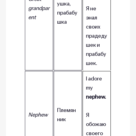
ушка,
grandpar
Я не
прабабу
ent
знал
шка
своих
прадеду
шек и
прабабу
шек.
I adore
my
nephew.
Племян
Nephew
Я
ник
обожаю
своего