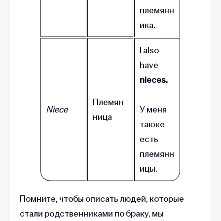
племянн
ика.
I also
have
nieces.
Племян
Niece
У меня
ница
также
есть
племянн
ицы.
Помните, чтобы описать людей, которые
стали родственниками по браку, мы