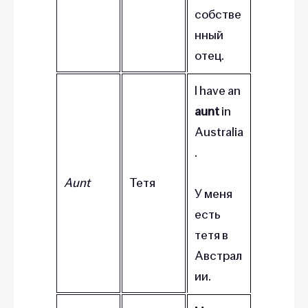
собстве
нный
отец.
I have an
aunt
in
Australia
.
Aunt
Тетя
У меня
есть
тетя в
Австрал
ии.