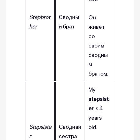
Stepbrot
Сводны
Он
her
й брат
живет
со
своим
сводны
м
братом.
My
stepsist
er
is 4
years
Stepsiste
Сводная
old.
r
сестра