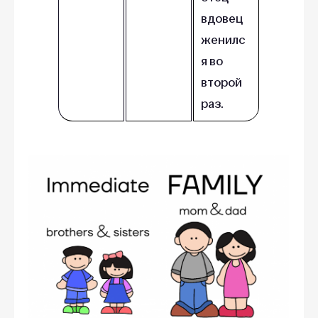
вдовец
женилс
я во
второй
раз.