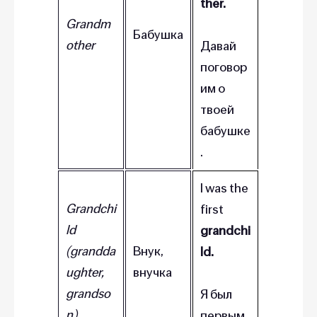
ther.
Grandm
Бабушка
other
Давай
поговор
им о
твоей
бабушке
.
I was the
Grandchi
first
ld
grandchi
(grandda
Внук,
ld.
ughter,
внучка
grandso
Я был
n)
первым