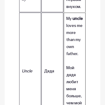
внуком.
My
uncle
loves me
more
than my
own
father.
Мой
Uncle
Дядя
дядя
любит
меня
больше,
чем мой