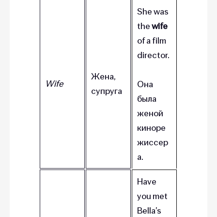
She was
the
wife
of a film
director.
Жена,
Wife
Она
супруга
была
женой
киноре
жиссер
а.
Have
you met
Bella’s