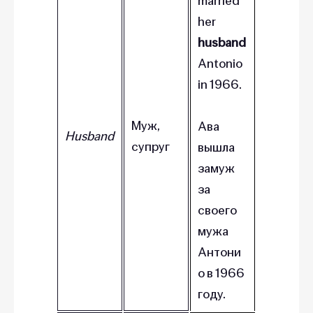
married
her
husband
Antonio
in 1966.
Муж,
Ава
Husband
супруг
вышла
замуж
за
своего
мужа
Антони
о в 1966
году.