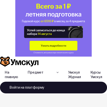
На
Предмет
Умскул
Курсы
главную
Журнал
Умскул
Войти
на платформу