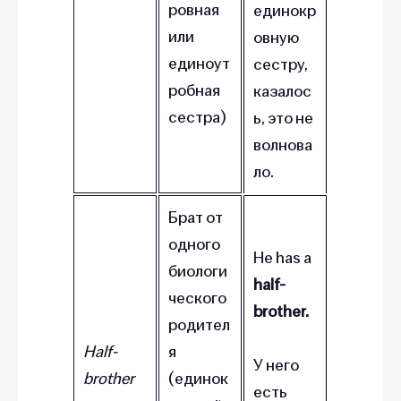
ровная
единокр
или
овную
единоут
сестру,
робная
казалос
сестра)
ь, это не
волнова
ло.
Брат от
одного
He has a
биологи
half-
ческого
brother.
родител
Half-
я
У него
brother
(единок
есть