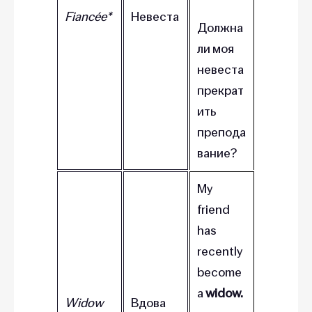
Fiancée*
Невеста
Должна
ли моя
невеста
прекрат
ить
препода
вание?
My
friend
has
recently
become
a
widow.
Widow
Вдова