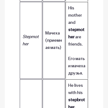
His
mother
and
stepmot
Мачеха
Stepmot
her
are
(приемн
her
friends.
ая мать)
Его мать
и мачеха
друзья.
He lives
with his
stepbrot
her.