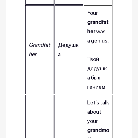
Your
grandfat
her
was
a genius.
Grandfat
Дедушк
her
а
Твой
дедушк
а был
гением.
Let’s talk
about
your
grandmo