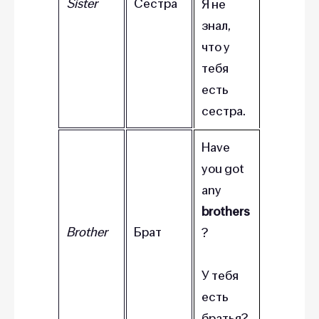
Sister
Сестра
Я не
знал,
что у
тебя
есть
сестра.
Have
you got
any
brothers
Brother
Брат
?
У тебя
есть
братья?