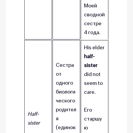
Моей
сводной
сестре
4 года.
His elder
half-
Сестра
sister
от
did not
одного
seem to
биологи
care.
ческого
родител
Его
Half-
я
старшу
sister
(единок
ю