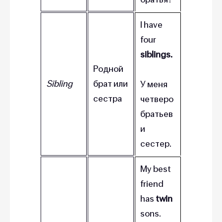
I have
four
siblings.
Родной
Sibling
брат или
У меня
сестра
четверо
братьев
и
сестер.
My best
friend
has
twin
sons.