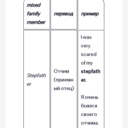
mixed
family
перевод
пример
member
I was
very
scared
of my
Отчим
stepfath
Stepfath
(приемн
er.
er
ый отец)
Я очень
боялся
своего
отчима.