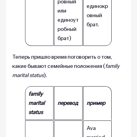
ровный
единокр
или
овный
единоут
брат.
робный
брат)
Теперь пришло время поговорить о том,
какие бывают семейные положения (
family
marital status
).
family
marital
перевод
пример
status
Ava