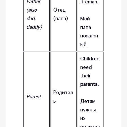
Father
fireman.
(also
Отец
dad,
(папа)
Мой
daddy)
папа
пожарн
ый.
Children
need
their
parents.
Родител
Parent
ь
Детям
нужны
их
родител