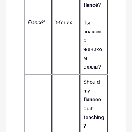
fiancé
?
Fiancé*
Жених
Ты
знаком
с
женихо
м
Беллы?
Should
my
fiancee
quit
teaching
?