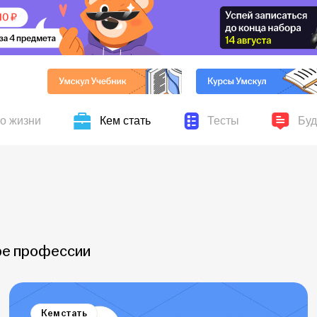
по жизни
Кем стать
Тесты
Буд
ников Умскул, личные
авыки для жизни и учёбы,
Серьёзные и шуточные 
Новости
ускников
хобби и увлечения
оре профессии
Кем стать