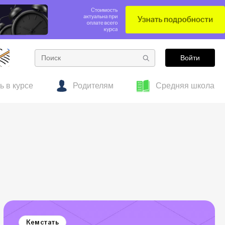
Войти
ь в курсе
Родителям
Средняя школа
тесты
 об образовании
Готовим к ОГЭ заранее: полезные материалы
Гид по подросткам
для 7–8 классов
Кем стать