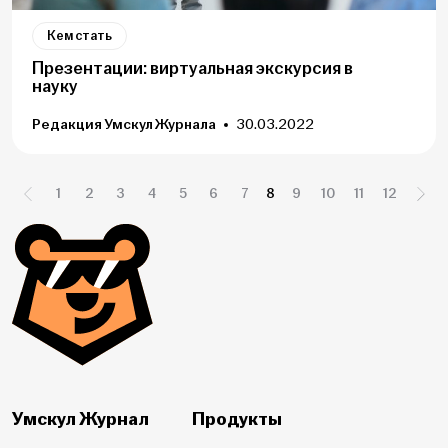
Кем стать
Презентации: виртуальная экскурсия в
науку
Редакция Умскул Журнала
30.03.2022
Навигация
1
2
3
4
5
6
7
8
9
10
11
12
по
записям
Умскул Журнал
Продукты