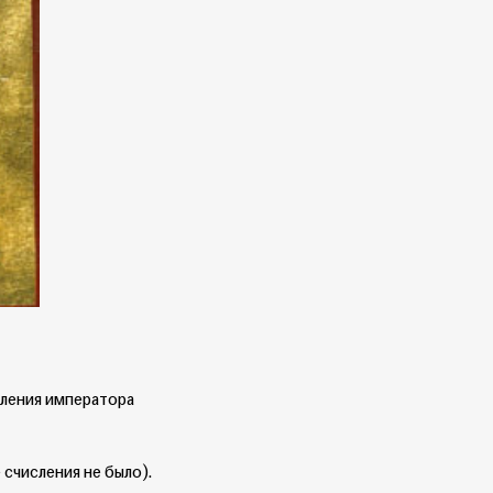
вления императора
 счисления не было).