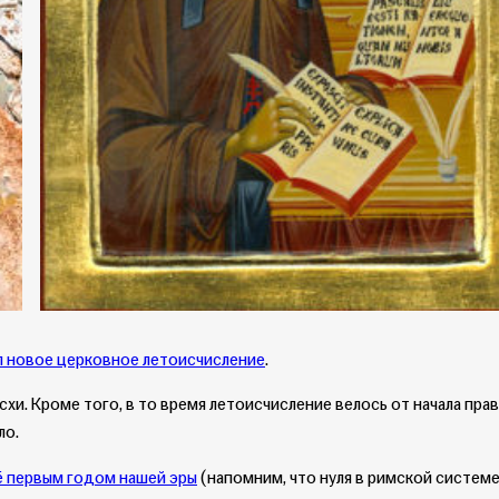
 новое церковное летоисчисление
.
и. Кроме того, в то время летоисчисление велось от начала пра
ло.
ё первым годом нашей эры
(напомним, что нуля в римской системе