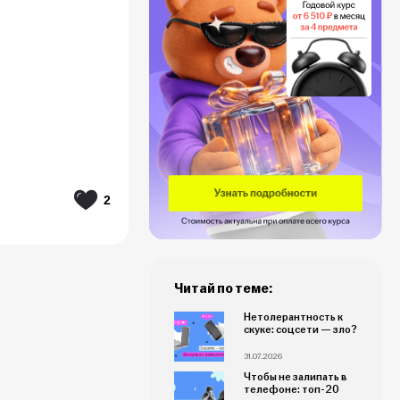
2
Читай по теме:
Нетолерантность к
скуке: соцсети — зло?
31.07.2026
Чтобы не залипать в
телефоне: топ-20
игр для компании