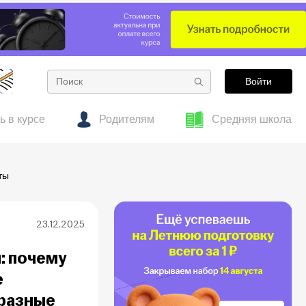
Войти
ь в курсе
Родителям
Средняя школа
е
тесты
 об образовании
Готовим к ОГЭ заранее: полезные материалы
Гид по подросткам
ты
для 7–8 классов
23.12.2025
: почему
е
 разные