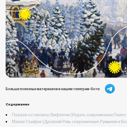
Больше полезных материалов в нашем телеграм-боте:
Содержание
Первая остановка: Вифлеем (Иудея, современная Палес
Малая Скифия (Древний Рим, современные Румыния и Бо