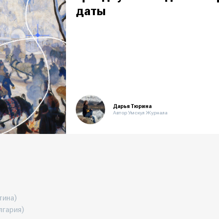
даты
Дарья Тюрина
Автор Умскул Журнала
тина)
лгария)