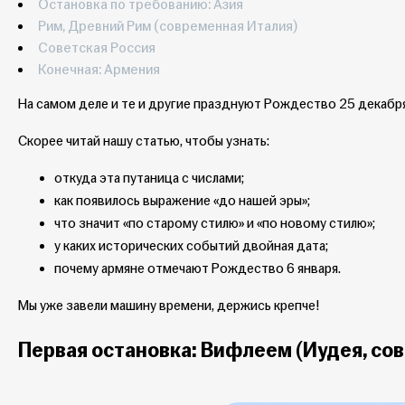
Остановка по требованию: Азия
Рим, Древний Рим (современная Италия)
Советская Россия
Конечная: Армения
На самом деле и те и другие празднуют Рождество 25 декабря
Скорее читай нашу статью, чтобы узнать:
откуда эта путаница с числами;
как появилось выражение «до нашей эры»;
что значит «по старому стилю» и «по новому стилю»;
у каких исторических событий двойная дата;
почему армяне отмечают Рождество 6 января.
Мы уже завели машину времени, держись крепче!
Первая остановка: Вифлеем (Иудея, со