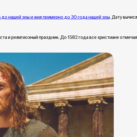
 до нашей эры и жил примерно до 30 года нашей эры
. Дату вычис
а и религиозный праздник. До 1582 года все христиане отмечал