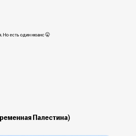
. Но есть один нюанс 🤫
временная Палестина)