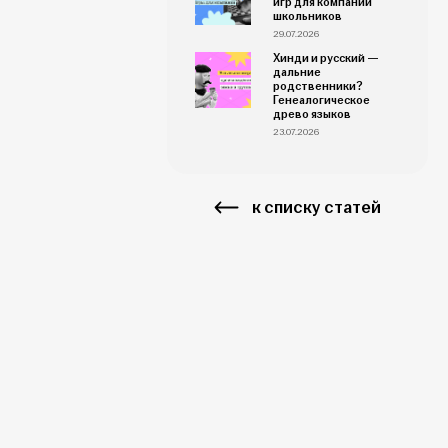
школьников
29.07.2026
Хинди и русский —
дальние
родственники?
Генеалогическое
древо языков
23.07.2026
к списку статей