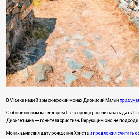
В VI веке нашей эры скифский монах Дионисий Малый
придумал
С обновлённым календарём было проще рассчитывать даты Пасх
Диоклетиана — гонителя христиан. Верующим оно не подходи
Монах вычислил дату рождения Христа
и предложил считать е