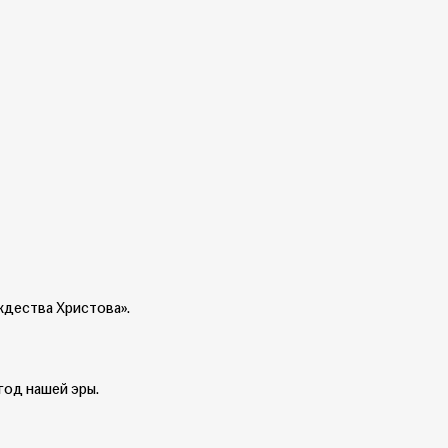
ождества Христова».
год нашей эры.