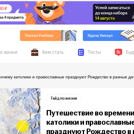
по жизни
Кем стать
Тесты
Буд
ников Умскул, личные
авыки для жизни и учёбы,
Всё о поступлении, колледжах, вузах и выбор
Серьёзные и шуточные 
Новости
почему католики и православные празднуют Рождество в разные да
ускников
хобби и увлечения
профессии
Гайд по жизни
Путешествие во времени
католики и православны
празднуют Рождество в