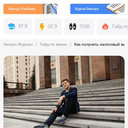
ЕГЭ
ОГЭ
ПОВ
Гайд п
Умскул Журнал
Гайд по жизни
Как получить налоговый вы