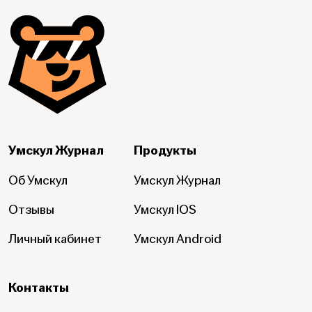
Умскул Журнал
Продукты
Об Умскул
Умскул Журнал
Отзывы
Умскул IOS
Личный кабинет
Умскул Android
Контакты