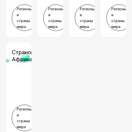
Регионы
Регионы
Регионы
Регионы
и
и
и
и
страны
страны
страны
страны
мира
мира
мира
мира
Страноведение:
Африка. Часть 1
Регионы
и
страны
мира