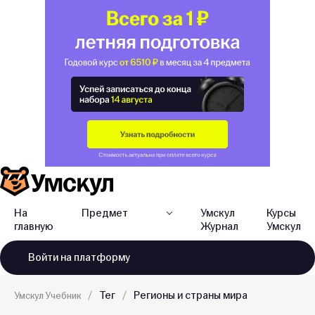
На
Предмет
Умскул
Курсы
главную
Журнал
Умскул
Войти
на платформу
Тег
Регионы и страны мира
Умскул Учебник