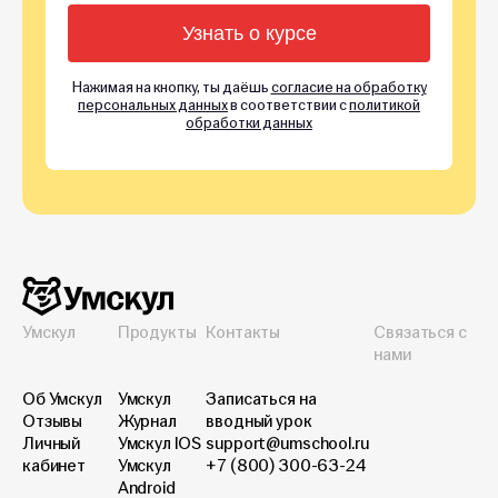
Нажимая на кнопку, ты даёшь
согласие на обработку
персональных данных
в соответствии с
политикой
обработки данных
Умскул
Продукты
Контакты
Связаться с
нами
Об Умскул
Умскул
Записаться на
Отзывы
Журнал
вводный урок
Личный
Умскул IOS
support@umschool.ru
кабинет
Умскул
+7 (800) 300-63-24
Android