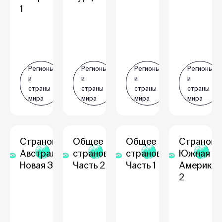
1
Регионы
Регионы
Регионы
Регионы
и
и
и
и
страны
страны
страны
страны
мира
мира
мира
мира
Страноведение:
Общее
Общее
Странове
Австралия и
страноведение.
страноведение.
Южная
Новая Зеландия
Часть 2
Часть 1
Америка. 
2