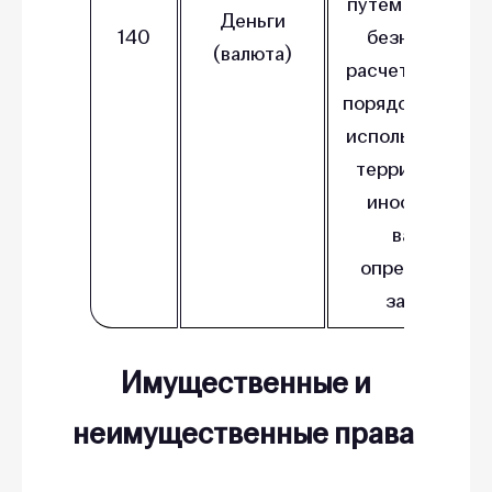
путем наличных
Деньги
140
безналичных
(валюта)
расчетов. Случа
порядок и услов
использования 
территории Р
иностранной
валюты
определяются
законом.
Имущественные и
неимущественные права