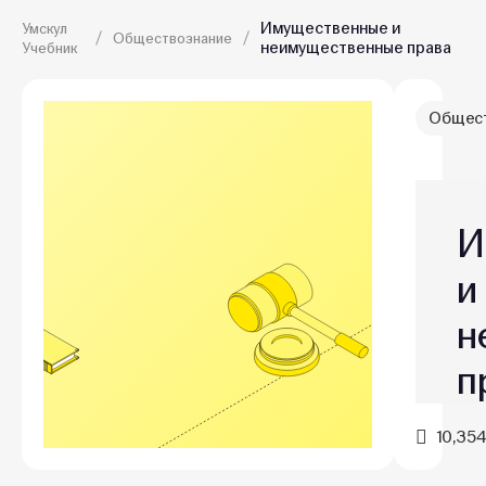
Имущественные и
Умскул
Обществознание
неимущественные права
Учебник
Общест
И
и
н
п
10,354