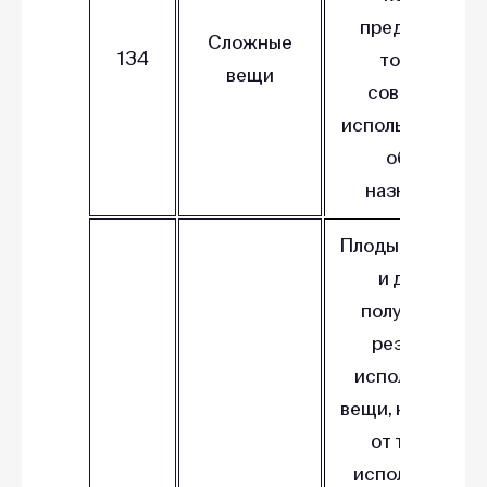
предполагает
Сложные
134
только их
вещи
совместное
использование 
общему
назначению.
Плоды, продукц
и доходы,
полученные в
результате
использовани
вещи, независи
от того, кто
использует эт