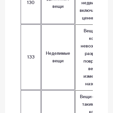
130
недвижимости
вещи
включая деньги
ценные бумаги
Вещи, раздел
которых
невозможен бе
Неделимые
разрушения,
133
вещи
повреждения
вещи или
изменения ее
назначения.
Вещи соедине
таким образом
который