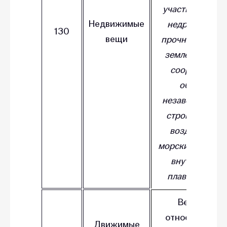
участки, участк
Недвижимые
недр и все, что
130
вещи
прочно связано
землей; здания
сооружения,
объекты
незавершенног
строительства;
воздушные и
морские суда, су
внутреннего
плавания и т.п.
Вещи, не
относящиеся 
Движимые