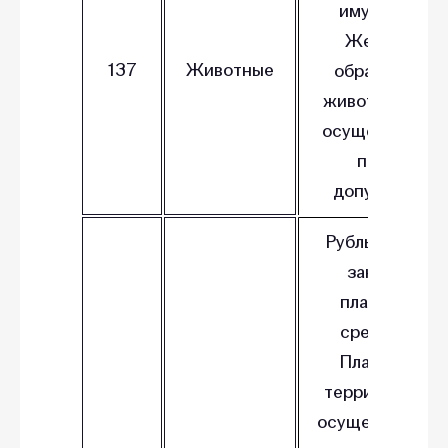
имуществе.
Жестокое
137
Животные
обращение с
животными пр
осуществлени
прав не
допускается.
Рубль являетс
законным
платежным
средством.
Платежи на
территории Р
осуществляютс