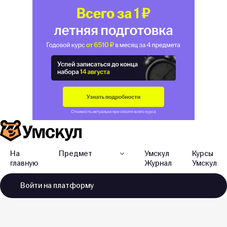
На
Предмет
Умскул
Курсы
главную
Журнал
Умскул
Войти
на платформу