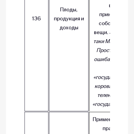
вещь,
Плоды,
принадлежат
136
продукция и
собственнику
доходы
вещи.
Значит, вс
таки Матроскин 
Простоквашин
ошибался: все, ч
дает
«государственна
корова — молок
теленок — тож
«государственно
Применимы общ
правила об