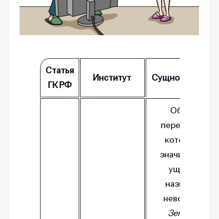
Статья
Институт
Сущность понят
ГК РФ
Объекты,
перемещение
которых без
значительного
ущерба их
назначению
невозможно.
Земельные