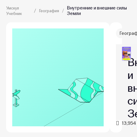
Внутренние и внешние силы
Умскул
География
Земли
Учебник
Геогра
В
и
в
с
З
13,954