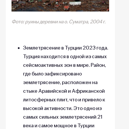
Фото: руины деревни на о. Суматра, 2004 г.
Землетрясение в Турции 2023 года.
Турция находится в одной из самых
сейсмоактивных зон в мире. Район,
где было зафиксировано
землетрясение, расположен на
стыке Аравийской и Африканской
литосферных плит, что и привело к
высокой активности. Это одно из
самых сильных землетрясений 21
века и самое мощное в Турции