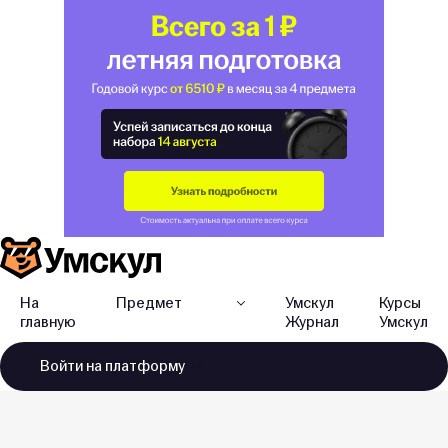
На
Предмет
Умскул
Курсы
главную
Журнал
Умскул
Войти
на платформу