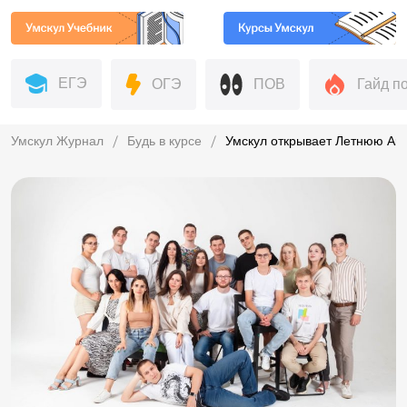
ЕГЭ
ОГЭ
ПОВ
Гайд п
Умскул Журнал
Будь в курсе
Умскул открывает Летнюю А