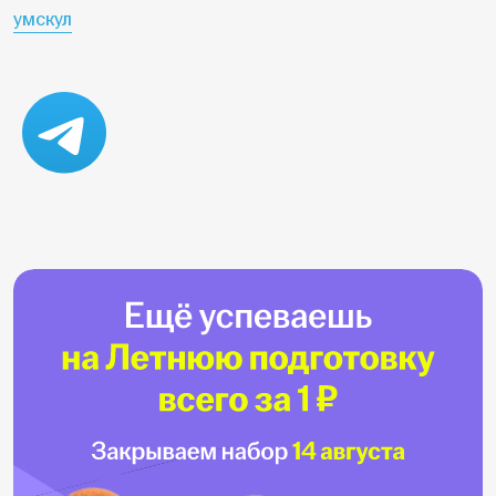
умскул