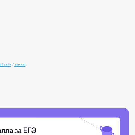
ий язык
умскул