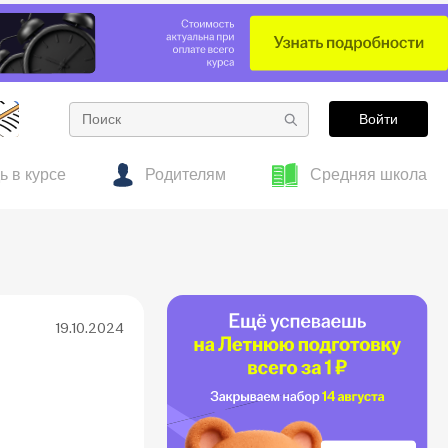
Войти
ь в курсе
Родителям
Средняя школа
е
тесты
 об образовании
Готовим к ОГЭ заранее: полезные материалы
Гид по подросткам
для 7–8 классов
19.10.2024