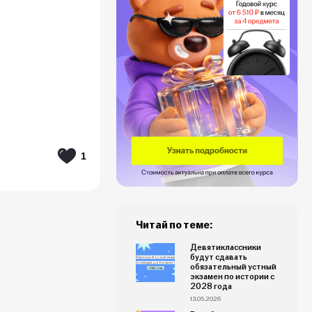
1
Читай по теме:
Девятиклассники
будут сдавать
обязательный устный
экзамен по истории с
2028 года
13.05.2026