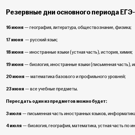
Резервные дни основного периода ЕГЭ
16 июня
— география, литература, обществознание, физика;
17 июня
— русский язык;
18 июня
— иностранные языки (устная часть), история, химия;
19 июня
— биология, иностранные языки (письменная часть), 
20 июня
— математика базового и профильного уровней;
23 июня
— все учебные предметы.
Пересдать один из предметов можно будет:
3 июля
— письменная часть иностранных языков, информатика,
4 июля
— биология, география, математика, устная часть по и