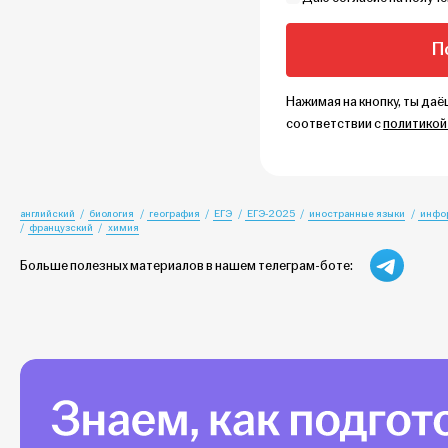
Нажимая на кнопку, ты да
соответствии с
политикой
английский
биология
география
ЕГЭ
ЕГЭ-2025
иностранные языки
инфо
французский
химия
Больше полезных материалов в нашем телеграм-боте: