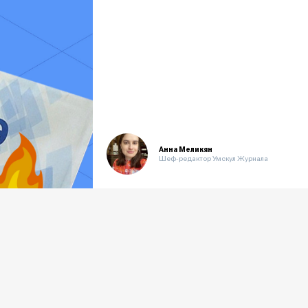
Анна Меликян
Шеф-редактор Умскул Журнала