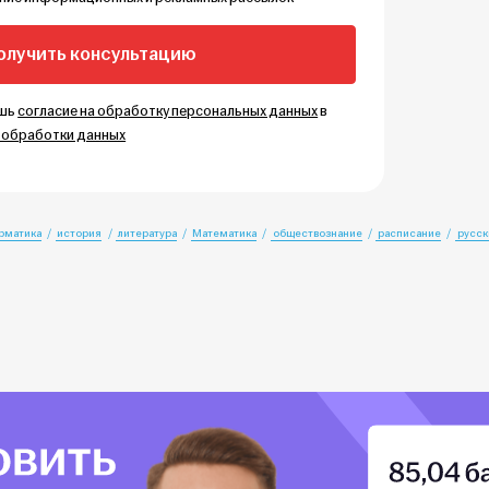
ёшь
согласие на обработку персональных данных
в
 обработки данных
рматика
история
литература
Математика
обществознание
расписание
русск