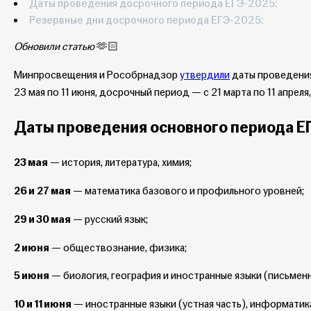
Даты проведения досрочного периода ЕГЭ-2025:
Резервные дни досрочного периода ЕГЭ-2025:
Обновили статью
🫶🏻
Минпросвещения и Рособрнадзор
утвердили
даты проведения
23 мая по 11 июня, досрочный период — с 21 марта по 11 апреля
Даты проведения основного периода Е
23 мая
— история, литература, химия;
26 и
27 мая
— математика базового и профильного уровней;
29 и 30 мая
— русский язык;
2 июня
— обществознание, физика;
5 июня
— биология, география и иностранные языки (письменн
10 и 11 июня
— иностранные языки (устная часть), информатик