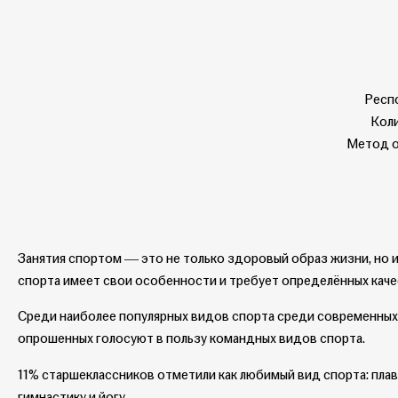
Респо
Кол
Метод о
Занятия спортом ― это не только здоровый образ жизни, но 
спорта имеет свои особенности и требует определённых каче
Среди наиболее популярных видов спорта среди современных
опрошенных голосуют в пользу командных видов спорта.
11% старшеклассников отметили как любимый вид спорта: плава
гимнастику и йогу.