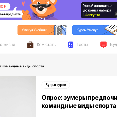
по жизни
Кем стать
Тесты
Буд
ников Умскул, личные
авыки для жизни и учёбы,
Всё о поступлении, колледжах, вузах и выбор
Серьёзные и шуточные 
Новости
т командные виды спорта
ускников
хобби и увлечения
профессии
Будь в курсе
Опрос: зумеры предпоч
командные виды спорта