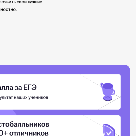
роявить свои лучшие
чностно.