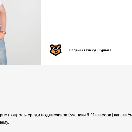
Редакция Умскул Журнала
нет-опрос в среди подписчиков (ученики 9-11 классов) канала Ум
чему.