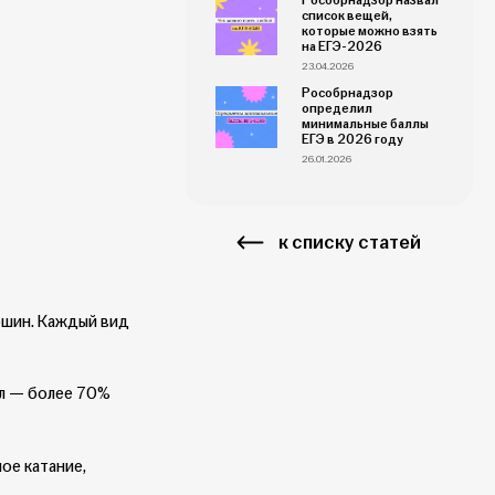
Рособрнадзор назвал
список вещей,
которые можно взять
на ЕГЭ-2026
23.04.2026
Рособрнадзор
определил
минимальные баллы
ЕГЭ в 2026 году
26.01.2026
к списку статей
ршин. Каждый вид
ол — более 70%
ое катание,