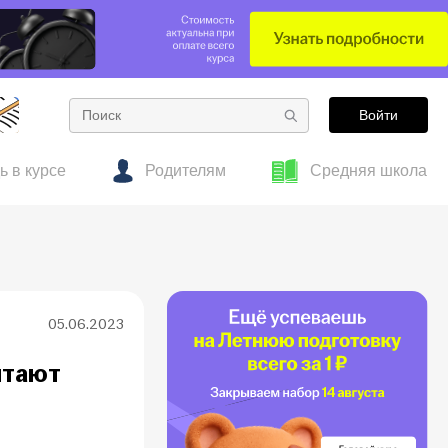
Войти
ь в курсе
Родителям
Средняя школа
е
тесты
 об образовании
Готовим к ОГЭ заранее: полезные материалы
Гид по подросткам
для 7–8 классов
05.06.2023
итают