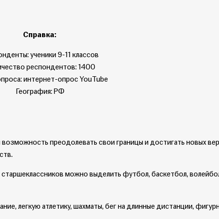
Справка:
нденты: ученики 9-11 классов
ичество респондентов: 1400
проса: интернет-опрос YouTube
География: РФ
и возможность преодолевать свои границы и достигать новых ве
ств.
 старшеклассников можно выделить футбол, баскетбол, волейб
ние, легкую атлетику, шахматы, бег на длинные дистанции, фигурн