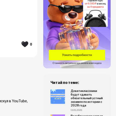
0
Читай по теме:
Девятиклассники
будут сдавать
обязательный устный
скул в YouTube,
экзамен по истории с
2028 года
13.05.2026