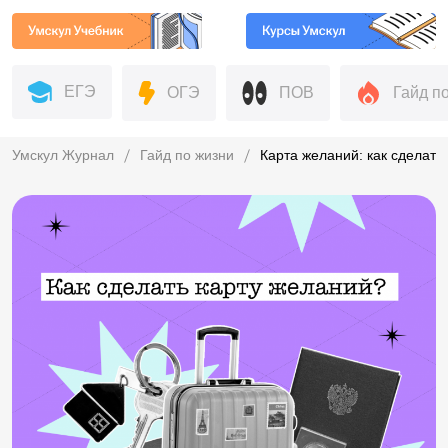
ЕГЭ
ОГЭ
ПОВ
Гайд п
Умскул Журнал
Гайд по жизни
Карта желаний: как сделать