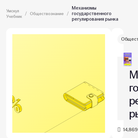
Механизмы
Умскул
государственного
Обществознание
Учебник
регулирования рынка
Общест
М
г
р
р
14,869