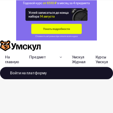
На
Предмет
Умскул
Курсы
главную
Журнал
Умскул
Войти
на платформу