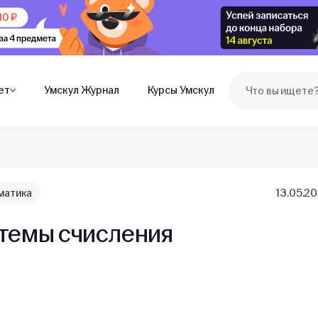
ет
Умскул Журнал
Курсы Умскул
матика
13.05.2
темы счисления