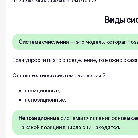
привело, мы узнаем в этой статье.
Виды си
Система счисления
— это модель, которая поз
Если упростить это определение, то можно сказат
Основных типов систем счисления 2:
позиционные,
непозиционные.
Непозиционные
системы счисления основываютс
на какой позиции в числе они находятся.