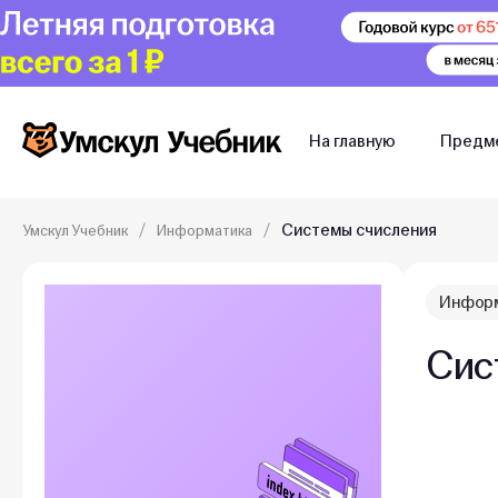
На главную
Предм
Системы счисления
Умскул Учебник
Информатика
Инфор
Сис