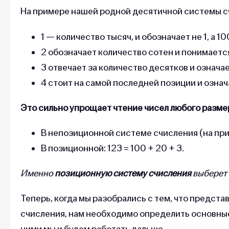
На примере нашей родной десятичной системы счи
1 — количество тысяч, и обозначает не 1, а 10
2 обозначает количество сотен и понимается
3 отвечает за количество десятков и означае
4 стоит на самой последней позиции и означ
Это сильно упрощает чтение чисел любого разме
В непозиционной системе счисления (на примере
В позиционной: 123 = 100 + 20 + 3.
Именно
позиционную систему счисления
выберет 
Теперь, когда мы разобрались с тем, что предс
счисления, нам необходимо определить основные
ними мы и будем работать дальше.