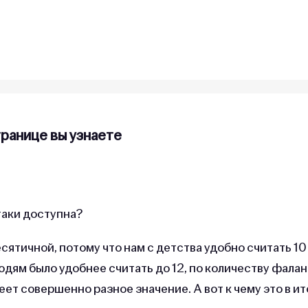
транице вы узнаете
таки доступна?
ятичной, потому что нам с детства удобно считать 10
людям было удобнее считать до 12, по количеству фалан
меет совершенно разное значение. А вот к чему это в ит