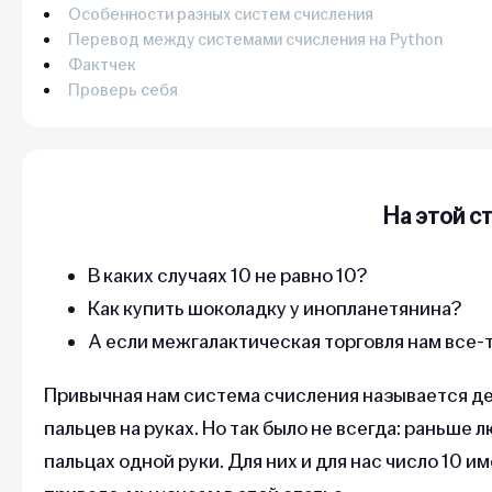
Особенности разных систем счисления
Перевод между системами счисления на Python
Фактчек
Проверь себя
На этой с
В каких случаях 10 не равно 10?
Как купить шоколадку у инопланетянина?
А если межгалактическая торговля нам все-
Привычная нам система счисления называется дес
пальцев на руках. Но так было не всегда: раньше 
пальцах одной руки. Для них и для нас число 10 и