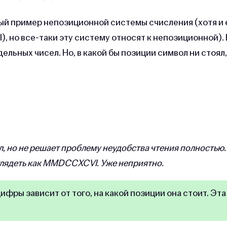
й пример непозиционной системы счисления (хотя и 
I), но все-таки эту систему относят к непозиционной). 
льных чисел. Но, в какой бы позиции символ ни стоял,
, но не решает проблему неудобства чтения полностью.
глядеть как MMDCCXCVI. Уже неприятно.
фры зависит от того, на какой позиции она стоит. Эта