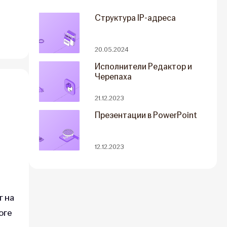
Структура IP-адреса
20.05.2024
Исполнители Редактор и
Черепаха
21.12.2023
Презентации в PowerPoint
12.12.2023
г на
оге