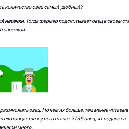
ать количество овец самый удобный?
ой насечки
. Тогда фермер подсчитывает овец в своем ст
й засечкой.
размножать овец. Но чем их больше, тем менее читаема
в скотоводстве и у него станет 2796 овец, их подсчет с
слишком много.