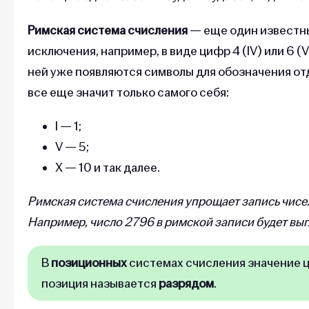
Римская система счисления
— еще один известны
исключения, например, в виде цифр 4 (IV) или 6 (V
ней уже появляются символы для обозначения отде
все еще значит только самого себя:
I — 1;
V — 5;
X — 10 и так далее.
Римская система счисления упрощает запись чисел
Например, число 2796 в римской записи будет вы
В
позиционных
системах счисления значение ци
позиция называется
разрядом
.