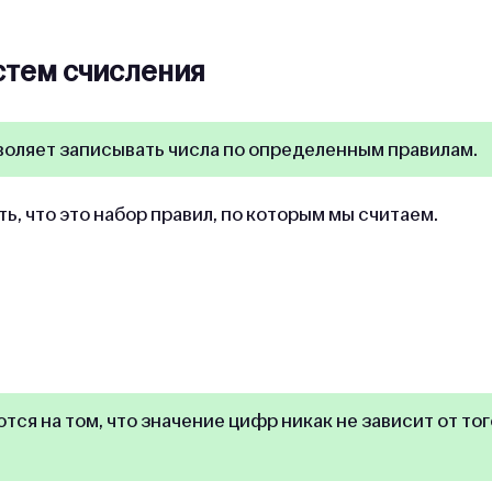
стем счисления
воляет записывать числа по определенным правилам.
ь, что это набор правил, по которым мы считаем.
я на том, что значение цифр никак не зависит от тог